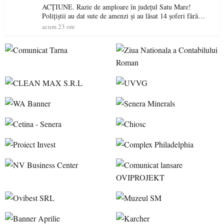
ACȚIUNE. Razie de amploare în județul Satu Mare!
Polițiștii au dat sute de amenzi și au lăsat 14 șoferi fără
permis într-o singură zi
acum 23 ore