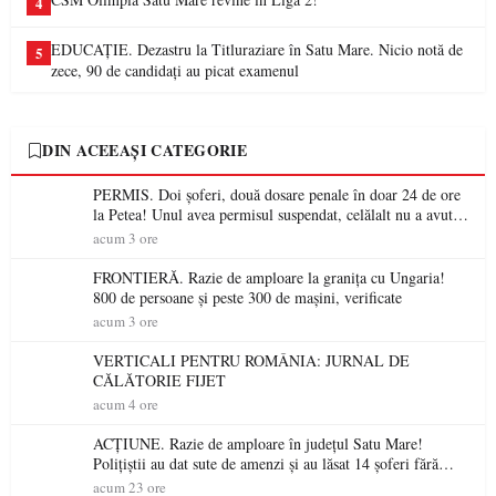
4
EDUCAȚIE. Dezastru la Titluraziare în Satu Mare. Nicio notă de
5
zece, 90 de candidați au picat examenul
DIN ACEEAȘI CATEGORIE
PERMIS. Doi șoferi, două dosare penale în doar 24 de ore
la Petea! Unul avea permisul suspendat, celălalt nu a avut
niciodată permis
acum 3 ore
FRONTIERĂ. Razie de amploare la granița cu Ungaria!
800 de persoane și peste 300 de mașini, verificate
acum 3 ore
VERTICALI PENTRU ROMÂNIA: JURNAL DE
CĂLĂTORIE FIJET
acum 4 ore
ACȚIUNE. Razie de amploare în județul Satu Mare!
Polițiștii au dat sute de amenzi și au lăsat 14 șoferi fără
permis într-o singură zi
acum 23 ore