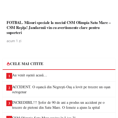
FOTBAL. Măsuri speciale la meciul CSM Olimpia Satu Mare –
CSM Reșița! Jandarmii vin cu avertismente clare pentru
suporteri
acum 1 zi
CELE MAI CITITE
Au venit oșenii acasă…
1
ACCIDENT. O oșancă din Negrești-Oaș a lovit pe trecere un oșan
2
octogenar
INCREDIBIL!!! Șofer de 90 de ani a produs un accident pe o
3
trecere de pietoni din Satu Mare. O femeie a ajuns la spital
CSM Olimpia Satu Mare revine în Liga 2!