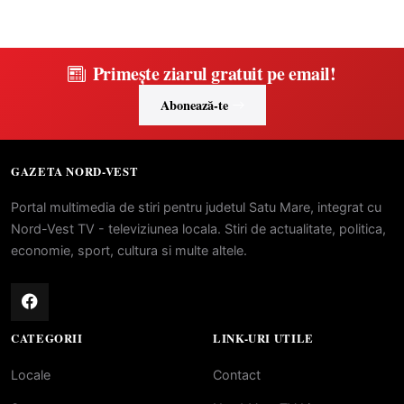
Primește ziarul gratuit pe email!
Abonează-te
GAZETA NORD-VEST
Portal multimedia de stiri pentru judetul Satu Mare, integrat cu
Nord-Vest TV - televiziunea locala. Stiri de actualitate, politica,
economie, sport, cultura si multe altele.
CATEGORII
LINK-URI UTILE
Locale
Contact