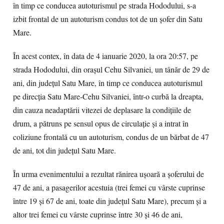
în timp ce conducea autoturismul pe strada Hododului, s-a
izbit frontal de un autoturism condus tot de un șofer din Satu
Mare.
În acest contex, în data de 4 ianuarie 2020, la ora 20:57, pe
strada Hododului, din orașul Cehu Silvaniei, un tânăr de 29 de
ani, din județul Satu Mare, în timp ce conducea autoturismul
pe direcția Satu Mare-Cehu Silvaniei, într-o curbă la dreapta,
din cauza neadaptării vitezei de deplasare la condițiile de
drum, a pătruns pe sensul opus de circulație și a intrat în
coliziune frontală cu un autoturism, condus de un bărbat de 47
de ani, tot din județul Satu Mare.
În urma evenimentului a rezultat rănirea ușoară a șoferului de
47 de ani, a pasagerilor acestuia (trei femei cu vârste cuprinse
între 19 și 67 de ani, toate din județul Satu Mare), precum și a
altor trei femei cu vârste cuprinse între 30 și 46 de ani,