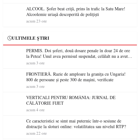
ALCOOL. Șofer beat criță, prins în trafic la Satu Mare!
Alcoolemie uriașă descoperită de polițiști
acum 23 ore
ULTIMELE ȘTIRI
PERMIS. Doi șoferi, două dosare penale în doar 24 de ore
la Petea! Unul avea permisul suspendat, celălalt nu a avut
niciodată permis
acum 3 ore
FRONTIERĂ. Razie de amploare la granița cu Ungaria!
800 de persoane și peste 300 de mașini, verificate
acum 3 ore
VERTICALI PENTRU ROMÂNIA: JURNAL DE
CĂLĂTORIE FIJET
acum 4 ore
Ce caracteristici se simt mai puternic într-o sesiune de
distracție la sloturi online: volatilitatea sau nivelul RTP?
acum 22 ore