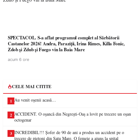
SPECTACOL. S-a aflat programul complet al Sărbătorii
Castanelor 2026! Andra, Paraziții, Irina Rimes, Killa Fonic,
Zdob și Zdub și Fuego vin la Baia Mare
acum 6 ore
CELE MAI CITITE
Au venit oșenii acasă…
1
ACCIDENT. O oșancă din Negrești-Oaș a lovit pe trecere un oșan
2
octogenar
INCREDIBIL!!! Șofer de 90 de ani a produs un accident pe o
3
trecere de pietoni din Satu Mare. O femeie a ajuns la spital