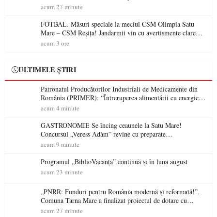
mobilier, materiale didactice și echipamente digitale a
acum 27 minute
unităților de învățământ preuniversitar, finanțat prin PNRR
FOTBAL. Măsuri speciale la meciul CSM Olimpia Satu
Mare – CSM Reșița! Jandarmii vin cu avertismente clare
pentru suporteri
acum 3 ore
ULTIMELE ȘTIRI
Patronatul Producătorilor Industriali de Medicamente din
România (PRIMER): “Întreruperea alimentării cu energie
electrică a fabricilor de medicamente va pune în pericol
acum 4 minute
accesul pacienților la medicamente esențiale
GASTRONOMIE Se încing ceaunele la Satu Mare!
Concursul „Veress Ádám” revine cu preparate
spectaculoase, premii și un jurat de renume
acum 9 minute
Programul „BiblioVacanța” continuă și în luna august
acum 23 minute
„PNRR: Fonduri pentru România modernă și reformată!”.
Comuna Tarna Mare a finalizat proiectul de dotare cu
mobilier, materiale didactice și echipamente digitale a
acum 27 minute