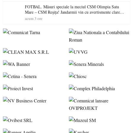
unităților de învățământ preuniversitar, finanțat prin PNRR
FOTBAL. Măsuri speciale la meciul CSM Olimpia Satu
Mare – CSM Reșița! Jandarmii vin cu avertismente clare
pentru suporteri
acum 3 ore