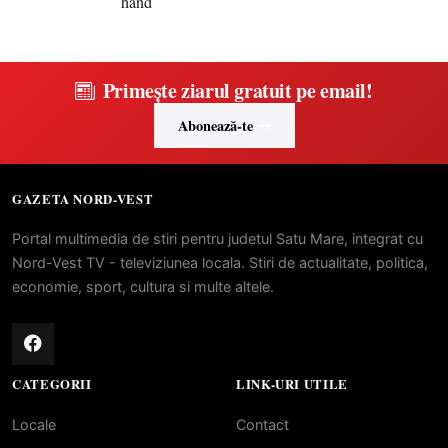
Primește ziarul gratuit pe email!
Abonează-te
GAZETA NORD-VEST
Portal multimedia de stiri pentru judetul Satu Mare, integrat cu
Nord-Vest TV - televiziunea locala. Stiri de actualitate, politica,
economie, sport, cultura si multe altele.
CATEGORII
LINK-URI UTILE
Locale
Contact