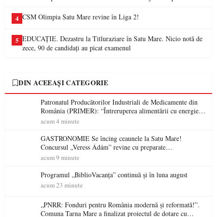
CSM Olimpia Satu Mare revine în Liga 2!
4
EDUCAȚIE. Dezastru la Titluraziare în Satu Mare. Nicio notă de
5
zece, 90 de candidați au picat examenul
DIN ACEEAȘI CATEGORIE
Patronatul Producătorilor Industriali de Medicamente din
România (PRIMER): “Întreruperea alimentării cu energie
electrică a fabricilor de medicamente va pune în pericol
acum 4 minute
accesul pacienților la medicamente esențiale
GASTRONOMIE Se încing ceaunele la Satu Mare!
Concursul „Veress Ádám” revine cu preparate
spectaculoase, premii și un jurat de renume
acum 9 minute
Programul „BiblioVacanța” continuă și în luna august
acum 23 minute
„PNRR: Fonduri pentru România modernă și reformată!”.
Comuna Tarna Mare a finalizat proiectul de dotare cu