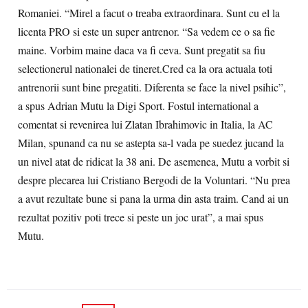
Romaniei. “Mirel a facut o treaba extraordinara. Sunt cu el la
licenta PRO si este un super antrenor. “Sa vedem ce o sa fie
maine. Vorbim maine daca va fi ceva. Sunt pregatit sa fiu
selectionerul nationalei de tineret.Cred ca la ora actuala toti
antrenorii sunt bine pregatiti. Diferenta se face la nivel psihic”,
a spus Adrian Mutu la Digi Sport. Fostul international a
comentat si revenirea lui Zlatan Ibrahimovic in Italia, la AC
Milan, spunand ca nu se astepta sa-l vada pe suedez jucand la
un nivel atat de ridicat la 38 ani. De asemenea, Mutu a vorbit si
despre plecarea lui Cristiano Bergodi de la Voluntari. “Nu prea
a avut rezultate bune si pana la urma din asta traim. Cand ai un
rezultat pozitiv poti trece si peste un joc urat”, a mai spus
Mutu.