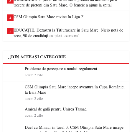
3
trecere de pietoni din Satu Mare. O femeie a ajuns la spital
CSM Olimpia Satu Mare revine în Liga 2!
4
EDUCAȚIE. Dezastru la Titluraziare în Satu Mare. Nicio notă de
5
zece, 90 de candidați au picat examenul
DIN ACEEAȘI CATEGORIE
Probleme de percepere a noului regulament
acum 2 zile
CSM Olimpia Satu Mare începe aventura în Cupa României
la Baia Mare
acum 2 zile
Amical de gală pentru Unirea Tășnad
acum 2 zile
Duel cu Minaur în turul 3. CSM Olimpia Satu Mare începe