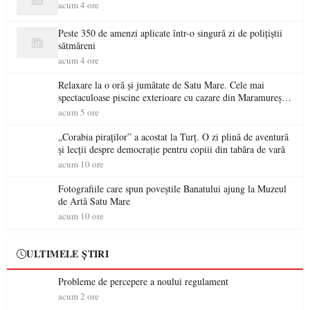
acum 4 ore
Peste 350 de amenzi aplicate într-o singură zi de polițiștii
sătmăreni
acum 4 ore
Relaxare la o oră și jumătate de Satu Mare. Cele mai
spectaculoase piscine exterioare cu cazare din Maramureș,
ideale pentru o escapadă de vară
acum 5 ore
„Corabia piraților” a acostat la Turț. O zi plină de aventură
și lecții despre democrație pentru copiii din tabăra de vară
acum 10 ore
Fotografiile care spun poveștile Banatului ajung la Muzeul
de Artă Satu Mare
acum 10 ore
ULTIMELE ȘTIRI
Probleme de percepere a noului regulament
acum 2 ore