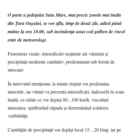
O parte a județului Satu Mare, mai precis zonele mai înalte
din Țara Oașului, se vor afla, timp de două zile, adică până
mâine la ora 18.00, sub incindența unui cod galben de viscol
emis de meteorologi.
Fenomene vizate: intensificări susținute ale vântului și
precipitații moderate cantitativ, predominant sub formă de
ninsoare
În intervalul menționat, la munte treptat vor predomina
ninsorile, iar vântul va prezenta intensificări, îndeosebi în zona
înaltă, cu rafale ce vor depăși 80...100 km/h, viscolind
ninsoarea, spulberând zăpada și determinând scăderea
vizibilității.
Cantitățile de precipitații vor depăși local 15…20 l/mp, iar pe