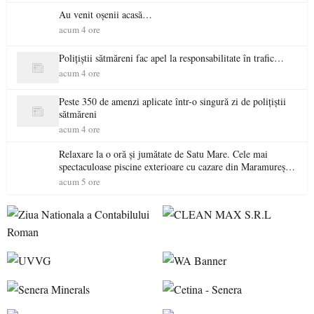
Au venit oșenii acasă…
acum 4 ore
Polițiștii sătmăreni fac apel la responsabilitate în trafic…
acum 4 ore
Peste 350 de amenzi aplicate într-o singură zi de polițiștii
sătmăreni
acum 4 ore
Relaxare la o oră și jumătate de Satu Mare. Cele mai
spectaculoase piscine exterioare cu cazare din Maramureș,
ideale pentru o escapadă de vară
acum 5 ore