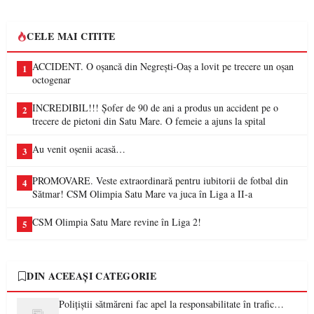
CELE MAI CITITE
ACCIDENT. O oșancă din Negrești-Oaș a lovit pe trecere un oșan
1
octogenar
INCREDIBIL!!! Șofer de 90 de ani a produs un accident pe o
2
trecere de pietoni din Satu Mare. O femeie a ajuns la spital
Au venit oșenii acasă…
3
PROMOVARE. Veste extraordinară pentru iubitorii de fotbal din
4
Sătmar! CSM Olimpia Satu Mare va juca în Liga a II-a
CSM Olimpia Satu Mare revine în Liga 2!
5
DIN ACEEAȘI CATEGORIE
Polițiștii sătmăreni fac apel la responsabilitate în trafic…