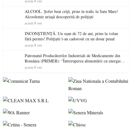
acum 8 ore
ALCOOL. Șofer beat criță, prins în trafic la Satu Mare!
Alcoolemie uriașă descoperită de polițiști
acum 8 ore
INCONȘTIENȚĂ. Un oșan de 72 de ani, prins la volan
fără permis! Polițiștii l-au cadorosit cu un dosar penal
acum 8 ore
Patronatul Producătorilor Industriali de Medicamente din
România (PRIMER): “Întreruperea alimentării cu energie
electrică a fabricilor de medicamente va pune în pericol
acum 8 ore
accesul pacienților la medicamente esențiale