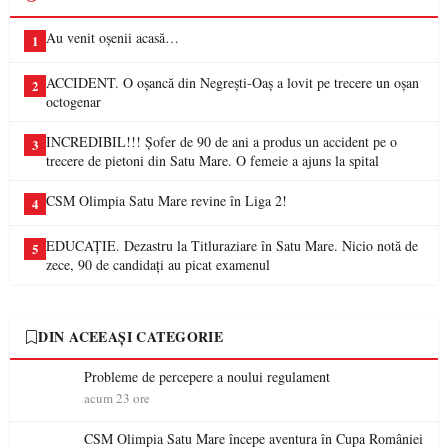
Au venit oșenii acasă…
1
ACCIDENT. O oșancă din Negrești-Oaș a lovit pe trecere un oșan
2
octogenar
INCREDIBIL!!! Șofer de 90 de ani a produs un accident pe o
3
trecere de pietoni din Satu Mare. O femeie a ajuns la spital
CSM Olimpia Satu Mare revine în Liga 2!
4
EDUCAȚIE. Dezastru la Titluraziare în Satu Mare. Nicio notă de
5
zece, 90 de candidați au picat examenul
DIN ACEEAȘI CATEGORIE
Probleme de percepere a noului regulament
acum 23 ore
CSM Olimpia Satu Mare începe aventura în Cupa României