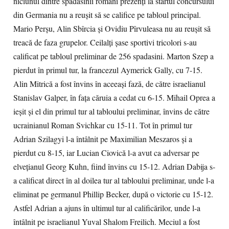
niciunul dintre spadasinii români prezenți la startul concursului
din Germania nu a reușit să se califice pe tabloul principal.
Mario Perșu, Alin Sbîrcia și Ovidiu Pîrvuleasa nu au reușit să
treacă de faza grupelor. Ceilalți șase sportivi tricolori s-au
calificat pe tabloul preliminar de 256 spadasini. Marton Szep a
pierdut în primul tur, la francezul Aymerick Gally, cu 7-15.
Alin Mitrică a fost învins în aceeași fază, de către israelianul
Stanislav Galper, în fața căruia a cedat cu 6-15. Mihail Oprea a
ieșit și el din primul tur al tabloului preliminar, învins de către
ucrainianul Roman Svichkar cu 15-11. Tot în primul tur
Adrian Szilagyi l-a întâlnit pe Maximilian Meszaros și a
pierdut cu 8-15, iar Lucian Ciovică l-a avut ca adversar pe
elvețianul Georg Kuhn, fiind învins cu 15-12. Adrian Dabija s-
a calificat direct în al doilea tur al tabloului preliminar, unde l-a
eliminat pe germanul Phillip Becker, după o victorie cu 15-12.
Astfel Adrian a ajuns în ultimul tur al calificărilor, unde l-a
întâlnit pe israelianul Yuval Shalom Freilich. Meciul a fost