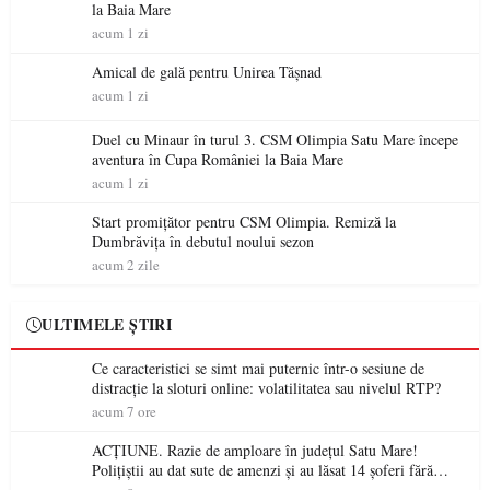
la Baia Mare
acum 1 zi
Amical de gală pentru Unirea Tășnad
acum 1 zi
Duel cu Minaur în turul 3. CSM Olimpia Satu Mare începe
aventura în Cupa României la Baia Mare
acum 1 zi
Start promițător pentru CSM Olimpia. Remiză la
Dumbrăvița în debutul noului sezon
acum 2 zile
ULTIMELE ȘTIRI
Ce caracteristici se simt mai puternic într-o sesiune de
distracție la sloturi online: volatilitatea sau nivelul RTP?
acum 7 ore
ACȚIUNE. Razie de amploare în județul Satu Mare!
Polițiștii au dat sute de amenzi și au lăsat 14 șoferi fără
permis într-o singură zi