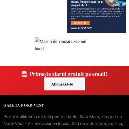
Primește ziarul gratuit pe email!
Abonează-te
GAZETA NORD-VEST
Portal multimedia de stiri pentru judetul Satu Mare, integrat cu
Nord-Vest TV - televiziunea locala. Stiri de actualitate, politica,