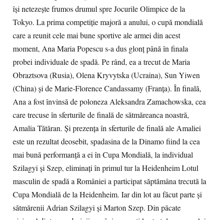
își netezește frumos drumul spre Jocurile Olimpice de la
Tokyo. La prima competiție majoră a anului, o cupă mondială
care a reunit cele mai bune sportive ale armei din acest
moment, Ana Maria Popescu s-a dus glonț până în finala
probei individuale de spadă. Pe rând, ea a trecut de Maria
Obraztsova (Rusia), Olena Kryvytska (Ucraina), Sun Yiwen
(China) și de Marie-Florence Candassamy (Franța). În finală,
Ana a fost învinsă de poloneza Aleksandra Zamachowska, cea
care trecuse în sferturile de finală de sătmăreanca noastră,
Amalia Tătăran. Și prezența în sferturile de finală ale Amaliei
este un rezultat deosebit, spadasina de la Dinamo fiind la cea
mai bună performanță a ei în Cupa Mondială, la individual
Szilagyi și Szep, eliminați în primul tur la Heidenheim Lotul
masculin de spadă a României a participat săptămâna trecută la
Cupa Mondială de la Heidenheim. Iar din lot au făcut parte și
sătmărenii Adrian Szilagyi și Marton Szep. Din păcate