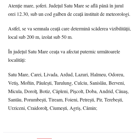
Atenție mare, șoferi. Județul Satu Mare se află până în jurul
orei 12.30, sub un cod galben de ceață instituit de meteorologi.
Astfel, se va semnala ceaţă care determină scăderea vizibilităţii,
local sub 200 m, izolat sub 50 m.
În județul Satu Mare ceața va afectat puternic următoarele
localități:
Satu Mare, Carei, Livada, Ardud, Lazuri, Halmeu, Odoreu,
Vetiș, Moftin, Păulești, Turulung, Culciu, Sanislău, Berveni,
Micula, Dorolț, Botiz, Căpleni, Pișcolt, Doba, Andrid, Căuaș,
Santău, Porumbești, Tiream, Foieni, Petrești, Pir, Terebești,
Urziceni, Craidorolț, Ciumești, Agriș, Cămin;