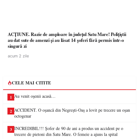
ACȚIUNE. Razie de amploare în județul Satu Mare! Polițiștii
au dat sute de amenzi și au lăsat 14 șoferi fără permis într-o
singură zi
acum 2 zile
CELE MAI CITITE
Au venit oșenii acasă…
1
ACCIDENT. O oșancă din Negrești-Oaș a lovit pe trecere un oșan
2
octogenar
INCREDIBIL!!! Șofer de 90 de ani a produs un accident pe o
3
trecere de pietoni din Satu Mare. O femeie a ajuns la spital