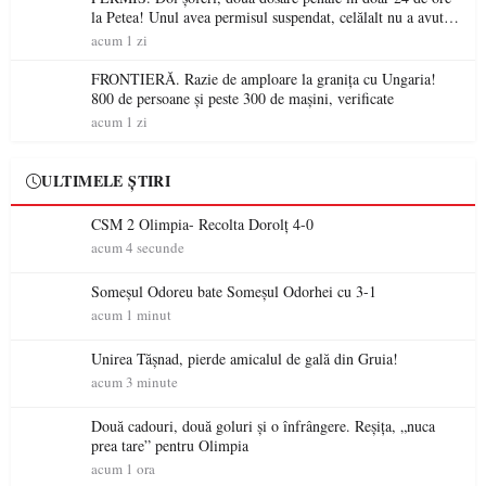
la Petea! Unul avea permisul suspendat, celălalt nu a avut
niciodată permis
acum 1 zi
FRONTIERĂ. Razie de amploare la granița cu Ungaria!
800 de persoane și peste 300 de mașini, verificate
acum 1 zi
ULTIMELE ȘTIRI
CSM 2 Olimpia- Recolta Dorolț 4-0
acum 4 secunde
Someșul Odoreu bate Someșul Odorhei cu 3-1
acum 1 minut
Unirea Tășnad, pierde amicalul de gală din Gruia!
acum 3 minute
Două cadouri, două goluri și o înfrângere. Reșița, „nuca
prea tare” pentru Olimpia
acum 1 ora