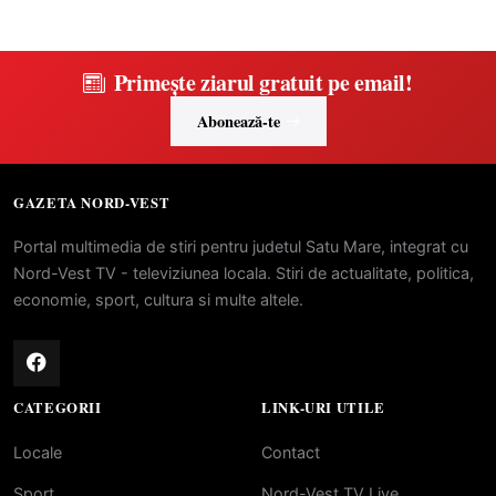
Primește ziarul gratuit pe email!
Abonează-te
GAZETA NORD-VEST
Portal multimedia de stiri pentru judetul Satu Mare, integrat cu
Nord-Vest TV - televiziunea locala. Stiri de actualitate, politica,
economie, sport, cultura si multe altele.
CATEGORII
LINK-URI UTILE
Locale
Contact
Sport
Nord-Vest TV Live