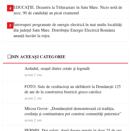
EDUCAȚIE. Dezastru la Titluraziare în Satu Mare. Nicio notă de
4
zece, 90 de candidați au picat examenul
Întreruperi programate de energie electrică în mai multe localități
5
din județul Satu Mare. Distribuție Energie Electrică România
anunță lucrări la rețea
DIN ACEEAȘI CATEGORIE
Ardudul, orașul dintre cetate și legendă
acum 1 ora
FOTO. Sute de credincioși au sărbătorit la Domănești 125
de ani de la construirea bisericii greco-catolice
acum 2 ore
Mircea Govor: „Domăneștiul demonstrează că tradiția,
credința și continuitatea pot construi comunități puternice”
acum 2 ore
PERMIS. Doi șoferi, două dosare penale în doar 24 de ore