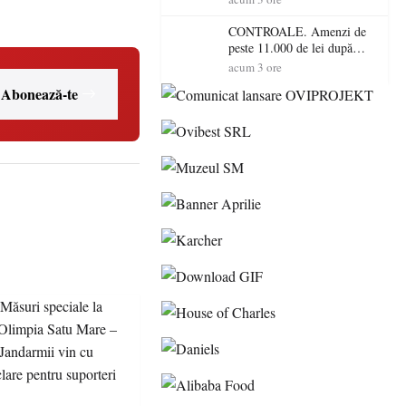
Satu Mare! DSVSA anunță
controale în toate
CONTROALE. Amenzi de
gospodăriile și face apel la
peste 11.000 de lei după
respectarea legii
controalele DSVSA Satu
acum 3 ore
Mare! O covrigărie și o
Abonează-te
cantină, sancționate pentru
nereguli