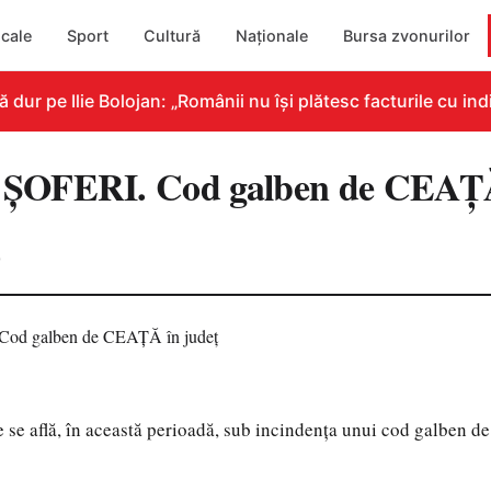
cale
Sport
Cultură
Naționale
Bursa zvonurilor
r pe Ilie Bolojan: „Românii nu își plătesc facturile cu indi
OFERI. Cod galben de CEAȚĂ 
0
 se află, în această perioadă, sub incindența unui cod galben de 