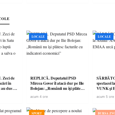
COLE
LOCALE
LOCALE
de
REPLICĂ. Deputatul PSD
SĂRBĂTO
ăcări în
Mircea Govor îl atacă dur pe Ilie
spectacol
 au dus o
Bolojan: „Românii nu își plătesc
VUNK și E
tru pentru
facturile cu indicatori
acum 4 ore
acum 5 ore
a dezastru
economici”
SPORT
BURSA ZV