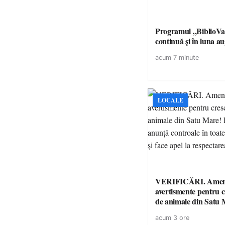
Programul „BiblioVa
continuă și în luna a
acum 7 minute
LOCALE
VERIFICĂRI. Amenz
avertismente pentru c
de animale din Satu 
DSVSA anunță contro
acum 3 ore
toate gospodăriile și f