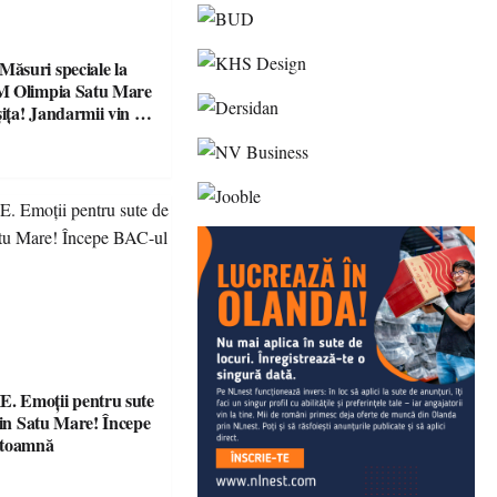
suri speciale la
M Olimpia Satu Mare
ța! Jandarmii vin cu
e clare pentru
 Emoții pentru sute
din Satu Mare! Începe
 toamnă