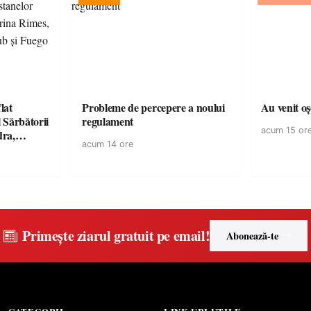
lat
Probleme de percepere a noului
Au venit o
 Sărbătorii
regulament
acum 15 or
dra,
acum 14 ore
, Killa
și Fuego
Primește ziarul gratuit pe email!
Abonează-te