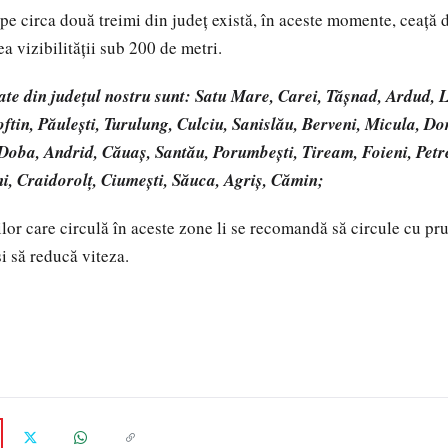
 pe circa două treimi din județ există, în aceste momente, ceață 
a vizibilității sub 200 de metri.
tate din județul nostru sunt: Satu Mare, Carei, Tășnad, Ardud, 
ftin, Păulești, Turulung, Culciu, Sanislău, Berveni, Micula, Dor
 Doba, Andrid, Căuaș, Santău, Porumbești, Tiream, Foieni, Petreș
ni, Craidorolț, Ciumești, Săuca, Agriș, Cămin;
lor care circulă în aceste zone li se recomandă să circule cu pr
și să reducă viteza.