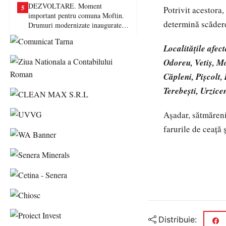
DEZVOLTARE. Moment
5
Potrivit acestora,
important pentru comuna Moftin.
determină scădere
Drumuri modernizate inaugurate în
prezența autorităților județene
Localitățile afec
Odoreu, Vetiș, Mo
Căpleni, Pișcolt,
Terebești, Urzice
Așadar, sătmăreni
farurile de ceață 
Distribuie: