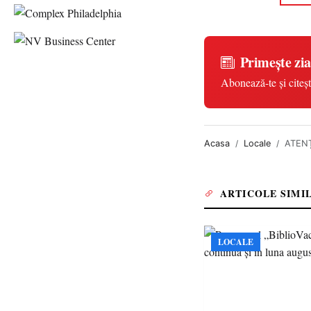
Primește zia
Abonează-te și citeșt
Acasa
Locale
ATENȚ
ARTICOLE SIMI
LOCALE