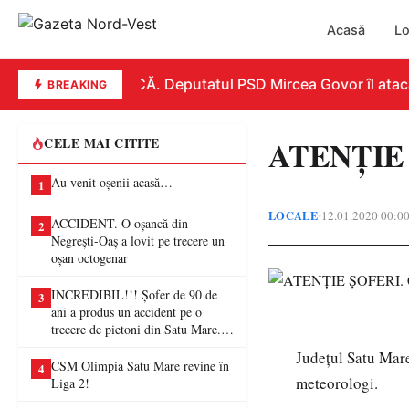
Acasă
Lo
REPLICĂ. Deputatul PSD Mircea Govor îl atacă du
BREAKING
ATENȚIE Ș
CELE MAI CITITE
Au venit oșenii acasă…
1
LOCALE
12.01.2020 00:0
•
ACCIDENT. O oșancă din
2
Negrești-Oaș a lovit pe trecere un
oșan octogenar
INCREDIBIL!!! Șofer de 90 de
3
ani a produs un accident pe o
trecere de pietoni din Satu Mare. O
femeie a ajuns la spital
Județul Satu Mare
CSM Olimpia Satu Mare revine în
4
meteorologi.
Liga 2!