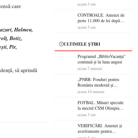
crescătorii de animale din
acum 3 ore
densă care
Satu Mare! DSVSA anunță
controale în toate
CONTROALE. Amenzi de
gospodăriile și face apel la
peste 11.000 de lei după
respectarea legii
controalele DSVSA Satu
acum 3 ore
Lazuri, Halmeu,
Mare! O covrigărie și o
cantină, sancționate pentru
olț, Botiz,
nereguli
ULTIMELE ȘTIRI
ti, Pir,
Programul „BiblioVacanța”
continuă și în luna august
acum 7 minute
udență, să aprindă
„PNRR: Fonduri pentru
România modernă și
reformată!”. Comuna Tarna
acum 10 minute
Mare a finalizat proiectul de
dotare cu mobilier,
FOTBAL. Măsuri speciale
materiale didactice și
la meciul CSM Olimpia
echipamente digitale a
Satu Mare – CSM Reșița!
acum 3 ore
unităților de învățământ
Jandarmii vin cu
preuniversitar, finanțat prin
avertismente clare pentru
VERIFICĂRI. Amenzi și
PNRR
suporteri
avertismente pentru
crescătorii de animale din
acum 3 ore