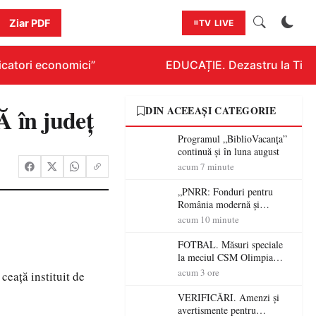
Ziar PDF
TV LIVE
catori economici”
EDUCAȚIE. Dezastru la Titlura
în județ
DIN ACEEAȘI CATEGORIE
Programul „BiblioVacanța”
continuă și în luna august
acum 7 minute
„PNRR: Fonduri pentru
România modernă și
reformată!”. Comuna Tarna
acum 10 minute
Mare a finalizat proiectul de
dotare cu mobilier,
FOTBAL. Măsuri speciale
materiale didactice și
la meciul CSM Olimpia
echipamente digitale a
Satu Mare – CSM Reșița!
acum 3 ore
ceață instituit de
unităților de învățământ
Jandarmii vin cu
preuniversitar, finanțat prin
avertismente clare pentru
VERIFICĂRI. Amenzi și
PNRR
suporteri
avertismente pentru