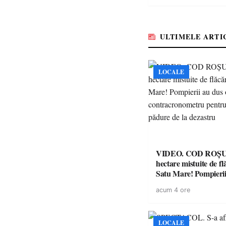
respectarea legii
ULTIMELE ARTI
LOCALE
VIDEO. COD ROȘU. Zeci 
hectare mistuite de fl
Satu Mare! Pompierii
luptă contracronome
acum 4 ore
a salva o pădure de l
LOCALE