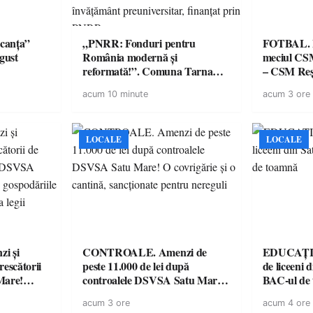
canța”
„PNRR: Fonduri pentru
FOTBAL. Mă
ugust
România modernă și
meciul CS
reformată!”. Comuna Tarna
– CSM Reși
Mare a finalizat proiectul de
avertisment
acum 10 minute
acum 3 ore
dotare cu mobilier, materiale
suporteri
didactice și echipamente digitale
a unităților de învățământ
preuniversitar, finanțat prin
LOCALE
LOCALE
PNRR
i și
CONTROALE. Amenzi de
EDUCAȚIE.
rescătorii
peste 11.000 de lei după
de liceeni 
Mare!
controalele DSVSA Satu Mare!
BAC-ul de
ale în
O covrigărie și o cantină,
acum 3 ore
acum 4 ore
ace apel la
sancționate pentru nereguli