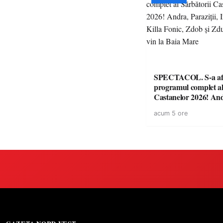
SPECTACOL. S-a af
programul complet al
Castanelor 2026! An
Paraziții, Irina Rimes
acum 5 ore
Fonic, Zdob și Zdub 
vin la Baia Mare