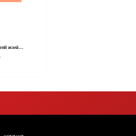
șenii acasă…
e