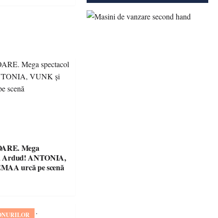
ARE. Mega
 la Ardud! ANTONIA,
MAA urcă pe scenă
ONURILOR