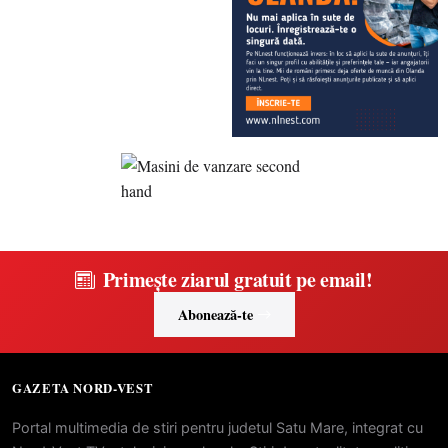
Primește ziarul gratuit pe email!
Abonează-te
GAZETA NORD-VEST
Portal multimedia de stiri pentru judetul Satu Mare, integrat cu