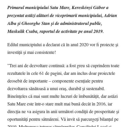
Primarul municipiului Satu Mare, Kereskényi Gábor a
prezentat astăzi alături de viceprimarii municipiului, Adrian
Albu și Gheorghe Stan și de administratorul public,
Maskulik Csaba, raportul de activitate pe anul 2019.
Edilul municipiului a declarat că în anul 2020 vor fi proiecte și
investiții și mai consistente!
”Trei ani de dezvoltare continuă: a fost greu să cuprindem toate
rezultatele în cele 61 de pagini, dar am inclus doar proiectele
deosebit de importante – componente esențiale pentru
dezvoltarea sănătoasă a unui oraș, durabil și sustenabil.
Bineînțeles că mai sunt multe lucruri de îmbunătățit, dar astăzi
Satu Mare este într-o stare mult mai bună decât în 2016, iar
direcția ne va asigura în anii următori condiții de prosperitate și
oportunități pentru sătmăreni. Vă invit să
parcurgeți bilanțul pe
2019. Mulțumesc tuturor sătmărenilor, Consiliului Local și