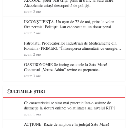
ALCOOL. Șofer beat criță, prins în trafic la Satu Mare!
Alcoolemie uriașă descoperită de polițiști
acum 2 ore
INCONȘTIENȚĂ. Un oșan de 72 de ani, prins la volan
fără permis! Polițiștii l-au cadorosit cu un dosar penal
acum 2 ore
Patronatul Producătorilor Industriali de Medicamente din
România (PRIMER): “Întreruperea alimentării cu energie
electrică a fabricilor de medicamente va pune în pericol
acum 2 ore
accesul pacienților la medicamente esențiale
GASTRONOMIE Se încing ceaunele la Satu Mare!
Concursul „Veress Ádám” revine cu preparate
spectaculoase, premii și un jurat de renume
acum 3 ore
ULTIMELE ȘTIRI
Ce caracteristici se simt mai puternic într-o sesiune de
distracție la sloturi online: volatilitatea sau nivelul RTP?
acum 1 ora
ACȚIUNE. Razie de amploare în județul Satu Mare!