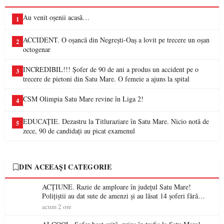
Au venit oșenii acasă…
1
ACCIDENT. O oșancă din Negrești-Oaș a lovit pe trecere un oșan
2
octogenar
INCREDIBIL!!! Șofer de 90 de ani a produs un accident pe o
3
trecere de pietoni din Satu Mare. O femeie a ajuns la spital
CSM Olimpia Satu Mare revine în Liga 2!
4
EDUCAȚIE. Dezastru la Titluraziare în Satu Mare. Nicio notă de
5
zece, 90 de candidați au picat examenul
DIN ACEEAȘI CATEGORIE
ACȚIUNE. Razie de amploare în județul Satu Mare!
Polițiștii au dat sute de amenzi și au lăsat 14 șoferi fără
permis într-o singură zi
acum 2 ore