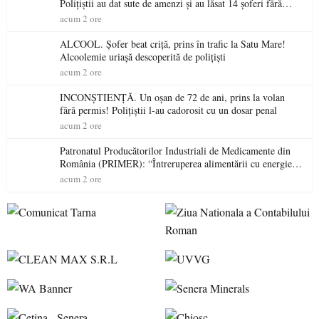
Polițiștii au dat sute de amenzi și au lăsat 14 șoferi fără
permis într-o singură zi
acum 2 ore
ALCOOL. Șofer beat criță, prins în trafic la Satu Mare!
Alcoolemie uriașă descoperită de polițiști
acum 2 ore
INCONȘTIENȚĂ. Un oșan de 72 de ani, prins la volan
fără permis! Polițiștii l-au cadorosit cu un dosar penal
acum 2 ore
Patronatul Producătorilor Industriali de Medicamente din
România (PRIMER): “Întreruperea alimentării cu energie
electrică a fabricilor de medicamente va pune în pericol
acum 2 ore
accesul pacienților la medicamente esențiale