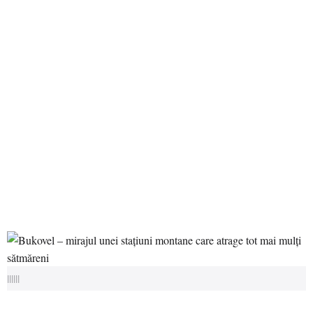
||||||