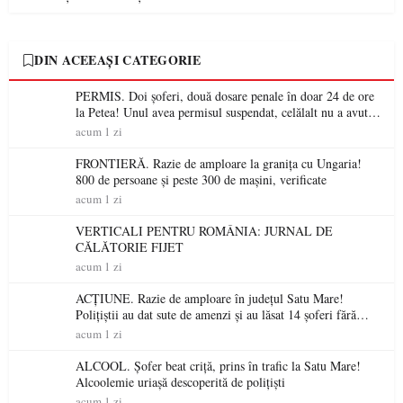
DIN ACEEAȘI CATEGORIE
PERMIS. Doi șoferi, două dosare penale în doar 24 de ore
la Petea! Unul avea permisul suspendat, celălalt nu a avut
niciodată permis
acum 1 zi
FRONTIERĂ. Razie de amploare la granița cu Ungaria!
800 de persoane și peste 300 de mașini, verificate
acum 1 zi
VERTICALI PENTRU ROMÂNIA: JURNAL DE
CĂLĂTORIE FIJET
acum 1 zi
ACȚIUNE. Razie de amploare în județul Satu Mare!
Polițiștii au dat sute de amenzi și au lăsat 14 șoferi fără
permis într-o singură zi
acum 1 zi
ALCOOL. Șofer beat criță, prins în trafic la Satu Mare!
Alcoolemie uriașă descoperită de polițiști
acum 1 zi