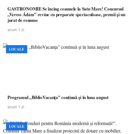
GASTRONOMIE Se încing ceaunele la Satu Mare! Concursul
„Veress Ádám” revine cu preparate spectaculoase, premii și un
jurat de renume
acum 1 zi
LOCALE
Programul „BiblioVacanța” continuă și în luna august
acum 1 zi
LOCALE