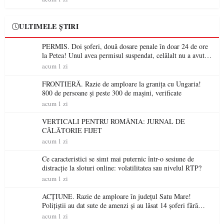
ULTIMELE ȘTIRI
PERMIS. Doi șoferi, două dosare penale în doar 24 de ore
la Petea! Unul avea permisul suspendat, celălalt nu a avut
niciodată permis
acum 1 zi
FRONTIERĂ. Razie de amploare la granița cu Ungaria!
800 de persoane și peste 300 de mașini, verificate
acum 1 zi
VERTICALI PENTRU ROMÂNIA: JURNAL DE
CĂLĂTORIE FIJET
acum 1 zi
Ce caracteristici se simt mai puternic într-o sesiune de
distracție la sloturi online: volatilitatea sau nivelul RTP?
acum 1 zi
ACȚIUNE. Razie de amploare în județul Satu Mare!
Polițiștii au dat sute de amenzi și au lăsat 14 șoferi fără
permis într-o singură zi
acum 1 zi