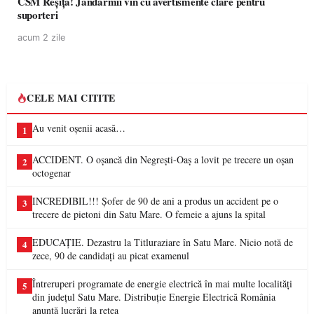
CSM Reșița! Jandarmii vin cu avertismente clare pentru
suporteri
acum 2 zile
CELE MAI CITITE
Au venit oșenii acasă…
1
ACCIDENT. O oșancă din Negrești-Oaș a lovit pe trecere un oșan
2
octogenar
INCREDIBIL!!! Șofer de 90 de ani a produs un accident pe o
3
trecere de pietoni din Satu Mare. O femeie a ajuns la spital
EDUCAȚIE. Dezastru la Titluraziare în Satu Mare. Nicio notă de
4
zece, 90 de candidați au picat examenul
Întreruperi programate de energie electrică în mai multe localități
5
din județul Satu Mare. Distribuție Energie Electrică România
anunță lucrări la rețea