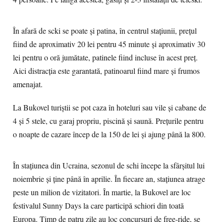
În afară de scki se poate și patina, în centrul staţiunii, prețul
fiind de aproximativ 20 lei pentru 45 minute și aproximativ 30
lei pentru o oră jumătate, patinele fiind incluse în acest preț.
Aici distracția este garantată, patinoarul fiind mare și frumos
amenajat.
La Bukovel turiştii se pot caza în hoteluri sau vile şi cabane de
4 şi 5 stele, cu garaj propriu, piscină şi saună. Preţurile pentru
o noapte de cazare încep de la 150 de lei şi ajung până la 800.
În staţiunea din Ucraina, sezonul de schi începe la sfârşitul lui
noiembrie şi ține până în aprilie. În fiecare an, staţiunea atrage
peste un milion de vizitatori. În martie, la Bukovel are loc
festivalul Sunny Days la care participă schiori din toată
Europa. Timp de patru zile au loc concursuri de free-ride, se