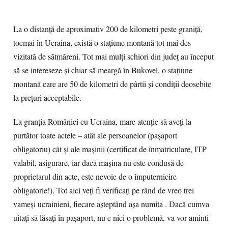
La o distanță de aproximativ 200 de kilometri peste graniţă,
tocmai în Ucraina, există o stațiune montană tot mai des
vizitată de sătmăreni. Tot mai mulți schiori din județ au început
să se intereseze și chiar să meargă în Bukovel, o stațiune
montană care are 50 de kilometri de pârtii și condiții deosebite
la prețuri acceptabile.
La granţia României cu Ucraina, mare atenţie să aveţi la
purtător toate actele – atât ale persoanelor (paşaport
obligatoriu) cât şi ale maşinii (certificat de înmatriculare, ITP
valabil, asigurare, iar dacă maşina nu este condusă de
proprietarul din acte, este nevoie de o împuternicire
obligatorie!). Tot aici veţi fi verificaţi pe rând de vreo trei
vameşi ucrainieni, fiecare aşteptând aşa numita . Dacă cumva
uitaţi să lăsaţi în paşaport, nu e nici o problemă, va vor aminti