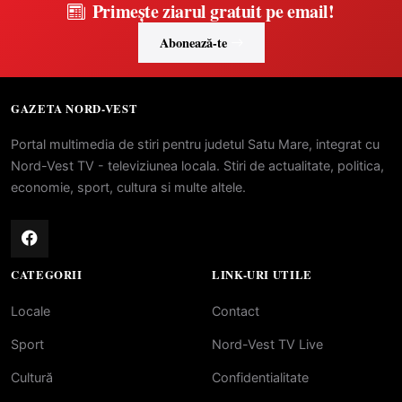
Primește ziarul gratuit pe email!
Abonează-te
GAZETA NORD-VEST
Portal multimedia de stiri pentru judetul Satu Mare, integrat cu
Nord-Vest TV - televiziunea locala. Stiri de actualitate, politica,
economie, sport, cultura si multe altele.
CATEGORII
LINK-URI UTILE
Locale
Contact
Sport
Nord-Vest TV Live
Cultură
Confidentialitate