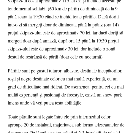
Skipass-ul costă aproximativ 115 lei / zi și include accesul pe
tot domeniul schiabil (60 km de pârtii) de dimineață de la 9
până seara la 19:30 când se închid toate pârtiile. Dacă doriti
într-o zi să mergeți doar de dimineața până la prânz (ora 14)
preţul skipass-ului este de aproximativ 70 lei, iar dacă doriți să
mergeţi doar după amiază, după ora 15 până la 19:30 preţul
skipass-ului este de aproximativ 30 lei, dar include o zonă
destul de restrânsă de pârtii (doar cele cu nocturnă).
Pârtiile sunt pe gustul tuturor: albastre, destinate începătorilor,
roșii și negre destinate celor cu mai multă experiență, cu un
grad de dificultate mai ridicat. De asemenea, pentru cei cu mai
multă experiență și pasionați de freestyle, există un snow park
imens unde vă veți putea testa abilitățile.
Toate pârtiile sunt legate între ele prin intermediul celor
aproape 20 de instalații, majoritatea sub forma telescaunelor de
4 persoane. Pe lângă acestea, găsiți și 2-3 instalații de teleski.