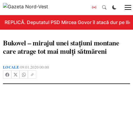
REPLICĂ. Deputatul PSD Mircea Govor îl atacă dur pe Ilie B
Bukovel – mirajul unei staţiuni montane
care atrage tot mai mulţi sătmăreni
LOCALE
09.01.2020 00:00
•