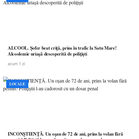
ALCOOL. Șofer beat criță, prins în trafic la Satu Mare!
Alcoolemie uriașă descoperită de polițiști
acum 1 zi
LOCALE
INCONȘTIENȚĂ. Un oșan de 72 de ani, prins la volan fără