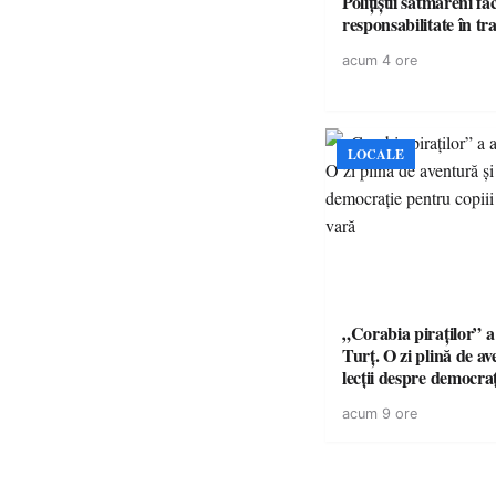
Polițiștii sătmăreni fa
responsabilita
acum 4 ore
LOCALE
„Corabia piraților” a 
Turț. O zi plină de av
lecții despre democra
copiii din tabăra de 
acum 9 ore