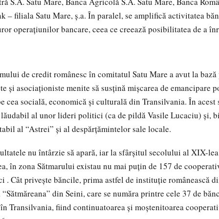
ră S.A. Satu Mare, Banca Agricolă S.A. Satu Mare, Banca Româ
– filiala Satu Mare, ş.a. În paralel, se amplifică activitatea bă
uror operaţiunilor bancare, ceea ce creează posibilitatea de a înr
mului de credit românesc în comitatul Satu Mare a avut la baz
ste şi asociaţioniste menite să susţină mişcarea de emancipare po
pe cea socială, economică şi culturală din Transilvania. În acest 
lăudabil al unor lideri politici (ca de pildă Vasile Lucaciu) şi, b
tabil al “Astrei” şi al despărţămintelor sale locale.
ltatele nu întârzie să apară, iar la sfârşitul secolului al XIX-lea
ea, în zona Sătmarului existau nu mai puţin de 157 de cooperati
i . Cât priveşte băncile, prima astfel de instituţie românească d
 “Sătmăreana” din Seini, care se număra printre cele 37 de băn
 în Transilvania, fiind continuatoarea şi moştenitoarea cooperati