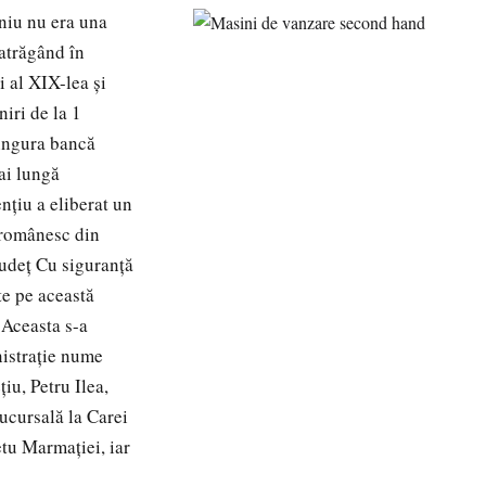
eniu nu era una
 atrăgând în
i al XIX-lea şi
iri de la 1
singura bancă
ai lungă
nţiu a eliberat un
t românesc din
 judeţ Cu siguranţă
e pe această
 Aceasta s-a
nistraţie nume
iu, Petru Ilea,
ucursală la Carei
tu Marmaţiei, iar