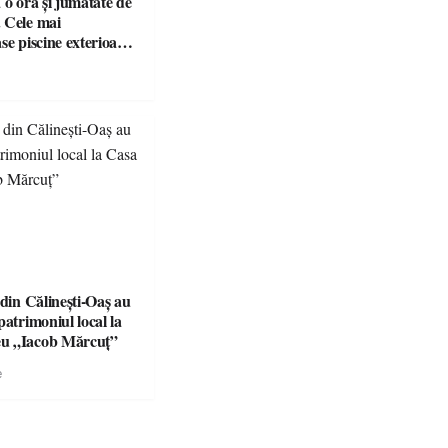
 o oră și jumătate de
 Cele mai
se piscine exterioare
n Maramureș, ideale
scapadă de vară
 din Călinești-Oaș au
patrimoniul local la
u „Iacob Mărcuț”
e