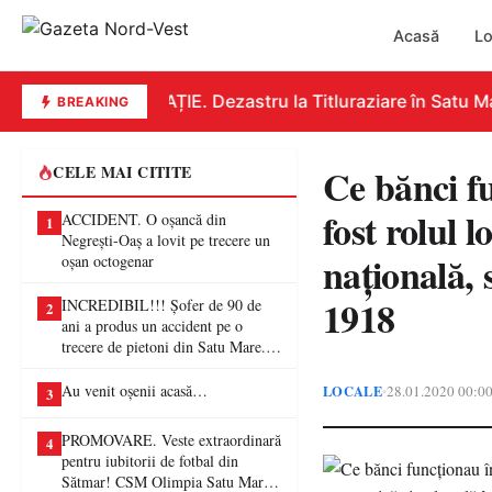
Acasă
Lo
EDUCAȚIE. Dezastru la Titluraziare în Satu Mare
BREAKING
Ce bănci fu
CELE MAI CITITE
fost rolul 
ACCIDENT. O oșancă din
1
Negrești-Oaș a lovit pe trecere un
naţională, 
oșan octogenar
1918
INCREDIBIL!!! Șofer de 90 de
2
ani a produs un accident pe o
trecere de pietoni din Satu Mare. O
femeie a ajuns la spital
Au venit oșenii acasă…
LOCALE
28.01.2020 00:0
•
3
PROMOVARE. Veste extraordinară
4
pentru iubitorii de fotbal din
Sătmar! CSM Olimpia Satu Mare