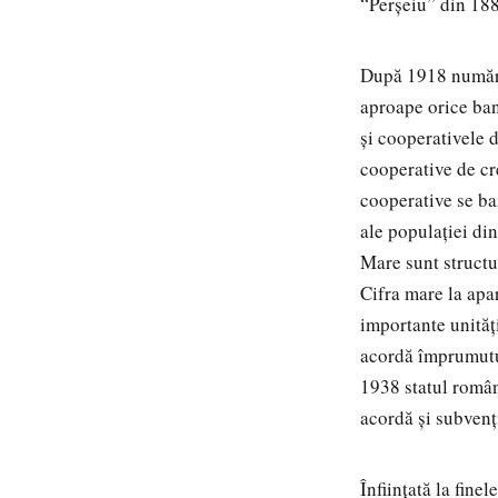
“Perşeiu” din 18
După 1918 numărul
aproape orice ban
şi cooperativele 
cooperative de cr
cooperative se ba
ale populaţiei din
Mare sunt structu
Cifra mare la apa
importante unităţ
acordă împrumutur
1938 statul român
acordă şi subvenţ
Înfiinţată la fin