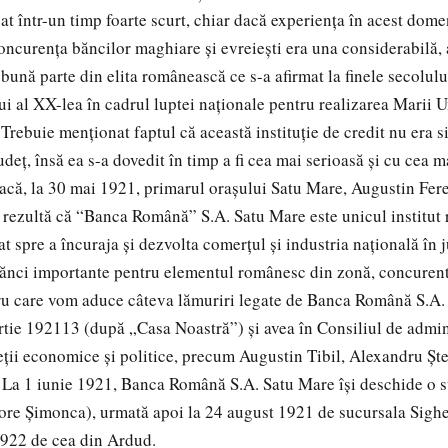
cat într-un timp foarte scurt, chiar dacă experienţa în acest dom
 concurenţa băncilor maghiare şi evreieşti era una considerabilă,
bună parte din elita românească ce s-a afirmat la finele secolulu
i al XX-lea în cadrul luptei naţionale pentru realizarea Marii Un
rebuie menţionat faptul că această instituţie de credit nu era 
deţ, însă ea s-a dovedit în timp a fi cea mai serioasă şi cu cea m
 dacă, la 30 mai 1921, primarul oraşului Satu Mare, Augustin Fere
re rezultă că “Banca Română” S.A. Satu Mare este unicul institu
ţat spre a încuraja şi dezvolta comerţul şi industria naţională în
ănci importante pentru elementul românesc din zonă, concurent
ru care vom aduce câteva lămuriri legate de Banca Română S.A.
artie 192113 (după „Casa Noastră”) şi avea în Consiliul de admi
eţii economice şi politice, precum Augustin Tibil, Alexandru Şteţ
 La 1 iunie 1921, Banca Română S.A. Satu Mare îşi deschide o s
re Şimonca), urmată apoi la 24 august 1921 de sucursala Sighe
1922 de cea din Ardud.