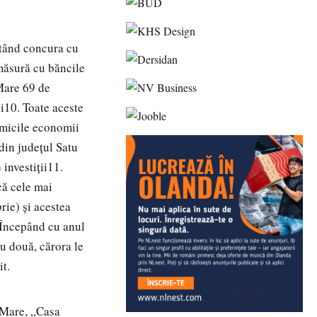
utând concura cu
măsură cu băncile
 Mare 69 de
ui10. Toate aceste
 micile economii
din judeţul Satu
investiţii11.
că cele mai
rie) şi acestea
. Începând cu anul
u două, cărora le
it.
u Mare, „Casa