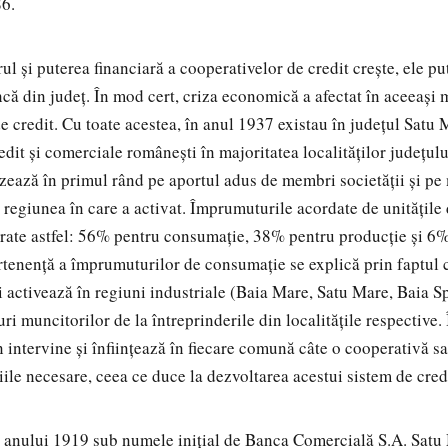
86.
 şi puterea financiară a cooperativelor de credit creşte, ele p
că din judeţ. În mod cert, criza economică a afectat în aceeaşi 
de credit. Cu toate acestea, în anul 1937 existau în judeţul Satu
edit şi comerciale româneşti în majoritatea localităţilor judeţul
zează în primul rând pe aportul adus de membri societăţii şi pe
 regiunea în care a activat. Împrumuturile acordate de unităţile 
rate astfel: 56% pentru consumaţie, 38% pentru producţie şi 6% 
rtenenţă a împrumuturilor de consumaţie se explică prin faptul 
i activează în regiuni industriale (Baia Mare, Satu Mare, Baia Sp
i muncitorilor de la întreprinderile din localităţile respective
 intervine şi înfiinţează în fiecare comună câte o cooperativă sa
iile necesare, ceea ce duce la dezvoltarea acestui sistem de cred
ele anului 1919 sub numele iniţial de Banca Comercială S.A. Sat