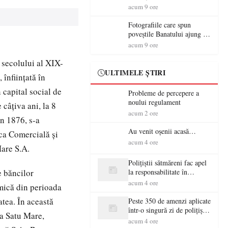
aventură și lecții despre
acum 9 ore
democrație pentru copiii din
tabăra de vară
Fotografiile care spun
poveștile Banatului ajung la
Muzeul de Artă Satu Mare
acum 9 ore
a secolului al XIX-
ULTIMELE ȘTIRI
înfiinţată în
 capital social de
Probleme de percepere a
noului regulament
câţiva ani, la 8
acum 2 ore
n 1876, s-a
Au venit oșenii acasă…
nca Comercială şi
acum 4 ore
Mare S.A.
Polițiștii sătmăreni fac apel
e băncilor
la responsabilitate în
trafic…
acum 4 ore
omică din perioada
atea. În această
Peste 350 de amenzi aplicate
într-o singură zi de polițiștii
la Satu Mare,
sătmăreni
acum 4 ore