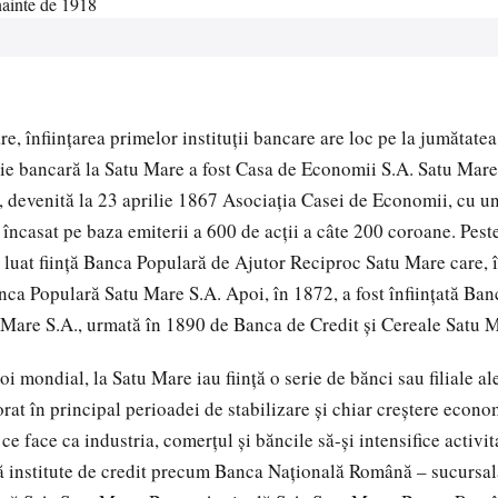
e, înfiinţarea primelor instituţii bancare are loc pe la jumătate
ţie bancară la Satu Mare a fost Casa de Economii S.A. Satu Mare, 
, devenită la 23 aprilie 1867 Asociaţia Casei de Economii, cu un
ncasat pe baza emiterii a 600 de acţii a câte 200 coroane. Peste 
luat fiinţă Banca Populară de Ajutor Reciproc Satu Mare care, î
nca Populară Satu Mare S.A. Apoi, în 1872, a fost înfiinţată Ba
 Mare S.A., urmată în 1890 de Banca de Credit şi Cereale Satu 
 mondial, la Satu Mare iau fiinţă o serie de bănci sau filiale al
orat în principal perioadei de stabilizare şi chiar creştere econ
e face ca industria, comerţul şi băncile să-şi intensifice activit
ţă institute de credit precum Banca Naţională Română – sucursa