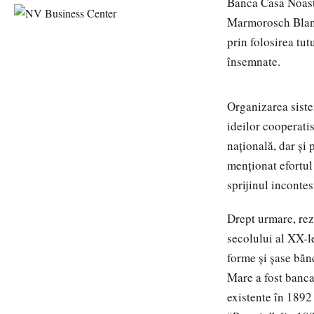
Banca Casa Noast
Marmorosch Blank 
prin folosirea tut
însemnate.
Organizarea siste
ideilor cooperati
naţională, dar şi 
menţionat efortul 
sprijinul incontes
Drept urmare, rezu
secolului al XX-l
forme şi şase bănc
Mare a fost banca
existente în 1892