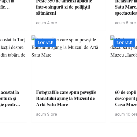
c apel la
Peste 350 de amenzi aplicate
Relaxare la
te în trafic…
într-o singură zi de polițiștii
Satu Mare.
sătmăreni
spectaculoa
cu cazare di
acum 4 ore
acum 5 ore
pentru o e
LOCALE
LOCALE
acostat la
Fotografiile care spun poveștile
60 de copii
entură și
Banatului ajung la Muzeul de
descoperit 
ție pentru
Artă Satu Mare
Casa Muze
vară
acum 9 ore
acum 10 or