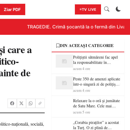
Ziar PDF
TV LIVE
TRAGEDIE. Crimă șocantă la o fermă din Livada!!! 
şi care a
DIN ACEEAȘI CATEGORIE
tico-
Polițiștii sătmăreni fac apel
la responsabilitate în
trafic…
ainte de
acum 4 ore
Peste 350 de amenzi aplicate
într-o singură zi de polițiștii
sătmăreni
acum 4 ore
Relaxare la o oră și jumătate
de Satu Mare. Cele mai
spectaculoase piscine
acum 5 ore
exterioare cu cazare din
Maramureș, ideale pentru o
„Corabia piraților” a acostat
escapadă de vară
la Turț. O zi plină de