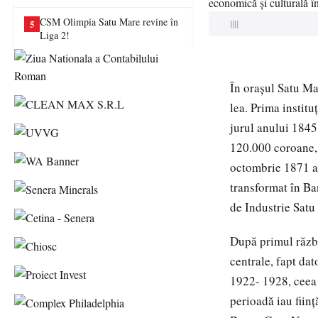
va juca în Liga a II-a
CSM Olimpia Satu Mare revine în
5
||||
Liga 2!
În oraşul Satu Mar
lea. Prima institu
jurul anului 1845
120.000 coroane, î
octombrie 1871 a 
transformat în Ba
de Industrie Satu
După primul război
centrale, fapt dat
1922- 1928, ceea c
perioadă iau fiin