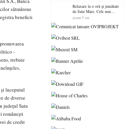
nă S.A., Banca
Relaxare la o oră și jumătate
ncilor sătmărene
de Satu Mare. Cele mai
egistra beneficii
spectaculoase piscine
acum 5 ore
exterioare cu cazare din
Maramureș, ideale pentru o
escapadă de vară
ă promovarea
litico -
sens, trebuie
ineînţeles,
 şi începutul
ve de diverse
in judeţul Satu
ci româneşti
vei de credit