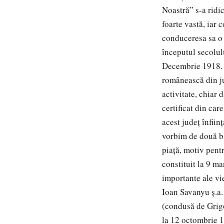
Noastră” s-a ridi
foarte vastă, iar
conduceresa sa o 
începutul secolulu
Decembrie 1918. T
românească din ju
activitate, chiar
certificat din ca
acest judeţ înfiin
vorbim de două b
piaţă, motiv pent
constituit la 9 m
importante ale vi
Ioan Savanyu ş.a.
(condusă de Grigo
la 12 octombrie 