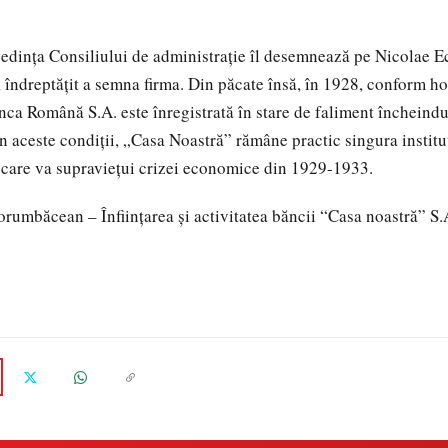
şedinţa Consiliului de administraţie îl desemnează pe Nicolae 
, îndreptăţit a semna firma. Din păcate însă, în 1928, conform ho
ca Română S.A. este înregistrată în stare de faliment încheindu-
 În aceste condiţii, „Casa Noastră” rămâne practic singura instit
 care va supravieţui crizei economice din 1929-1933.
rumbăcean – Înfiinţarea şi activitatea băncii “Casa noastră” S