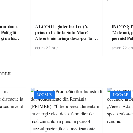
amploare
ALCOOL. Șofer beat criță,
INCONȘTI
olițiștii
prins în trafic la Satu Mare!
72 de ani, 
și au lăsat
Alcoolemie uriașă descoperită de
permis! Poli
într-o
polițiști
cu un dosa
acum 22 ore
acum 22 or
COLE
LOCALE
LOCALE