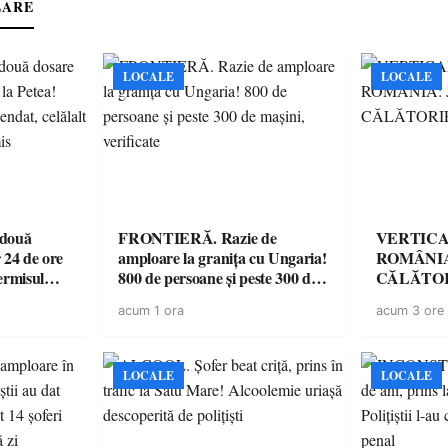
LARE
LOCALE
LOCALE
 două
FRONTIERĂ. Razie de
VERTICA
 24 de ore
amploare la granița cu Ungaria!
ROMÂNIA
ermisul
800 de persoane și peste 300 de
CĂLĂTOR
 a avut
mașini, verificate
acum 1 ora
acum 3 ore
LOCALE
LOCALE