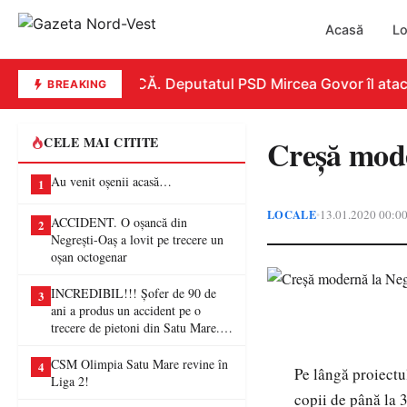
Acasă
Lo
REPLICĂ. Deputatul PSD Mircea Govor îl atacă du
BREAKING
Creșă mode
CELE MAI CITITE
Au venit oșenii acasă…
1
LOCALE
13.01.2020 00:0
•
ACCIDENT. O oșancă din
2
Negrești-Oaș a lovit pe trecere un
oșan octogenar
INCREDIBIL!!! Șofer de 90 de
3
ani a produs un accident pe o
trecere de pietoni din Satu Mare. O
femeie a ajuns la spital
CSM Olimpia Satu Mare revine în
4
Pe lângă proiectu
Liga 2!
copii de până la 