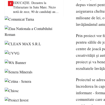
EDUCAȚIE. Dezastru la
5
depus vineri pent
Titluraziare în Satu Mare. Nicio
asigurarea cheltui
notă de zece, 90 de candidați au
picat examenul
milioane de lei, o
învățământul ante
Prin proiect vor f
pentru sălile de j
centre de joacă p
creativității și a
proiect și va ben
rezultatele învăță
Proiectul se adres
încrederea în capa
informare - forma
comunitate care a