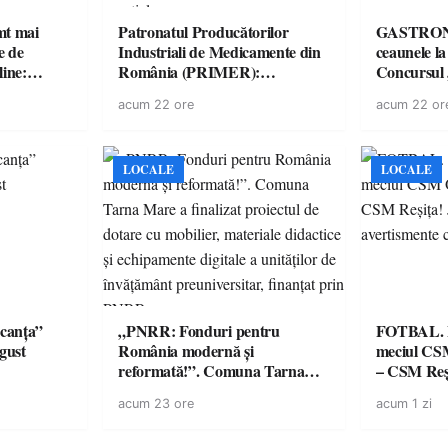
imt mai
Patronatul Producătorilor
GASTRONOMIE 
e de
Industriali de Medicamente din
ceaunele l
line:
România (PRIMER):
Concursul
lul RTP?
“Întreruperea alimentării cu
revine cu 
acum 22 ore
acum 22 or
energie electrică a fabricilor de
spectaculoa
medicamente va pune în pericol
de renume
accesul pacienților la
medicamente esențiale
LOCALE
LOCALE
canța”
„PNRR: Fonduri pentru
FOTBAL. Mă
ugust
România modernă și
meciul CS
reformată!”. Comuna Tarna
– CSM Reși
Mare a finalizat proiectul de
avertisment
acum 23 ore
acum 1 zi
dotare cu mobilier, materiale
suporteri
didactice și echipamente digitale