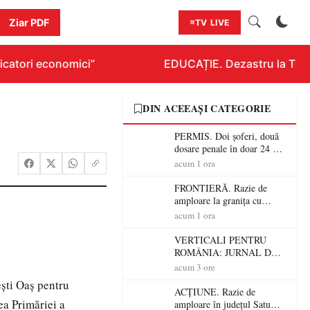
Ziar PDF
TV LIVE
catori economici”
EDUCAȚIE. Dezastru la Titlura
DIN ACEEAȘI CATEGORIE
PERMIS. Doi șoferi, două
dosare penale în doar 24 de
ore la Petea! Unul avea
acum 1 ora
permisul suspendat, celălalt
nu a avut niciodată permis
FRONTIERĂ. Razie de
amploare la granița cu
Ungaria! 800 de persoane și
acum 1 ora
peste 300 de mașini,
verificate
VERTICALI PENTRU
ROMÂNIA: JURNAL DE
CĂLĂTORIE FIJET
acum 3 ore
ești Oaș pentru
ACȚIUNE. Razie de
ea Primăriei a
amploare în județul Satu