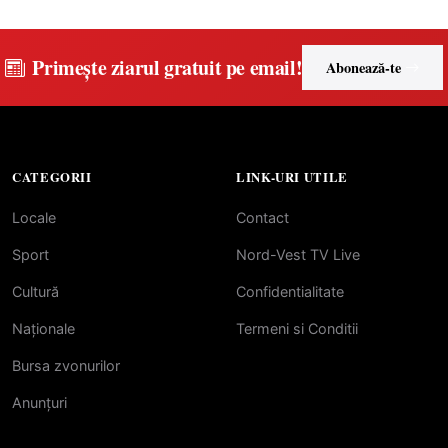
a unităților de învățământ
preuniversitar, finanțat prin
PNRR
Primește ziarul gratuit pe email!
Abonează-te
CATEGORII
LINK-URI UTILE
Locale
Contact
Sport
Nord-Vest TV Live
Cultură
Confidentialitate
Naționale
Termeni si Conditii
Bursa zvonurilor
Anunțuri