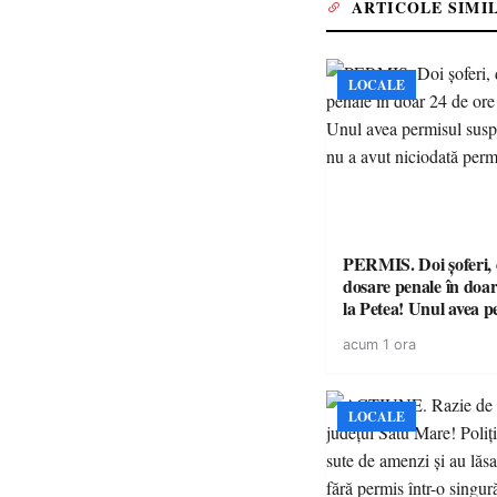
ARTICOLE SIMI
LOCALE
PERMIS. Doi șoferi,
dosare penale în doar
la Petea! Unul avea p
suspendat, celălalt nu
acum 1 ora
niciodată permis
LOCALE