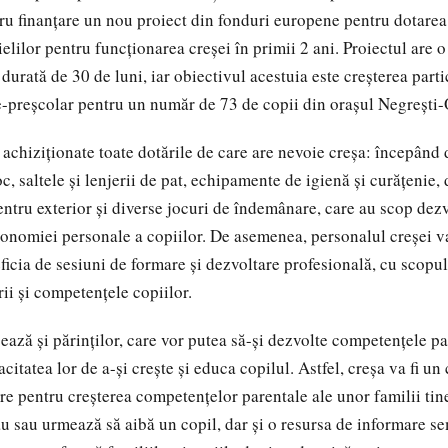
ru finanțare un nou proiect din fonduri europene pentru dotarea
elilor pentru funcționarea creșei în primii 2 ani. Proiectul are o
 durată de 30 de luni, iar obiectivul acestuia este creșterea parti
-preșcolar pentru un număr de 73 de copii din orașul Negrești-
i achiziționate toate dotările de care are nevoie creșa: începând 
oc, saltele și lenjerii de pat, echipamente de igienă și curățenie, 
entru exterior și diverse jocuri de îndemânare, care au scop dez
utonomiei personale a copiilor. De asemenea, personalul creșei va
eficia de sesiuni de formare și dezvoltare profesională, cu scopu
rii și competențele copiilor.
ează și părinților, care vor putea să-și dezvolte competențele pa
citatea lor de a-și crește și educa copilul. Astfel, creșa va fi un
re pentru creșterea competențelor parentale ale unor familii tin
u sau urmează să aibă un copil, dar și o resursa de informare 