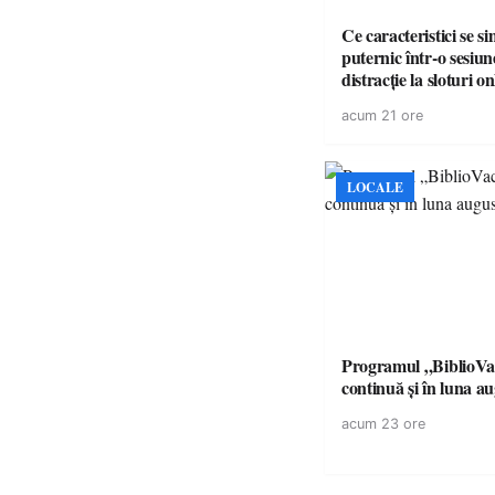
Ce caracteristici se s
puternic într-o sesiun
distracție la sloturi on
volatilitatea sau nive
acum 21 ore
LOCALE
Programul „BiblioVa
continuă și în luna a
acum 23 ore