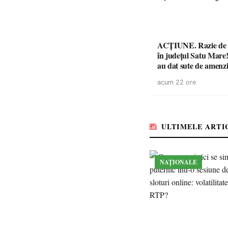
ACȚIUNE. Razie de 
în județul Satu Mare! P
au dat sute de amenzi 
14 șoferi fără permis 
acum 22 ore
singură zi
ULTIMELE ARTI
NAȚIONALE