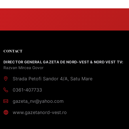
CONTACT
DIRECTOR GENERAL GAZETA DE NORD-VEST & NORD VEST TV:
Razvan Mircea Govor
Strada Petofi Sandor 4/A, Satu Mare
0361-407733
gazeta_nv@yahoo.com
www.gazetanord-vest.ro