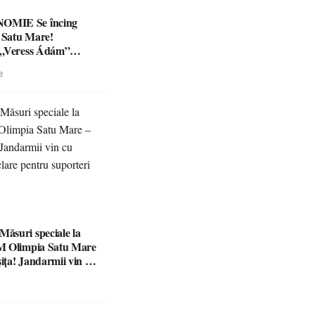
Se încing
a Satu Mare!
 „Veress Ádám”
preparate
e
se, premii și un jurat
suri speciale la
M Olimpia Satu Mare
ța! Jandarmii vin cu
e clare pentru