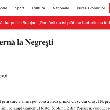
cale
Sport
Cultură
Naționale
Bursa zvonurilor
r pe Ilie Bolojan: „Românii nu își plătesc facturile cu indi
rnă la Negrești
0
l prin care s-a început construirea primei creșe din orașul Negr
3 ani, pe amplasamentul fostei Școli nr. 2 din Popăscu, conducer