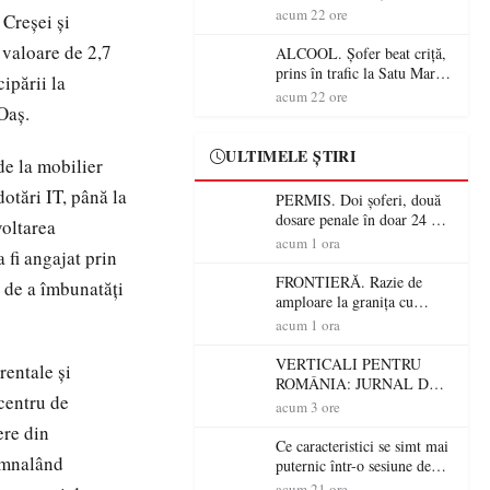
Mare! Polițiștii au dat sute
acum 22 ore
 Creșei și
de amenzi și au lăsat 14
 valoare de 2,7
șoferi fără permis într-o
ALCOOL. Șofer beat criță,
singură zi
prins în trafic la Satu Mare!
cipării la
Alcoolemie uriașă
acum 22 ore
Oaș.
descoperită de polițiști
ULTIMELE ȘTIRI
de la mobilier
dotări IT, până la
PERMIS. Doi șoferi, două
dosare penale în doar 24 de
voltarea
ore la Petea! Unul avea
acum 1 ora
 fi angajat prin
permisul suspendat, celălalt
nu a avut niciodată permis
FRONTIERĂ. Razie de
l de a îmbunatăți
amploare la granița cu
Ungaria! 800 de persoane și
acum 1 ora
peste 300 de mașini,
verificate
VERTICALI PENTRU
rentale și
ROMÂNIA: JURNAL DE
 centru de
CĂLĂTORIE FIJET
acum 3 ore
ere din
Ce caracteristici se simt mai
semnalând
puternic într-o sesiune de
distracție la sloturi online:
acum 21 ore