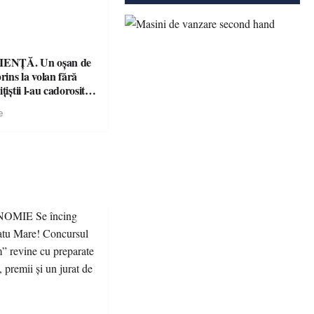
ENȚĂ. Un oșan de
prins la volan fără
țiștii l-au cadorosit
r penal
e