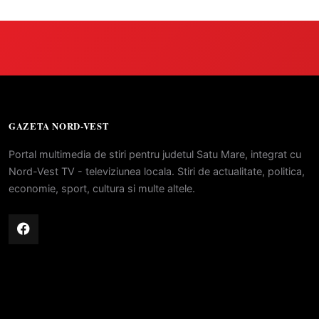
GAZETA NORD-VEST
Portal multimedia de stiri pentru judetul Satu Mare, integrat cu
Nord-Vest TV - televiziunea locala. Stiri de actualitate, politica,
economie, sport, cultura si multe altele.