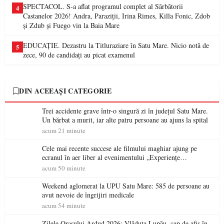
SPECTACOL. S-a aflat programul complet al Sărbătorii
4
Castanelor 2026! Andra, Paraziții, Irina Rimes, Killa Fonic, Zdob
și Zdub și Fuego vin la Baia Mare
EDUCAȚIE. Dezastru la Titluraziare în Satu Mare. Nicio notă de
5
zece, 90 de candidați au picat examenul
DIN ACEEAȘI CATEGORIE
Trei accidente grave într-o singură zi în județul Satu Mare.
Un bărbat a murit, iar alte patru persoane au ajuns la spital
acum 21 minute
Cele mai recente succese ale filmului maghiar ajung pe
ecranul în aer liber al evenimentului „Experiențe
cinematografice Partium”
acum 50 minute
Weekend aglomerat la UPU Satu Mare: 585 de persoane au
avut nevoie de îngrijiri medicale
acum 54 minute
Zilele Orașului Ardud 2026: Vlăduța Lupău, cap de afiș în