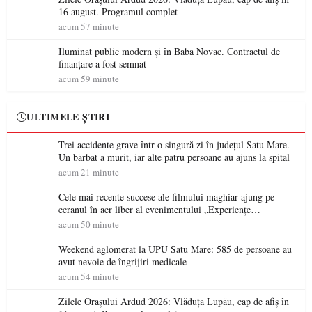
16 august. Programul complet
acum 57 minute
Iluminat public modern și în Baba Novac. Contractul de
finanțare a fost semnat
acum 59 minute
ULTIMELE ȘTIRI
Trei accidente grave într-o singură zi în județul Satu Mare.
Un bărbat a murit, iar alte patru persoane au ajuns la spital
acum 21 minute
Cele mai recente succese ale filmului maghiar ajung pe
ecranul în aer liber al evenimentului „Experiențe
cinematografice Partium”
acum 50 minute
Weekend aglomerat la UPU Satu Mare: 585 de persoane au
avut nevoie de îngrijiri medicale
acum 54 minute
Zilele Orașului Ardud 2026: Vlăduța Lupău, cap de afiș în