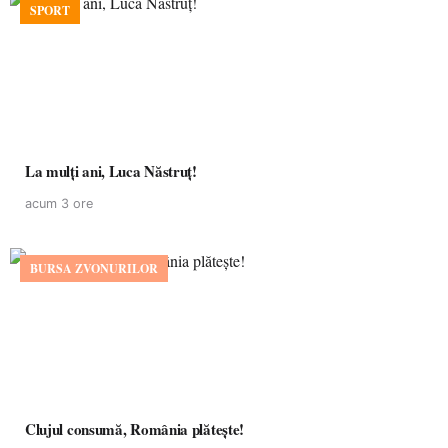
SPORT
La mulţi ani, Luca Năstruţ!
acum 3 ore
BURSA ZVONURILOR
Clujul consumă, România plătește!