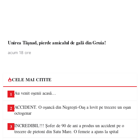
Unirea Tășnad, pierde amicalul de gală din Gruia!
acum 18 ore
CELE MAI CITITE
Au venit oșenii acasă…
1
ACCIDENT. O oșancă din Negrești-Oaș a lovit pe trecere un oșan
2
octogenar
INCREDIBIL!!! Șofer de 90 de ani a produs un accident pe o
3
trecere de pietoni din Satu Mare. O femeie a ajuns la spital