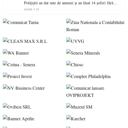
Polițiștii au dat sute de amenzi și au lăsat 14 șoferi fără
permis într-o singură zi
acum 1 zi