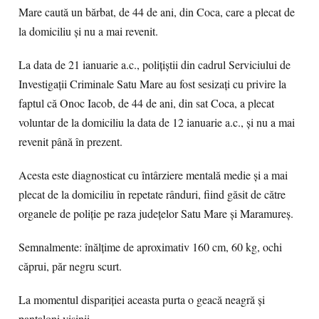
Mare caută un bărbat, de 44 de ani, din Coca, care a plecat de
la domiciliu și nu a mai revenit.
La data de 21 ianuarie a.c., polițiștii din cadrul Serviciului de
Investigații Criminale Satu Mare au fost sesizați cu privire la
faptul că Onoc Iacob, de 44 de ani, din sat Coca, a plecat
voluntar de la domiciliu la data de 12 ianuarie a.c., și nu a mai
revenit până în prezent.
Acesta este diagnosticat cu întârziere mentală medie și a mai
plecat de la domiciliu în repetate rânduri, fiind găsit de către
organele de poliție pe raza județelor Satu Mare și Maramureș.
Semnalmente: înălţime de aproximativ 160 cm, 60 kg, ochi
căprui, păr negru scurt.
La momentul dispariției aceasta purta o geacă neagră și