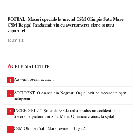
FOTBAL. Măsuri speciale la meciul CSM Olimpia Satu Mare –
CSM Reșița! Jandarmii vin cu avertismente clare pentru
suporteri
acum 1 zi
CELE MAI CITITE
Au venit oșenii acasă…
1
ACCIDENT. O oșancă din Negrești-Oaș a lovit pe trecere un oșan
2
octogenar
INCREDIBIL!!! Șofer de 90 de ani a produs un accident pe o
3
trecere de pietoni din Satu Mare. O femeie a ajuns la spital
CSM Olimpia Satu Mare revine în Liga 2!
4