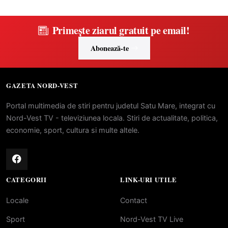
Primește ziarul gratuit pe email!
Abonează-te
GAZETA NORD-VEST
Portal multimedia de stiri pentru judetul Satu Mare, integrat cu
Nord-Vest TV - televiziunea locala. Stiri de actualitate, politica,
economie, sport, cultura si multe altele.
CATEGORII
LINK-URI UTILE
Locale
Contact
Sport
Nord-Vest TV Live