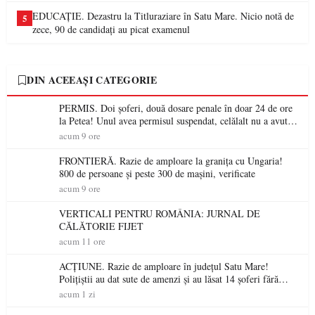
EDUCAȚIE. Dezastru la Titluraziare în Satu Mare. Nicio notă de
5
zece, 90 de candidați au picat examenul
DIN ACEEAȘI CATEGORIE
PERMIS. Doi șoferi, două dosare penale în doar 24 de ore
la Petea! Unul avea permisul suspendat, celălalt nu a avut
niciodată permis
acum 9 ore
FRONTIERĂ. Razie de amploare la granița cu Ungaria!
800 de persoane și peste 300 de mașini, verificate
acum 9 ore
VERTICALI PENTRU ROMÂNIA: JURNAL DE
CĂLĂTORIE FIJET
acum 11 ore
ACȚIUNE. Razie de amploare în județul Satu Mare!
Polițiștii au dat sute de amenzi și au lăsat 14 șoferi fără
permis într-o singură zi
acum 1 zi