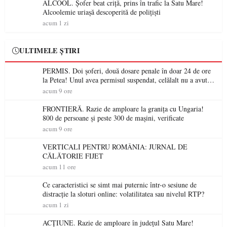
ALCOOL. Șofer beat criță, prins în trafic la Satu Mare!
Alcoolemie uriașă descoperită de polițiști
acum 1 zi
ULTIMELE ȘTIRI
PERMIS. Doi șoferi, două dosare penale în doar 24 de ore
la Petea! Unul avea permisul suspendat, celălalt nu a avut
niciodată permis
acum 9 ore
FRONTIERĂ. Razie de amploare la granița cu Ungaria!
800 de persoane și peste 300 de mașini, verificate
acum 9 ore
VERTICALI PENTRU ROMÂNIA: JURNAL DE
CĂLĂTORIE FIJET
acum 11 ore
Ce caracteristici se simt mai puternic într-o sesiune de
distracție la sloturi online: volatilitatea sau nivelul RTP?
acum 1 zi
ACȚIUNE. Razie de amploare în județul Satu Mare!