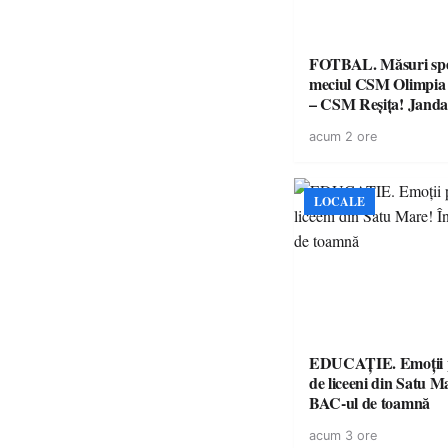
FOTBAL. Măsuri spec
meciul CSM Olimpia
– CSM Reșița! Jandar
avertismente clare pe
acum 2 ore
suporteri
LOCALE
EDUCAȚIE. Emoții p
de liceeni din Satu M
BAC-ul de toamnă
acum 3 ore