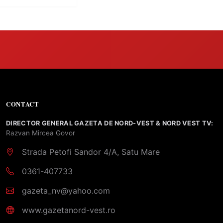
CONTACT
DIRECTOR GENERAL GAZETA DE NORD-VEST & NORD VEST TV:
Razvan Mircea Govor
Strada Petofi Sandor 4/A, Satu Mare
0361-407733
gazeta_nv@yahoo.com
www.gazetanord-vest.ro