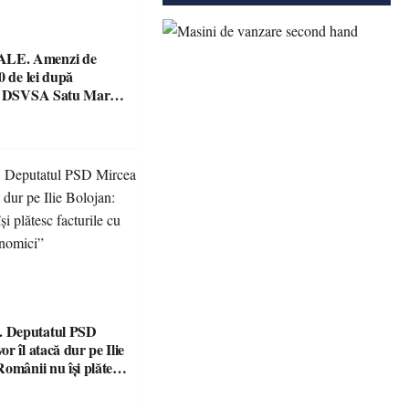
E. Amenzi de
0 de lei după
le DSVSA Satu Mare!
e și o cantină,
 pentru nereguli
 Deputatul PSD
r îl atacă dur pe Ilie
omânii nu își plătesc
 indicatori