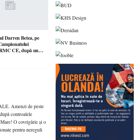
l Darren Betea, pe
Campionatului
 RMC CE, după un
culos cu fiul lui Kimi