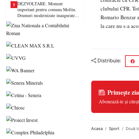
DEZVOLTARE. Moment
5
clubului CFR. Tot 
important pentru comuna Moftin.
Drumuri modernizate inaugurate în
Romario Benzar ar
prezența autorităților județene
la care nu s-a ac
Distribuie:
Primește zia
Abonează-te și citeșt
Acasa
Sport
Două lo