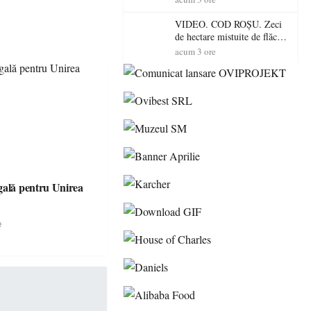
toamnă
VIDEO. COD ROȘU. Zeci
de hectare mistuite de flăcări
în Satu Mare! Pompierii au
acum 3 ore
dus o luptă
contracronometru pentru a
salva o pădure de la dezastru
gală pentru Unirea
e