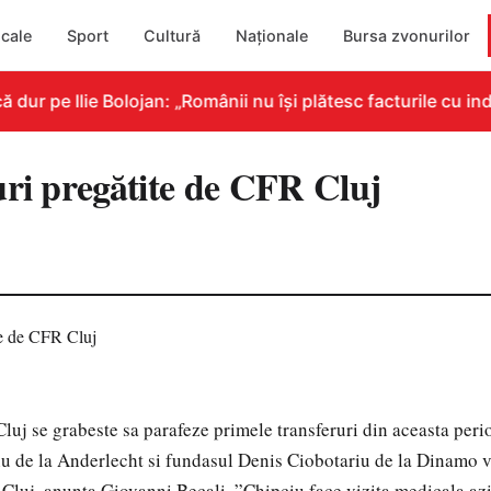
cale
Sport
Cultură
Naționale
Bursa zvonurilor
ur pe Ilie Bolojan: „Românii nu își plătesc facturile cu ind
uri pregătite de CFR Cluj
j se grabeste sa parafeze primele transferuri din aceasta peri
u de la Anderlecht si fundasul Denis Ciobotariu de la Dinamo 
Cluj, anunta Giovanni Becali. ”Chipciu face vizita medicala azi 