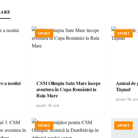
LARE
SPORT
SPORT
e a noului
CSM Olimpia Satu Mare începe
Amical de 
aventura în Cupa României la
Tășnad
Baia Mare
acum 16 or
acum 16 ore
SPORT
SPORT