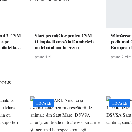
urul 3. CSM
Start promițător pentru CSM
Sătmăreanu
ncepe
Olimpia. Remiză la Dumbrăvița
podiumul 
âniei la
în debutul noului sezon
European
duel specta
acum 1 zi
acum 2 zile
Räikkönen
COLE
LOCALE
LOCALE