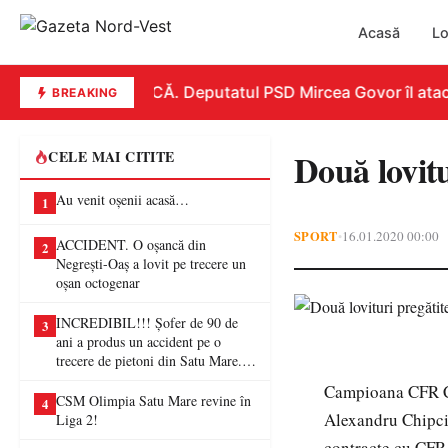
Acasă
Lo
REPLICĂ. Deputatul PSD Mircea Govor îl atacă d
BREAKING
Două lovit
CELE MAI CITITE
Au venit oșenii acasă…
1
SPORT
16.01.2020 00:00
•
ACCIDENT. O oșancă din
2
Negrești-Oaș a lovit pe trecere un
oșan octogenar
INCREDIBIL!!! Șofer de 90 de
3
ani a produs un accident pe o
trecere de pietoni din Satu Mare. O
femeie a ajuns la spital
Campioana CFR Clu
CSM Olimpia Satu Mare revine în
4
Alexandru Chipci
Liga 2!
contracte cu CFR 