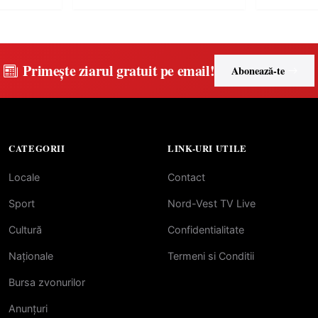
Primește ziarul gratuit pe email!
Abonează-te
CATEGORII
LINK-URI UTILE
Locale
Contact
Sport
Nord-Vest TV Live
Cultură
Confidentialitate
Naționale
Termeni si Conditii
Bursa zvonurilor
Anunțuri