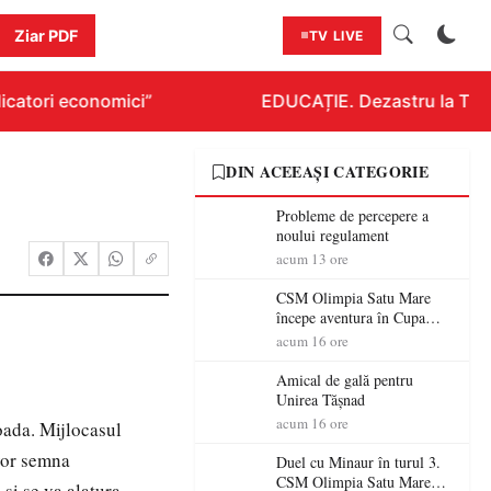
Ziar PDF
TV LIVE
icatori economici”
EDUCAȚIE. Dezastru la Titlur
DIN ACEEAȘI CATEGORIE
Probleme de percepere a
noului regulament
acum 13 ore
CSM Olimpia Satu Mare
începe aventura în Cupa
României la Baia Mare
acum 16 ore
Amical de gală pentru
Unirea Tășnad
acum 16 ore
oada. Mijlocasul
vor semna
Duel cu Minaur în turul 3.
CSM Olimpia Satu Mare
si se va alatura