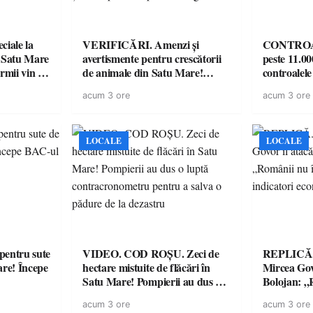
iale la
VERIFICĂRI. Amenzi și
CONTROAL
 Satu Mare
avertismente pentru crescătorii
peste 11.00
mii vin cu
de animale din Satu Mare!
controale
ntru
DSVSA anunță controale în
O covrigări
acum 3 ore
acum 3 ore
toate gospodăriile și face apel la
sancționate
respectarea legii
LOCALE
LOCALE
entru sute
VIDEO. COD ROȘU. Zeci de
REPLICĂ.
are! Începe
hectare mistuite de flăcări în
Mircea Govo
Satu Mare! Pompierii au dus o
Bolojan: „R
luptă contracronometru pentru
facturile cu
acum 3 ore
acum 3 ore
a salva o pădure de la dezastru
economici”