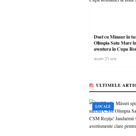
Duel cu Minaur în t
Olimpia Satu Mare î
aventura în Cupa Rom
Baia Mare
acum 21 ore
ULTIMELE ARTI
LOCALE