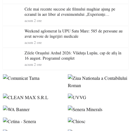
Cele mai recente succese ale filmului maghiar ajung pe
ecranul în aer liber al evenimentului „Experiențe
cinematografice Partium”
acum 2 ore
Weekend aglomerat la UPU Satu Mare: 585 de persoane au
avut nevoie de îngrijiri medicale
acum 2 ore
Zilele Orașului Ardud 2026: Vlăduța Lupău, cap de afiș în
16 august. Programul complet
acum 2 ore