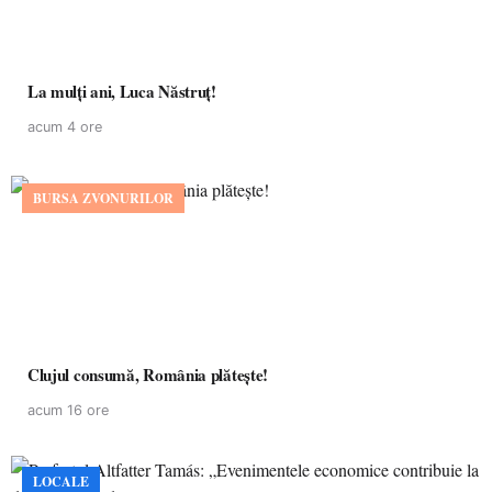
La mulţi ani, Luca Năstruţ!
acum 4 ore
BURSA ZVONURILOR
Clujul consumă, România plătește!
acum 16 ore
LOCALE