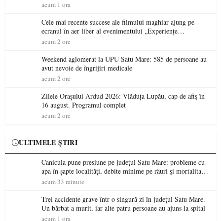
acum 1 ora
Cele mai recente succese ale filmului maghiar ajung pe
ecranul în aer liber al evenimentului „Experiențe
cinematografice Partium”
acum 2 ore
Weekend aglomerat la UPU Satu Mare: 585 de persoane au
avut nevoie de îngrijiri medicale
acum 2 ore
Zilele Orașului Ardud 2026: Vlăduța Lupău, cap de afiș în
16 august. Programul complet
acum 2 ore
ULTIMELE ȘTIRI
Canicula pune presiune pe județul Satu Mare: probleme cu
apa în șapte localități, debite minime pe râuri și mortalitate
piscicolă la Lacul Călinești
acum 33 minute
Trei accidente grave într-o singură zi în județul Satu Mare.
Un bărbat a murit, iar alte patru persoane au ajuns la spital
acum 1 ora