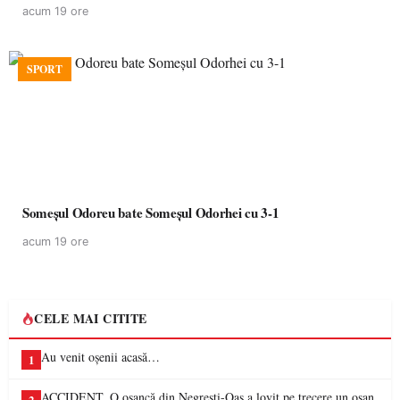
acum 19 ore
SPORT
Someșul Odoreu bate Someșul Odorhei cu 3-1
acum 19 ore
CELE MAI CITITE
Au venit oșenii acasă…
1
ACCIDENT. O oșancă din Negrești-Oaș a lovit pe trecere un oșan