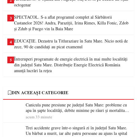
2
octogenar
SPECTACOL. S-a aflat programul complet al Sărbătorii
3
Castanelor 2026! Andra, Paraziții, Irina Rimes, Killa Fonic, Zdob
și Zdub și Fuego vin la Baia Mare
EDUCAȚIE. Dezastru la Titluraziare în Satu Mare. Nicio notă de
4
zece, 90 de candidați au picat examenul
Întreruperi programate de energie electrică în mai multe localități
5
din județul Satu Mare. Distribuție Energie Electrică România
anunță lucrări la rețea
DIN ACEEAȘI CATEGORIE
Canicula pune presiune pe județul Satu Mare: probleme cu
apa în șapte localități, debite minime pe râuri și mortalitate
piscicolă la Lacul Călinești
acum 33 minute
Trei accidente grave într-o singură zi în județul Satu Mare.
Un bărbat a murit, iar alte patru persoane au ajuns la spital