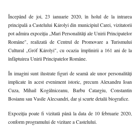
Începând de joi, 23 ianuarie 2020, în holul de la intrarea
principală a Castelului K
árolyi din municipiul Carei, vizitatorii
pot
admira expoziția „Mari Personalități ale Unirii Principatelor
Române", realizată de Centrul de Promovare a Turismului
Cultural „Gróf Károlyi", cu ocazia împlinirii a 161 ani de la
înfăptuirea Unirii Principatelor Române.
În imagini sunt ilustrate figuri de seamă ale unor personalități
implicate în acest eveniment istoric, precum Alexandru Ioan
Cuza, Mihail Kogălniceanu, Barbu Catargiu, Constantin
Bosianu sau Vasile Alecsandri, dar și scurte detalii biografice.
Expoziția poate fi vizitată până la data de 10 februarie 2020,
conform programului de vizitare a Castelului.