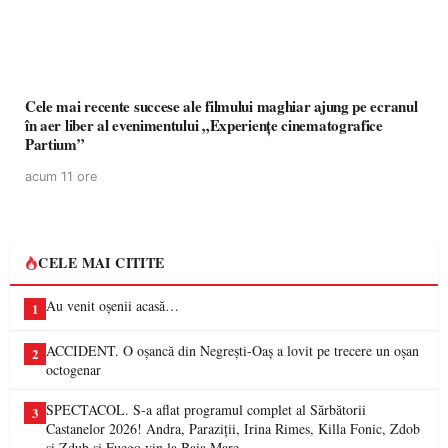
Cele mai recente succese ale filmului maghiar ajung pe ecranul
în aer liber al evenimentului „Experiențe cinematografice
Partium”
acum 11 ore
CELE MAI CITITE
Au venit oșenii acasă…
1
ACCIDENT. O oșancă din Negrești-Oaș a lovit pe trecere un oșan
2
octogenar
SPECTACOL. S-a aflat programul complet al Sărbătorii
3
Castanelor 2026! Andra, Paraziții, Irina Rimes, Killa Fonic, Zdob
și Zdub și Fuego vin la Baia Mare