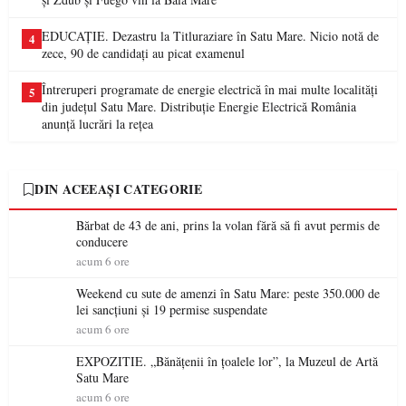
EDUCAȚIE. Dezastru la Titluraziare în Satu Mare. Nicio notă de
4
zece, 90 de candidați au picat examenul
Întreruperi programate de energie electrică în mai multe localități
5
din județul Satu Mare. Distribuție Energie Electrică România
anunță lucrări la rețea
DIN ACEEAȘI CATEGORIE
Bărbat de 43 de ani, prins la volan fără să fi avut permis de
conducere
acum 6 ore
Weekend cu sute de amenzi în Satu Mare: peste 350.000 de
lei sancțiuni și 19 permise suspendate
acum 6 ore
EXPOZITIE. „Bănățenii în țoalele lor”, la Muzeul de Artă
Satu Mare
acum 6 ore