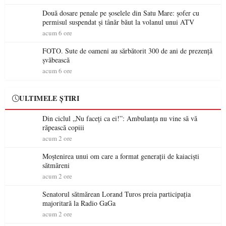
Două dosare penale pe șoselele din Satu Mare: șofer cu
permisul suspendat și tânăr băut la volanul unui ATV
acum 6 ore
FOTO. Sute de oameni au sărbătorit 300 de ani de prezență
șvăbească
acum 6 ore
ULTIMELE ȘTIRI
Din ciclul „Nu faceți ca ei!”: Ambulanța nu vine să vă
răpească copiii
acum 2 ore
Moștenirea unui om care a format generații de kaiaciști
sătmăreni
acum 2 ore
Senatorul sătmărean Lorand Turos preia participația
majoritară la Radio GaGa
acum 2 ore