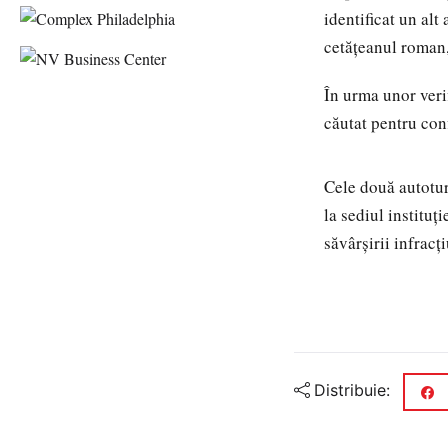
identificat un alt
cetățeanul roman,
În urma unor verif
căutat pentru conf
Cele două autoturi
la sediul instituț
săvârșirii infracț
Distribuie: