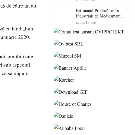
cadorosit cu un dosar penal
dus de către un alt
Patronatul Producătorilor
Industriali de Medicamente
din România (PRIMER):
acum 13 ore
“Întreruperea alimentării cu
ă ca fiind ,,bun
energie electrică a fabricilor
 ianuarie 2020.
de medicamente va pune în
pericol accesul pacienților la
medicamente esențiale
ndisponibilizate
ări sub aspectul
e ce se impun.