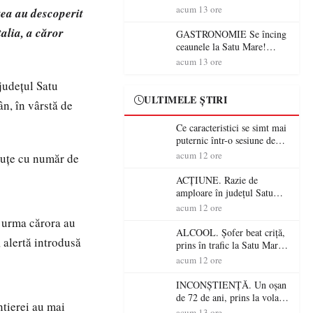
din România (PRIMER):
acum 13 ore
tea au descoperit
“Întreruperea alimentării cu
talia, a căror
energie electrică a fabricilor
GASTRONOMIE Se încing
de medicamente va pune în
ceaunele la Satu Mare!
pericol accesul pacienților la
Concursul „Veress Ádám”
acum 13 ore
medicamente esențiale
revine cu preparate
 județul Satu
spectaculoase, premii și un
jurat de renume
ULTIMELE ȘTIRI
ân, în vârstă de
Ce caracteristici se simt mai
puternic într-o sesiune de
distracție la sloturi online:
acum 12 ore
cuțe cu număr de
volatilitatea sau nivelul
RTP?
ACȚIUNE. Razie de
amploare în județul Satu
Mare! Polițiștii au dat sute
acum 12 ore
de amenzi și au lăsat 14
n urma cărora au
șoferi fără permis într-o
ALCOOL. Șofer beat criță,
, alertă introdusă
singură zi
prins în trafic la Satu Mare!
Alcoolemie uriașă
acum 12 ore
descoperită de polițiști
INCONȘTIENȚĂ. Un oșan
de 72 de ani, prins la volan
ntierei au mai
fără permis! Polițiștii l-au
acum 13 ore