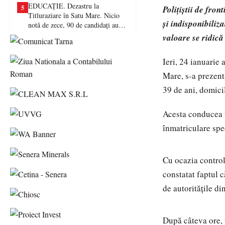
EDUCAȚIE. Dezastru la
5
Polițiștii de fro
Titluraziare în Satu Mare. Nicio
și indisponibiliz
notă de zece, 90 de candidați au
picat examenul
valoare se ridică
Ieri, 24 ianuarie 
Mare, s-a prezent
39 de ani, domici
Acesta conducea 
înmatriculare spec
Cu ocazia controlu
constatat faptul c
de autoritățile di
După câteva ore, p