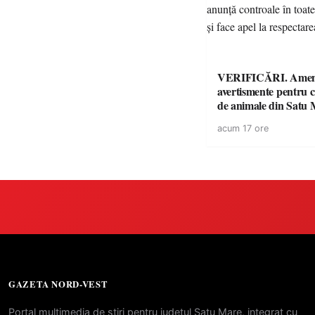
VERIFICĂRI. Amenz
avertismente pentru c
de animale din Satu 
DSVSA anunță contro
acum 17 ore
toate gospodăriile și f
respectarea legii
GAZETA NORD-VEST
Portal multimedia de stiri pentru judetul Satu Mare, integrat cu