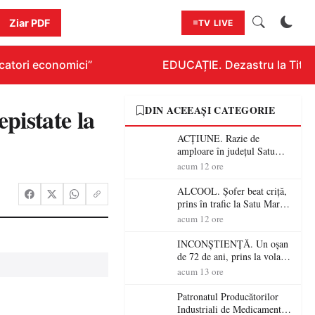
Ziar PDF
TV LIVE
atori economici”
EDUCAȚIE. Dezastru la Titluraz
pistate la
DIN ACEEAȘI CATEGORIE
ACȚIUNE. Razie de
amploare în județul Satu
Mare! Polițiștii au dat sute
acum 12 ore
de amenzi și au lăsat 14
șoferi fără permis într-o
ALCOOL. Șofer beat criță,
singură zi
prins în trafic la Satu Mare!
Alcoolemie uriașă
acum 12 ore
descoperită de polițiști
INCONȘTIENȚĂ. Un oșan
de 72 de ani, prins la volan
fără permis! Polițiștii l-au
acum 13 ore
cadorosit cu un dosar penal
Patronatul Producătorilor
Industriali de Medicamente