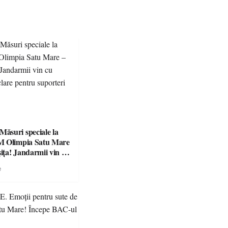
suri speciale la
M Olimpia Satu Mare
ța! Jandarmii vin cu
e clare pentru
e