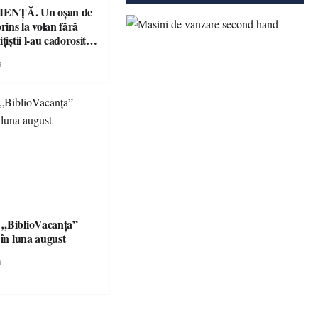
ENȚĂ. Un oșan de
prins la volan fără
țiștii l-au cadorosit
r penal
e
 „BiblioVacanța”
 în luna august
e