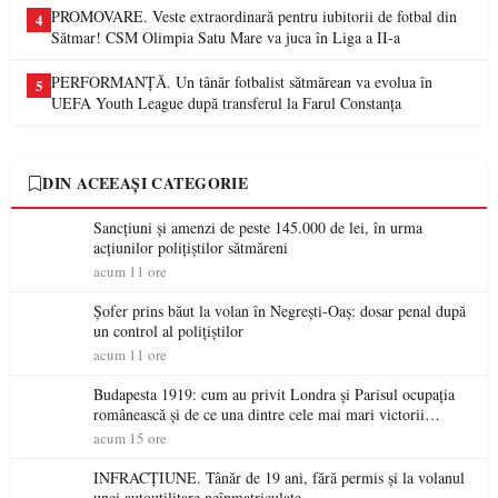
PROMOVARE. Veste extraordinară pentru iubitorii de fotbal din
4
Sătmar! CSM Olimpia Satu Mare va juca în Liga a II-a
PERFORMANȚĂ. Un tânăr fotbalist sătmărean va evolua în
5
UEFA Youth League după transferul la Farul Constanța
DIN ACEEAȘI CATEGORIE
Sancțiuni și amenzi de peste 145.000 de lei, în urma
acțiunilor polițiștilor sătmăreni
acum 11 ore
Șofer prins băut la volan în Negrești-Oaș: dosar penal după
un control al polițiștilor
acum 11 ore
Budapesta 1919: cum au privit Londra și Parisul ocupația
românească și de ce una dintre cele mai mari victorii
militare ale României a devenit o controversă diplomatică
acum 15 ore
europeană ( partea a II-a)
INFRACȚIUNE. Tânăr de 19 ani, fără permis și la volanul
unei autoutilitare neînmatriculate