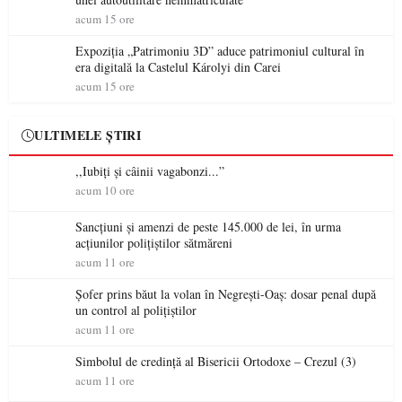
acum 15 ore
Expoziția „Patrimoniu 3D” aduce patrimoniul cultural în
era digitală la Castelul Károlyi din Carei
acum 15 ore
ULTIMELE ȘTIRI
,,Iubiți și câinii vagabonzi...”
acum 10 ore
Sancțiuni și amenzi de peste 145.000 de lei, în urma
acțiunilor polițiștilor sătmăreni
acum 11 ore
Șofer prins băut la volan în Negrești-Oaș: dosar penal după
un control al polițiștilor
acum 11 ore
Simbolul de credinţă al Bisericii Ortodoxe – Crezul (3)
acum 11 ore