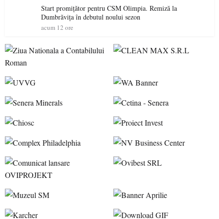
Start promițător pentru CSM Olimpia. Remiză la
Dumbrăvița în debutul noului sezon
acum 12 ore