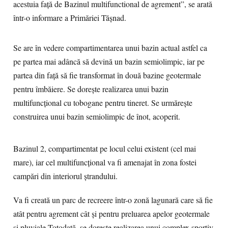
acestuia față de Bazinul multifunctional de agrement”, se arată
într-o informare a Primăriei Tășnad.
Se are în vedere compartimentarea unui bazin actual astfel ca
pe partea mai adâncă să devină un bazin semiolimpic, iar pe
partea din față să fie transformat în două bazine geotermale
pentru îmbăiere. Se dorește realizarea unui bazin
multifuncțional cu tobogane pentru tineret. Se urmărește
construirea unui bazin semiolimpic de înot, acoperit.
Bazinul 2, compartimentat pe locul celui existent (cel mai
mare), iar cel multifuncțional va fi amenajat în zona fostei
campări din interiorul ștrandului.
Va fi creată un parc de recreere într-o zonă lagunară care să fie
atât pentru agrement cât și pentru preluarea apelor geotermale
și pluviale.Totodată, se dorește realizarea unui complex sportiv