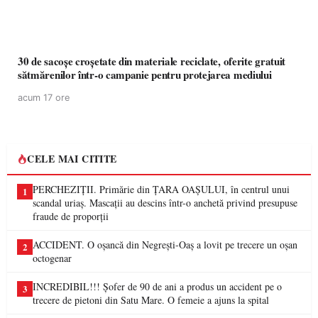
30 de sacoșe croșetate din materiale reciclate, oferite gratuit
sătmărenilor într-o campanie pentru protejarea mediului
acum 17 ore
CELE MAI CITITE
PERCHEZIȚII. Primărie din ȚARA OAȘULUI, în centrul unui
1
scandal uriaș. Mascații au descins într-o anchetă privind presupuse
fraude de proporții
ACCIDENT. O oșancă din Negrești-Oaș a lovit pe trecere un oșan
2
octogenar
INCREDIBIL!!! Șofer de 90 de ani a produs un accident pe o
3
trecere de pietoni din Satu Mare. O femeie a ajuns la spital