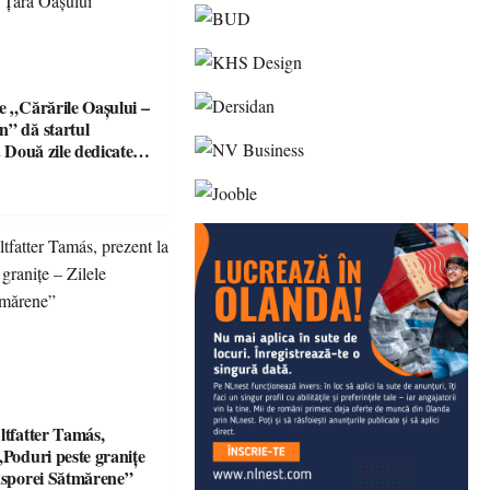
e „Cărările Oașului –
n” dă startul
r. Două zile dedicate
aturii și comunității
șului
ltfatter Tamás,
„Poduri peste granițe
iasporei Sătmărene”