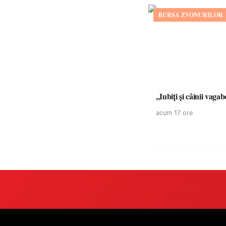
BURSA ZVONURILOR
,,Iubiți și câinii vagab
acum 17 ore