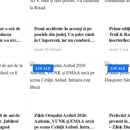
oar o oră de
Două accidente în aceeași zi pe
Prima ediți
onducea
șoselele din județ. Un șofer rănit
Trail & Ru
n s-a urcat
la Ciuperceni, iar un conducător
înscrierilo
suspendat
de ATV, băut și fără permis, s-a
sportului, n
acum 10 minute
acum 1 ora
răsturnat la Bixad
în Țara Oa
LOCALE
LOCALE
 de ani de
Zilele Orașului Ardud 2026:
Prefectul A
r. Jubileul
Antonia, VUNK și EMAA urcă
prezent la 
august
pe scena Cetății Ardud. Intrarea
– Zilele D