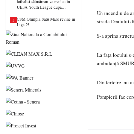
fotbalist sătmărean va evolua în
UEFA Youth League după
Un incendiu de am
transferul la Farul Constanța
CSM Olimpia Satu Mare revine în
5
strada Dealului d
Liga 2!
S-a aprins struct
La fața locului s
ambulanță SMURD. 
Din fericire, nu a
Pompierii fac cer