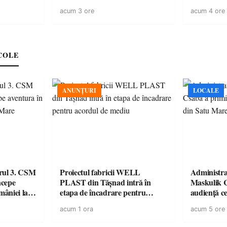
este liberă
acum 3 ore
acum 4 ore
COLE
ANUNȚURI
LOCALE
urul 3. CSM
Proiectul fabricii WELL
Administra
ncepe
PLAST din Tășnad intră în
Maskulik C
âniei la
etapa de încadrare pentru
audiență c
acordul de mediu
acum 1 ora
acum 5 ore