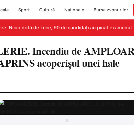
cale
Sport
Cultură
Naționale
Bursa zvonurilor
e. Nicio notă de zece, 90 de candidați au picat examenul
RIE. Incendiu de AMPLOARE
APRINS acoperișul unei hale
0
|||