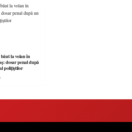
 băut la volan în
aș: dosar penal după
l polițiștilor
e