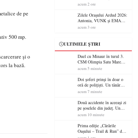
Jubileul va fi sărbătorit pe 8
acum 2 ore
august
metalice de pe
Zilele Orașului Ardud 2026:
Antonia, VUNK și EMAA
urcă pe scena Cetății Ardud.
acum 3 ore
Intrarea este liberă
mativ 500 mp.
ULTIMELE ȘTIRI
scarcerare și o
Duel cu Minaur în turul 3.
CSM Olimpia Satu Mare
ors la bază.
începe aventura în Cupa
acum 5 minute
României la Baia Mare
Doi șoferi prinși în doar o
oră de polițiști. Un tânăr
conducea băut, iar un
acum 7 minute
sătmărean s-a urcat la volan
cu permisul suspendat
Două accidente în aceeași zi
pe șoselele din județ. Un
șofer rănit la Ciuperceni, iar
acum 10 minute
un conducător de ATV, băut
și fără permis, s-a răsturnat
Prima ediție „Cărările
la Bixad
Oașului – Trail & Run” dă
startul înscrierilor. Două zile
acum 1 ora