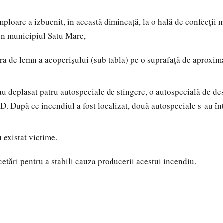
ploare a izbucnit, în această dimineață, la o hală de confecții 
in municipiul Satu Mare,
ura de lemn a acoperișului (sub tabla) pe o suprafață de aproxi
-au deplasat patru autospeciale de stingere, o autospecială de de
După ce incendiul a fost localizat, două autospeciale s-au înt
u existat victime.
cetări pentru a stabili cauza producerii acestui incendiu.