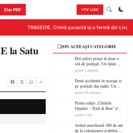
Ziar PDF
TV LIVE
TRAGEDIE. Crimă șocantă la o fermă din Livada!!!
 la Satu
DIN ACEEAȘI CATEGORIE
Doi șoferi prinși în doar o
oră de polițiști. Un tânăr
conducea băut, iar un
acum 7 minute
sătmărean s-a urcat la volan
cu permisul suspendat
Două accidente în aceeași zi
pe șoselele din județ. Un
șofer rănit la Ciuperceni, iar
acum 10 minute
un conducător de ATV, băut
și fără permis, s-a răsturnat
Prima ediție „Cărările
la Bixad
Oașului – Trail & Run” dă
startul înscrierilor. Două zile
acum 1 ora
dedicate sportului, naturii și
comunității în Țara Oașului
Ardud marchează 300 de ani
de la colonizarea șvabilor.