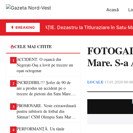
Acasă
Lo
EDUCAȚIE. Dezastru la Titluraziare în Satu Mar
BREAKING
FOTOGALE
CELE MAI CITITE
Mare. S-a 
ACCIDENT. O oșancă din
1
Negrești-Oaș a lovit pe trecere un
oșan octogenar
LOCALE
13.01.2020 00:0
•
INCREDIBIL!!! Șofer de 90 de
2
ani a produs un accident pe o
trecere de pietoni din Satu Mare. O
femeie a ajuns la spital
PROMOVARE. Veste extraordinară
3
pentru iubitorii de fotbal din
Sătmar! CSM Olimpia Satu Mare
va juca în Liga a II-a
PERFORMANȚĂ. Un tânăr
4