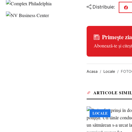
Distribuie:
Primește zia
Abonează-te și citeșt
Acasa
Locale
FOTOG
ARTICOLE SIMI
LOCALE