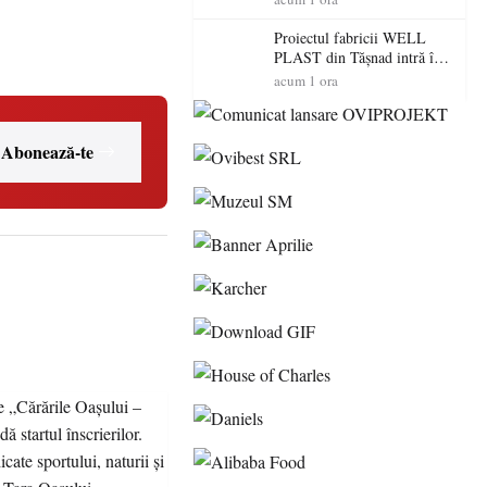
dedicate sportului, naturii și
comunității în Țara Oașului
Proiectul fabricii WELL
PLAST din Tășnad intră în
etapa de încadrare pentru
acum 1 ora
acordul de mediu
Abonează-te