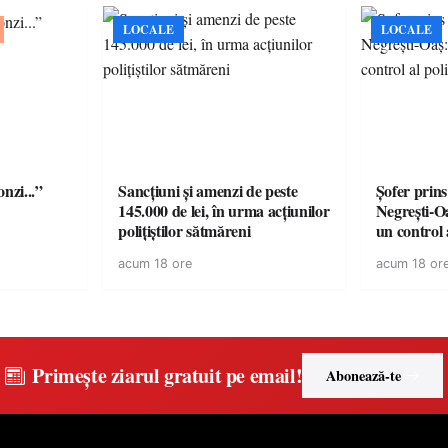
LOCALE
LOCALE
onzi...”
Sancțiuni și amenzi de peste
Șofer prins
145.000 de lei, în urma acțiunilor
Negrești-O
polițiștilor sătmăreni
un control a
acum 18 ore
acum 18 or
Primește ziarul gratuit pe email!
Abonează-te