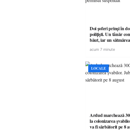
Doi șoferi prinși în d
polițiști. Un tânăr c
băut, iar un sătmărea
la volan cu permisul 
acum 7 minute
LOCALE
Ardud marchează 300
la colonizarea șvabilo
va fi sărbătorit pe 8 