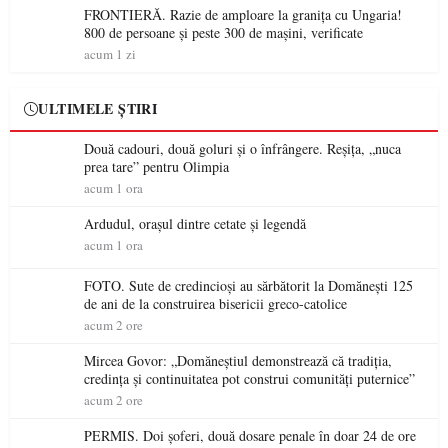
FRONTIERĂ. Razie de amploare la granița cu Ungaria!
800 de persoane și peste 300 de mașini, verificate
acum 1 zi
ULTIMELE ȘTIRI
Două cadouri, două goluri și o înfrângere. Reșița, „nuca
prea tare” pentru Olimpia
acum 1 ora
Ardudul, orașul dintre cetate și legendă
acum 1 ora
FOTO. Sute de credincioși au sărbătorit la Domănești 125
de ani de la construirea bisericii greco-catolice
acum 2 ore
Mircea Govor: „Domăneștiul demonstrează că tradiția,
credința și continuitatea pot construi comunități puternice”
acum 2 ore
PERMIS. Doi șoferi, două dosare penale în doar 24 de ore