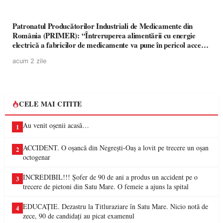
Patronatul Producătorilor Industriali de Medicamente din
România (PRIMER): “Întreruperea alimentării cu energie
electrică a fabricilor de medicamente va pune în pericol accesul
pacienților la medicamente esențiale
acum 2 zile
CELE MAI CITITE
Au venit oșenii acasă…
1
ACCIDENT. O oșancă din Negrești-Oaș a lovit pe trecere un oșan
2
octogenar
INCREDIBIL!!! Șofer de 90 de ani a produs un accident pe o
3
trecere de pietoni din Satu Mare. O femeie a ajuns la spital
EDUCAȚIE. Dezastru la Titluraziare în Satu Mare. Nicio notă de
4
zece, 90 de candidați au picat examenul