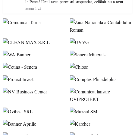
la Petea! Unul avea permisul suspendat, celălalt nu a avut
niciodată permis
acum 1 zi