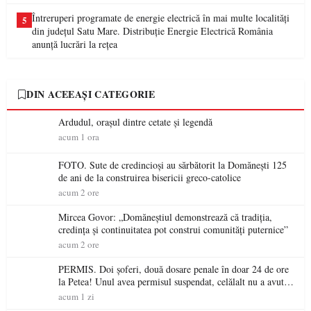
Întreruperi programate de energie electrică în mai multe localități
5
din județul Satu Mare. Distribuție Energie Electrică România
anunță lucrări la rețea
DIN ACEEAȘI CATEGORIE
Ardudul, orașul dintre cetate și legendă
acum 1 ora
FOTO. Sute de credincioși au sărbătorit la Domănești 125
de ani de la construirea bisericii greco-catolice
acum 2 ore
Mircea Govor: „Domăneștiul demonstrează că tradiția,
credința și continuitatea pot construi comunități puternice”
acum 2 ore
PERMIS. Doi șoferi, două dosare penale în doar 24 de ore
la Petea! Unul avea permisul suspendat, celălalt nu a avut
niciodată permis
acum 1 zi