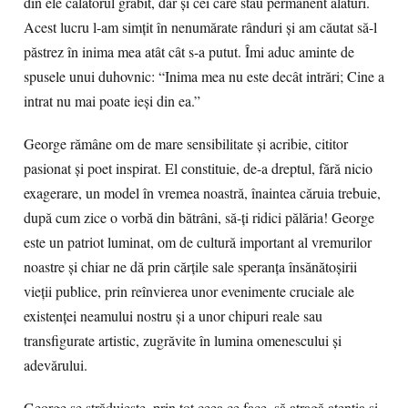
din ele călătorul grăbit, dar și cei care stau permanent alături.
Acest lucru l-am simțit în nenumărate rânduri și am căutat să-l
păstrez în inima mea atât cât s-a putut. Îmi aduc aminte de
spusele unui duhovnic: “Inima mea nu este decât intrări; Cine a
intrat nu mai poate ieși din ea.”
George rămâne om de mare sensibilitate și acribie, cititor
pasionat și poet inspirat. El constituie, de-a dreptul, fără nicio
exagerare, un model în vremea noastră, înaintea căruia trebuie,
după cum zice o vorbă din bătrâni, să-ți ridici pălăria! George
este un patriot luminat, om de cultură important al vremurilor
noastre și chiar ne dă prin cărțile sale speranța însănătoșirii
vieții publice, prin reînvierea unor evenimente cruciale ale
existenţei neamului nostru și a unor chipuri reale sau
transfigurate artistic, zugrăvite în lumina omenescului și
adevărului.