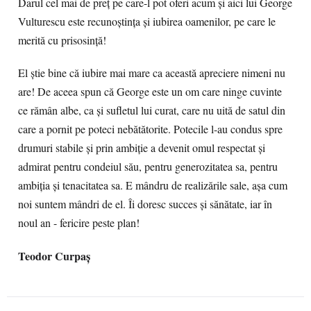
Darul cel mai de preț pe care-l pot oferi acum și aici lui George
Vulturescu este recunoștința și iubirea oamenilor, pe care le
merită cu prisosință!
El știe bine că iubire mai mare ca această apreciere nimeni nu
are! De aceea spun că George este un om care ninge cuvinte
ce rămân albe, ca și sufletul lui curat, care nu uită de satul din
care a pornit pe poteci nebătătorite. Potecile l-au condus spre
drumuri stabile și prin ambiție a devenit omul respectat și
admirat pentru condeiul său, pentru generozitatea sa, pentru
ambiția și tenacitatea sa. E mândru de realizările sale, așa cum
noi suntem mândri de el. Îi doresc succes și sănătate, iar în
noul an - fericire peste plan!
Teodor Curpaş