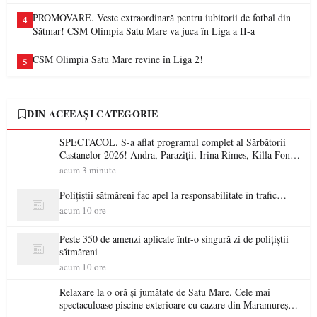
PROMOVARE. Veste extraordinară pentru iubitorii de fotbal din
4
Sătmar! CSM Olimpia Satu Mare va juca în Liga a II-a
CSM Olimpia Satu Mare revine în Liga 2!
5
DIN ACEEAȘI CATEGORIE
SPECTACOL. S-a aflat programul complet al Sărbătorii
Castanelor 2026! Andra, Paraziții, Irina Rimes, Killa Fonic,
Zdob și Zdub și Fuego vin la Baia Mare
acum 3 minute
Polițiștii sătmăreni fac apel la responsabilitate în trafic…
acum 10 ore
Peste 350 de amenzi aplicate într-o singură zi de polițiștii
sătmăreni
acum 10 ore
Relaxare la o oră și jumătate de Satu Mare. Cele mai
spectaculoase piscine exterioare cu cazare din Maramureș,