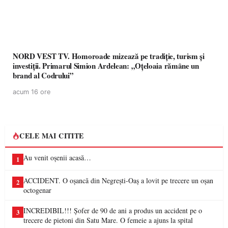
NORD VEST TV. Homoroade mizează pe tradiție, turism și
investiții. Primarul Simion Ardelean: „Oțeloaia rămâne un
brand al Codrului”
acum 16 ore
CELE MAI CITITE
Au venit oșenii acasă…
1
ACCIDENT. O oșancă din Negrești-Oaș a lovit pe trecere un oșan
2
octogenar
INCREDIBIL!!! Șofer de 90 de ani a produs un accident pe o
3
trecere de pietoni din Satu Mare. O femeie a ajuns la spital