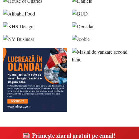
Primește ziarul gratuit pe email!