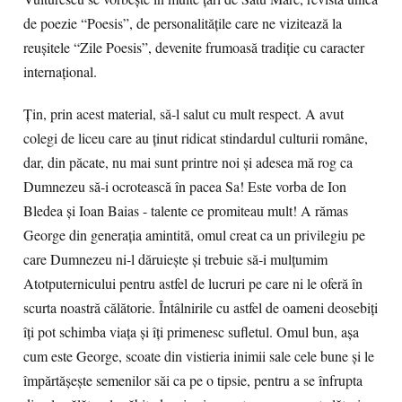
de poezie “Poesis”, de personalitățile care ne vizitează la
reușitele “Zile Poesis”, devenite frumoasă tradiție cu caracter
internațional.
Țin, prin acest material, să-l salut cu mult respect. A avut
colegi de liceu care au ținut ridicat stindardul culturii române,
dar, din păcate, nu mai sunt printre noi și adesea mă rog ca
Dumnezeu să-i ocrotească în pacea Sa! Este vorba de Ion
Bledea și Ioan Baias - talente ce promiteau mult! A rămas
George din generația amintită, omul creat ca un privilegiu pe
care Dumnezeu ni-l dăruiește și trebuie să-i mulțumim
Atotputernicului pentru astfel de lucruri pe care ni le oferă în
scurta noastră călătorie. Întâlnirile cu astfel de oameni deosebiți
îți pot schimba viața și îți primenesc sufletul. Omul bun, așa
cum este George, scoate din vistieria inimii sale cele bune și le
împărtășește semenilor săi ca pe o tipsie, pentru a se înfrupta