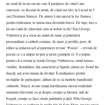
au venit de la un om pe care îl prețuiesc de când l-am
cunoscut, cu decenii în urmă, de când era elev la Liceul nr.3
(azi Doamna Stanca). De atunci l-am așezat la loc frumos,
pentru totdeauna, în inima mea devenită firavă. De fapt, nici a
lui nu-i atât de zdravănă cum ar trebui să fie! Dar George
Vulturescu și-a creat un statut de mare și puternică
personalitate a culturii române, de mare și prolific poet, de
editor și redactor-șef al puternicei reviste “Poesis” – revistă de
poezie ce s-a impus în țară și peste granițele ei. S-a impus
pentru că a existat și există George Vulturescu, omul tenace,
vrednic, fremătător, din caracterul și faptele căruia eu, fostul lui
dascăl, am avut numai de învățat. Îi mulțumesc pentru
invitațiile de participare, alături de el, la multele manifestări
culturale. Sincer, m-am simțit întotdeauna onorat realizând
emisiuni televizate cu și despre creația sa literară, atât de
bogată, creație ce face cinste județului și țării. Prin George
Vulturescu se vorbește în multe țări de Satu Mare, revista unică