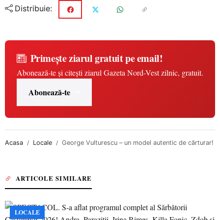
Distribuie:
Primește ziarul gratuit pe email!
Abonează-te și citești ziarul Gazeta Nord-Vest zilnic, gratuit.
Abonează-te
Acasa
Locale
George Vulturescu – un model autentic de cărturar!
ARTICOLE SIMILARE
LOCALE