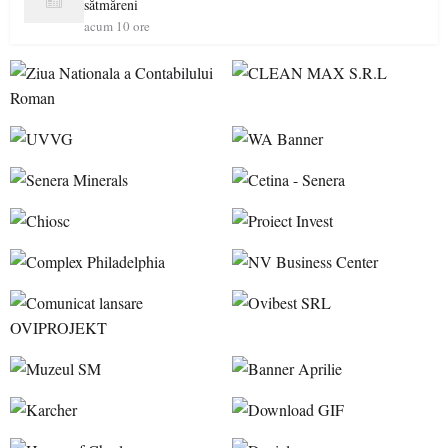
sătmăreni
acum 10 ore