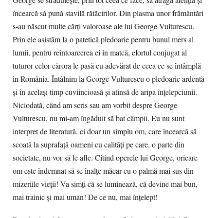
George se străduiește, prin tot ceea ce face, să atragă atenția și
încearcă să pună stavilă rătăcirilor. Din plasma unor frământări
s-au născut multe cărți valoroase ale lui George Vulturescu.
Prin ele asistăm la o patetică pledoarie pentru bunul mers al
lumii, pentru reîntoarcerea ei în matcă, efortul conjugat al
tuturor celor cărora le pasă cu adevărat de ceea ce se întâmplă
în România. Întâlnim la George Vulturescu o pledoarie ardentă
și în același timp cuviincioasă și atinsă de aripa înțelepciunii.
Niciodată, când am scris sau am vorbit despre George
Vulturescu, nu mi-am îngăduit să bat câmpii. Eu nu sunt
interpret de literatură, ci doar un simplu om, care încearcă să
scoată la suprafață oameni cu calități pe care, o parte din
societate, nu vor să le afle. Citind operele lui George, oricare
om este îndemnat să se înalțe măcar cu o palmă mai sus din
mizeriile vieții! Va simți că se luminează, că devine mai bun,
mai trainic și mai uman! De ce nu, mai înțelept!