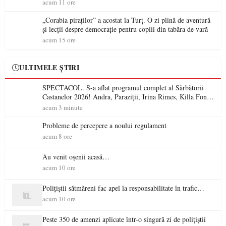
ideale pentru o escapadă de vară
acum 11 ore
„Corabia piraților” a acostat la Turț. O zi plină de aventură
și lecții despre democrație pentru copiii din tabăra de vară
acum 15 ore
ULTIMELE ȘTIRI
SPECTACOL. S-a aflat programul complet al Sărbătorii
Castanelor 2026! Andra, Paraziții, Irina Rimes, Killa Fonic,
Zdob și Zdub și Fuego vin la Baia Mare
acum 3 minute
Probleme de percepere a noului regulament
acum 8 ore
Au venit oșenii acasă…
acum 10 ore
Polițiștii sătmăreni fac apel la responsabilitate în trafic…
acum 10 ore
Peste 350 de amenzi aplicate într-o singură zi de polițiștii