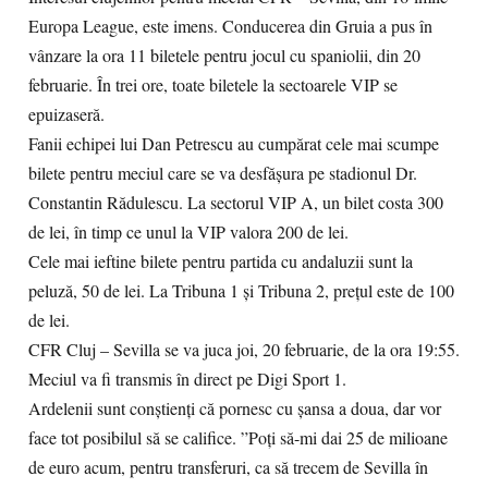
Europa League, este imens. Conducerea din Gruia a pus în
vânzare la ora 11 biletele pentru jocul cu spaniolii, din 20
februarie. În trei ore, toate biletele la sectoarele VIP se
epuizaseră.
Fanii echipei lui Dan Petrescu au cumpărat cele mai scumpe
bilete pentru meciul care se va desfășura pe stadionul Dr.
Constantin Rădulescu. La sectorul VIP A, un bilet costa 300
de lei, în timp ce unul la VIP valora 200 de lei.
Cele mai ieftine bilete pentru partida cu andaluzii sunt la
peluză, 50 de lei. La Tribuna 1 și Tribuna 2, prețul este de 100
de lei.
CFR Cluj – Sevilla se va juca joi, 20 februarie, de la ora 19:55.
Meciul va fi transmis în direct pe Digi Sport 1.
Ardelenii sunt conștienți că pornesc cu șansa a doua, dar vor
face tot posibilul să se califice. ”Poți să-mi dai 25 de milioane
de euro acum, pentru transferuri, ca să trecem de Sevilla în