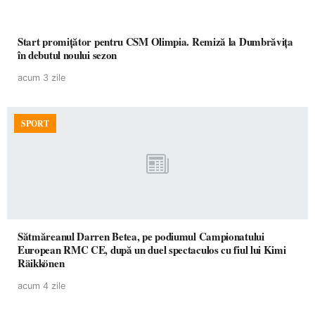
Start promițător pentru CSM Olimpia. Remiză la Dumbrăvița
în debutul noului sezon
acum 3 zile
SPORT
Sătmăreanul Darren Betea, pe podiumul Campionatului
European RMC CE, după un duel spectaculos cu fiul lui Kimi
Räikkönen
acum 4 zile