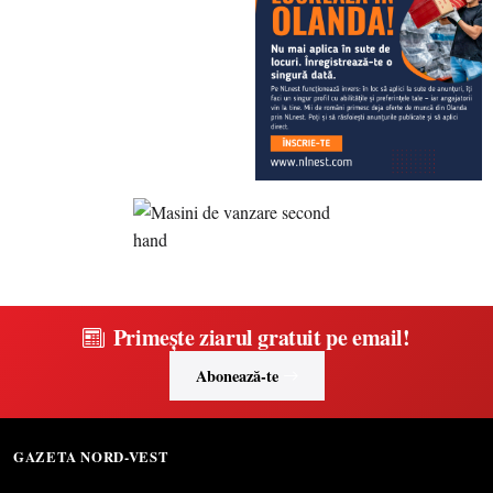
Primește ziarul gratuit pe email!
Abonează-te
GAZETA NORD-VEST