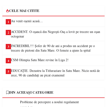
CELE MAI CITITE
Au venit oșenii acasă…
1
ACCIDENT. O oșancă din Negrești-Oaș a lovit pe trecere un oșan
2
octogenar
INCREDIBIL!!! Șofer de 90 de ani a produs un accident pe o
3
trecere de pietoni din Satu Mare. O femeie a ajuns la spital
CSM Olimpia Satu Mare revine în Liga 2!
4
EDUCAȚIE. Dezastru la Titluraziare în Satu Mare. Nicio notă de
5
zece, 90 de candidați au picat examenul
DIN ACEEAȘI CATEGORIE
Probleme de percepere a noului regulament