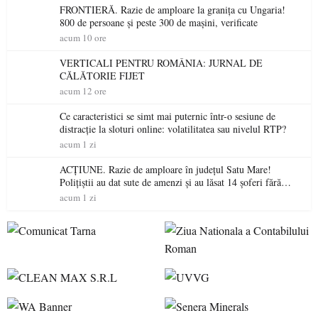
FRONTIERĂ. Razie de amploare la granița cu Ungaria!
800 de persoane și peste 300 de mașini, verificate
acum 10 ore
VERTICALI PENTRU ROMÂNIA: JURNAL DE
CĂLĂTORIE FIJET
acum 12 ore
Ce caracteristici se simt mai puternic într-o sesiune de
distracție la sloturi online: volatilitatea sau nivelul RTP?
acum 1 zi
ACȚIUNE. Razie de amploare în județul Satu Mare!
Polițiștii au dat sute de amenzi și au lăsat 14 șoferi fără
permis într-o singură zi
acum 1 zi