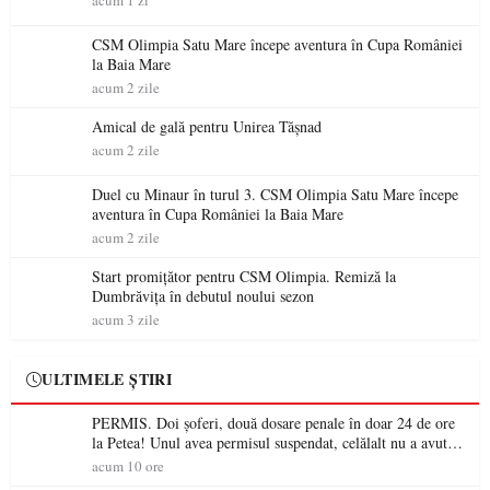
acum 1 zi
CSM Olimpia Satu Mare începe aventura în Cupa României
la Baia Mare
acum 2 zile
Amical de gală pentru Unirea Tășnad
acum 2 zile
Duel cu Minaur în turul 3. CSM Olimpia Satu Mare începe
aventura în Cupa României la Baia Mare
acum 2 zile
Start promițător pentru CSM Olimpia. Remiză la
Dumbrăvița în debutul noului sezon
acum 3 zile
ULTIMELE ȘTIRI
PERMIS. Doi șoferi, două dosare penale în doar 24 de ore
la Petea! Unul avea permisul suspendat, celălalt nu a avut
niciodată permis
acum 10 ore