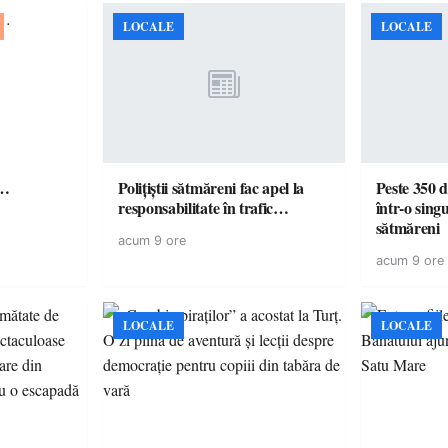
LOCALE
LOCALE
ă…
Polițiștii sătmăreni fac apel la
Peste 350 d
responsabilitate în trafic…
într-o singu
sătmăreni
acum 9 ore
acum 9 ore
LOCALE
LOCALE