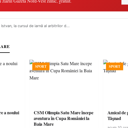
i ziarul Gazeta Nord-Vest zilnic, gratuit.
Istvan, la cursul de iarnă al arbitrilor d...
LARE
SPORT
SPORT
e a noului
CSM Olimpia Satu Mare începe
Amical de 
aventura în Cupa României la
Tășnad
Baia Mare
acum 10 or