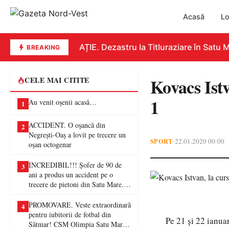
Acasă
Lo
EDUCAȚIE. Dezastru la Titluraziare în Satu Ma
BREAKING
Kovacs Istv
CELE MAI CITITE
1
Au venit oșenii acasă…
1
ACCIDENT. O oșancă din
2
Negrești-Oaș a lovit pe trecere un
SPORT
22.01.2020 00:00
•
oșan octogenar
INCREDIBIL!!! Șofer de 90 de
3
ani a produs un accident pe o
trecere de pietoni din Satu Mare. O
femeie a ajuns la spital
PROMOVARE. Veste extraordinară
4
pentru iubitorii de fotbal din
Pe 21 și 22 ianuar
Sătmar! CSM Olimpia Satu Mare