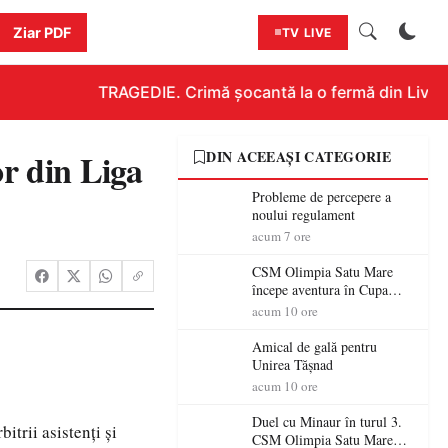
Ziar PDF
TV LIVE
TRAGEDIE. Crimă șocantă la o fermă din Livada!!
or din Liga
DIN ACEEAȘI CATEGORIE
Probleme de percepere a
noului regulament
acum 7 ore
CSM Olimpia Satu Mare
începe aventura în Cupa
României la Baia Mare
acum 10 ore
Amical de gală pentru
Unirea Tășnad
acum 10 ore
Duel cu Minaur în turul 3.
itrii asistenți și
CSM Olimpia Satu Mare