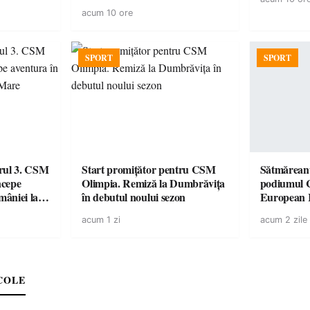
acum 10 ore
SPORT
SPORT
urul 3. CSM
Start promițător pentru CSM
Sătmăreanu
ncepe
Olimpia. Remiză la Dumbrăvița
podiumul 
âniei la
în debutul noului sezon
European
duel specta
acum 1 zi
acum 2 zile
Räikkönen
COLE