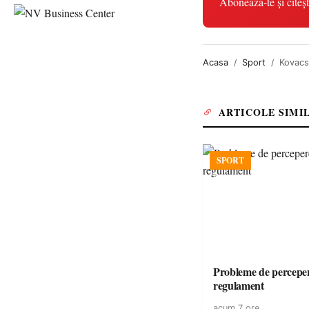
Abonează-te și citeșt
Acasa
Sport
Kovacs 
ARTICOLE SIMI
SPORT
Probleme de perceper
regulament
acum 7 ore