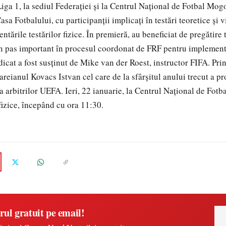
Liga 1, la sediul Federației și la Centrul Național de Fotbal Mog
asa Fotbalului, cu participanții implicați în testări teoretice și
entările testărilor fizice. În premieră, au beneficiat de pregătire
un pas important în procesul coordonat de FRF pentru implement
icat a fost susținut de Mike van der Roest, instructor FIFA. Prin
 careianul Kovacs Istvan cel care de la sfârșitul anului trecut a p
 a arbitrilor UEFA. Ieri, 22 ianuarie, la Centrul Național de Fot
 fizice, începând cu ora 11:30.
rul gratuit pe email!