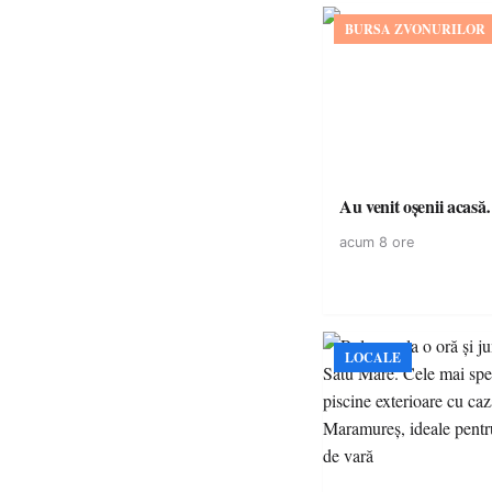
BURSA ZVONURILOR
Au venit oșenii acas
acum 8 ore
LOCALE