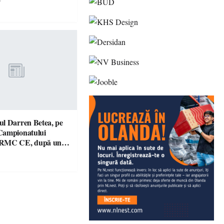
l Darren Betea, pe
Campionatului
 RMC CE, după un
culos cu fiul lui Kimi