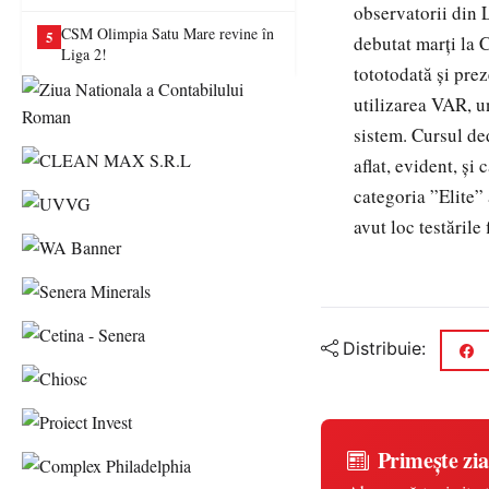
va juca în Liga a II-a
observatorii din 
CSM Olimpia Satu Mare revine în
5
debutat marți la C
Liga 2!
tototodată și prez
utilizarea VAR, 
sistem. Cursul ded
aflat, evident, și
categoria ”Elite”
avut loc testările
Distribuie:
Primește zia