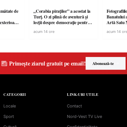
jumătate de
„Corabia piraților” a acostat la
Fotografiil
Turț. O zi plină de aventură și
Banatului 
 exterioare
lecții despre democrație pentru
Artă Satu
 ideale
copiii din tabăra de vară
acum 14 ore
acum 14 or
 vară
Primește ziarul gratuit pe email!
Abonează-te
CATEGORII
LINK-URI UTILE
Locale
Contact
Sport
Nord-Vest TV Live
Cultură
Confidentialitate