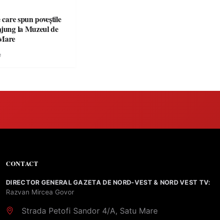
e care spun poveștile
ajung la Muzeul de
 Mare
e
CONTACT
DIRECTOR GENERAL GAZETA DE NORD-VEST & NORD VEST TV:
Razvan Mircea Govor
Strada Petofi Sandor 4/A, Satu Mare