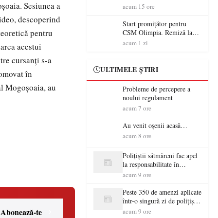
oșoaia. Sesiunea a
începe aventura în Cupa
acum 15 ore
României la Baia Mare
 video, descoperind
Start promițător pentru
 teoretică pentru
CSM Olimpia. Remiză la
Dumbrăvița în debutul
acum 1 zi
area acestui
noului sezon
tre cursanți s-a
ULTIMELE ȘTIRI
romovat în
bal Mogoșoaia, au
Probleme de percepere a
noului regulament
acum 7 ore
Au venit oșenii acasă…
acum 8 ore
Polițiștii sătmăreni fac apel
la responsabilitate în
trafic…
acum 9 ore
Peste 350 de amenzi aplicate
într-o singură zi de polițiștii
sătmăreni
Abonează-te
acum 9 ore