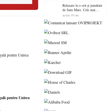
Relaxare la o oră și jumătate
de Satu Mare. Cele mai
spectaculoase piscine
acum 10 ore
exterioare cu cazare din
Maramureș, ideale pentru o
escapadă de vară
gală pentru Unirea
e