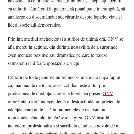
nevăzută” a celor care se cred „infailibili”, „ nepătaţi” pentru
ca cititorii, sătmărenii în general, să poată pune în cumpănă, să
analizeze cu discernământ adevărurile despre faptele, viaţa şi
liderii societăţii democratice.
Prin intermediul anchetelor şi a ştirilor de ultimă oră,
GNV
se
află mereu în acţiune, din dorinţa nestăvilită de a surprinde
evenimentele pozitive sau dramatice pe care le trăiesc
sătmărenii în diferite ipostaze ale vieţii.
Cititorii de toate genurile nu trebuie să uite nicio clipă faptul
că, mai înainte de toate, acest cotidian este al lor prin
profesiunea de credinţă, care este libertatea presei.
GNV
reprezintă o forţă independentă indestructibilă, un prieten de
nădejde, care nu te lasă în momentele de restrişte, în
momentele când alţii te părăsesc la greu.
GNV
insuflă
încredere, profesionalism şi sacrificiu când este nevoie de a
scrie şi a publica adevăruri, indiferent de ameninţări. “ Am fost,