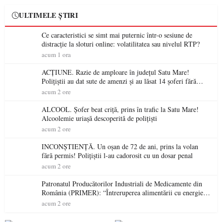
ULTIMELE ȘTIRI
Ce caracteristici se simt mai puternic într-o sesiune de
distracție la sloturi online: volatilitatea sau nivelul RTP?
acum 1 ora
ACȚIUNE. Razie de amploare în județul Satu Mare!
Polițiștii au dat sute de amenzi și au lăsat 14 șoferi fără
permis într-o singură zi
acum 2 ore
ALCOOL. Șofer beat criță, prins în trafic la Satu Mare!
Alcoolemie uriașă descoperită de polițiști
acum 2 ore
INCONȘTIENȚĂ. Un oșan de 72 de ani, prins la volan
fără permis! Polițiștii l-au cadorosit cu un dosar penal
acum 2 ore
Patronatul Producătorilor Industriali de Medicamente din
România (PRIMER): “Întreruperea alimentării cu energie
electrică a fabricilor de medicamente va pune în pericol
acum 2 ore
accesul pacienților la medicamente esențiale