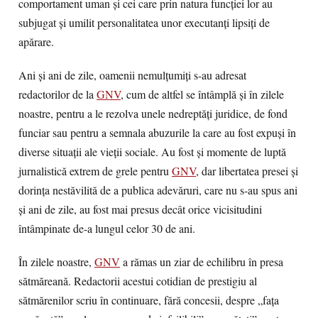
comportament uman şi cei care prin natura funcţiei lor au
subjugat şi umilit personalitatea unor executanţi lipsiţi de
apărare.
Ani şi ani de zile, oamenii nemulţumiţi s-au adresat
redactorilor de la
GNV
, cum de altfel se întâmplă şi în zilele
noastre, pentru a le rezolva unele nedreptăţi juridice, de fond
funciar sau pentru a semnala abuzurile la care au fost expuşi în
diverse situaţii ale vieţii sociale. Au fost şi momente de luptă
jurnalistică extrem de grele pentru
GNV
, dar libertatea presei şi
dorinţa nestăvilită de a publica adevăruri, care nu s-au spus ani
şi ani de zile, au fost mai presus decât orice vicisitudini
întâmpinate de-a lungul celor 30 de ani.
În zilele noastre,
GNV
a rămas un ziar de echilibru în presa
sătmăreană. Redactorii acestui cotidian de prestigiu al
sătmărenilor scriu în continuare, fără concesii, despre „faţa