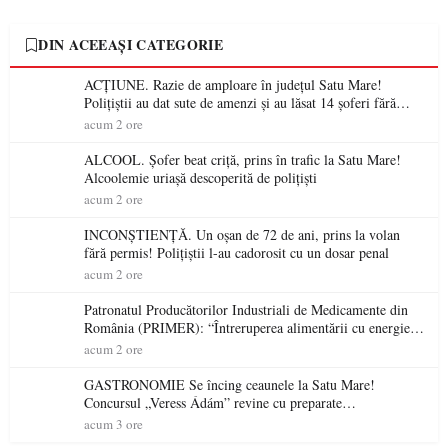
DIN ACEEAȘI CATEGORIE
ACȚIUNE. Razie de amploare în județul Satu Mare!
Polițiștii au dat sute de amenzi și au lăsat 14 șoferi fără
permis într-o singură zi
acum 2 ore
ALCOOL. Șofer beat criță, prins în trafic la Satu Mare!
Alcoolemie uriașă descoperită de polițiști
acum 2 ore
INCONȘTIENȚĂ. Un oșan de 72 de ani, prins la volan
fără permis! Polițiștii l-au cadorosit cu un dosar penal
acum 2 ore
Patronatul Producătorilor Industriali de Medicamente din
România (PRIMER): “Întreruperea alimentării cu energie
electrică a fabricilor de medicamente va pune în pericol
acum 2 ore
accesul pacienților la medicamente esențiale
GASTRONOMIE Se încing ceaunele la Satu Mare!
Concursul „Veress Ádám” revine cu preparate
spectaculoase, premii și un jurat de renume
acum 3 ore