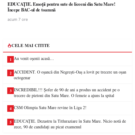
EDUCAȚIE. Emoții pentru sute de liceeni din Satu Mare!
Începe BAC-ul de toamnă
acum 7 ore
CELE MAI CITITE
Au venit oșenii acasă…
1
ACCIDENT. O oșancă din Negrești-Oaș a lovit pe trecere un oșan
2
octogenar
INCREDIBIL!!! Șofer de 90 de ani a produs un accident pe o
3
trecere de pietoni din Satu Mare. O femeie a ajuns la spital
CSM Olimpia Satu Mare revine în Liga 2!
4
EDUCAȚIE. Dezastru la Titluraziare în Satu Mare. Nicio notă de
5
zece, 90 de candidați au picat examenul