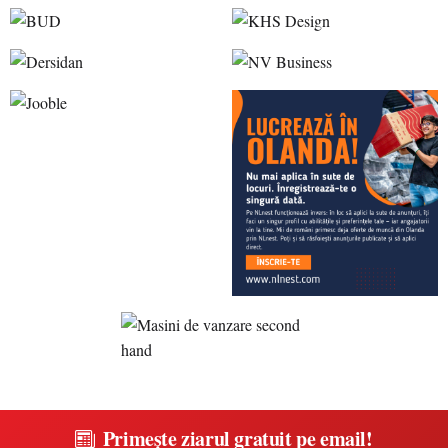
Primește ziarul gratuit pe email!