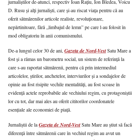
jurnaliştilor de-atunci, respectiv Ioan Raţiu, Ion Bledea, Voicu
D. Rusu şi alţi jurnalişti, care şi-au riscat viaţa pentru că au
oferit sătmărenilor articole realiste, revoluţionare,
nepărtinitoare, fără „limbajul de lemn” pe care l-au folosit în
mod obligatoriu în anii comunismului.
De-a lungul celor 30 de ani,
Gazeta de Nord-Vest
Satu Mare a
fost şi a rămas un barometru social, un sistem de referinţă la
care s-au raportat sătmărenii, pentru că prin intermediul
articolelor, ştirilor, anchetelor, interviurilor şi a sondajelor de
opinie au fost risipite vechile mentalităţi, au fost scoase în
evidenţă actele reprobabile ale vechiului regim, cu protagoniştii
lor cu tot, dar mai ales au oferit cititorilor coordonatele
esenţiale ale economiei de piaţă.
Jurnaliştii de la
Gazeta de Nord-Vest
Satu Mare au ştiut să facă
diferenţă între sătmărenii care în vechiul regim au avut un