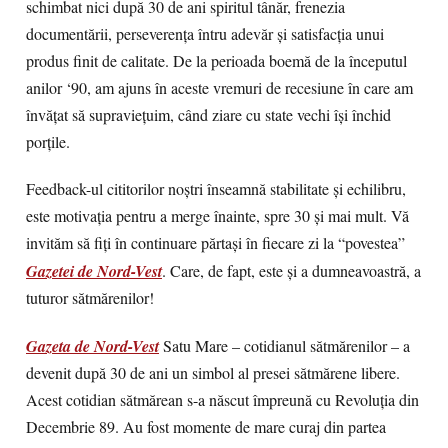
schimbat nici după 30 de ani spiritul tânăr, frenezia
documentării, perseverenţa întru adevăr şi satisfacţia unui
produs finit de calitate. De la perioada boemă de la începutul
anilor ‘90, am ajuns în aceste vremuri de recesiune în care am
învăţat să supravieţuim, când ziare cu state vechi îşi închid
porţile.
Feedback-ul cititorilor noştri înseamnă stabilitate şi echilibru,
este motivaţia pentru a merge înainte, spre 30 şi mai mult. Vă
invităm să fiţi în continuare părtaşi în fiecare zi la “povestea”
Gazetei de Nord-Vest
. Care, de fapt, este şi a dumneavoastră, a
tuturor sătmărenilor!
Gazeta de Nord-Vest
Satu Mare – cotidianul sătmărenilor – a
devenit după 30 de ani un simbol al presei sătmărene libere.
Acest cotidian sătmărean s-a născut împreună cu Revoluţia din
Decembrie 89. Au fost momente de mare curaj din partea