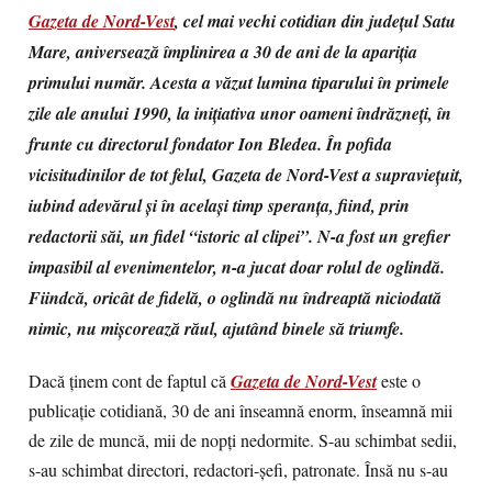
Gazeta de Nord-Vest
, cel mai vechi cotidian din judeţul Satu
Mare, aniversează împlinirea a 30 de ani de la apariţia
primului număr. Acesta a văzut lumina tiparului în primele
zile ale anului 1990, la iniţiativa unor oameni îndrăzneţi, în
frunte cu directorul fondator Ion Bledea. În pofida
vicisitudinilor de tot felul, Gazeta de Nord-Vest a supravieţuit,
iubind adevărul şi în acelaşi timp speranţa, fiind, prin
redactorii săi, un fidel “istoric al clipei”. N-a fost un grefier
impasibil al evenimentelor, n-a jucat doar rolul de oglindă.
Fiindcă, oricât de fidelă, o oglindă nu îndreaptă niciodată
nimic, nu mişcorează răul, ajutând binele să triumfe.
Dacă ținem cont de faptul că
Gazeta de Nord-Vest
este o
publicaţie cotidiană, 30 de ani înseamnă enorm, înseamnă mii
de zile de muncă, mii de nopți nedormite. S-au schimbat sedii,
s-au schimbat directori, redactori-şefi, patronate. Însă nu s-au