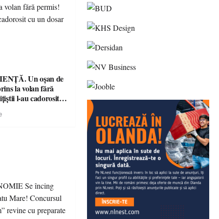
ENȚĂ. Un oșan de
prins la volan fără
țiștii l-au cadorosit
r penal
e