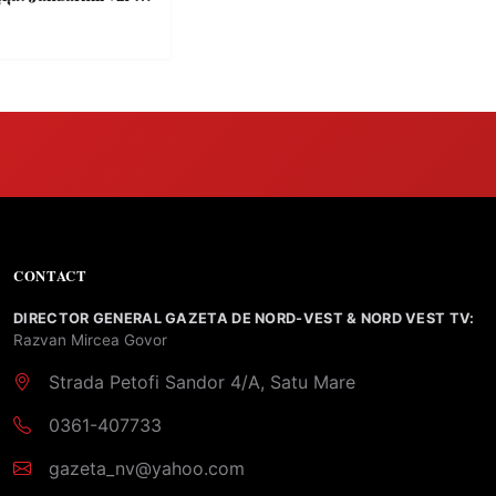
e clare pentru
CONTACT
DIRECTOR GENERAL GAZETA DE NORD-VEST & NORD VEST TV:
Razvan Mircea Govor
Strada Petofi Sandor 4/A, Satu Mare
0361-407733
gazeta_nv@yahoo.com