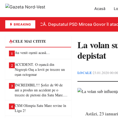
Acasă
Lo
REPLICĂ. Deputatul PSD Mircea Govor îl atacă du
BREAKING
La volan sub
CELE MAI CITITE
depistat
Au venit oșenii acasă…
1
ACCIDENT. O oșancă din
2
Negrești-Oaș a lovit pe trecere un
LOCALE
23.01.2020 00:0
•
oșan octogenar
INCREDIBIL!!! Șofer de 90 de
3
ani a produs un accident pe o
trecere de pietoni din Satu Mare. O
femeie a ajuns la spital
CSM Olimpia Satu Mare revine în
4
Liga 2!
Astăzi, 23 ianuari