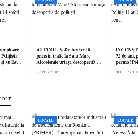
amploare
ALCOOL. Șofer beat criță,
INCONȘTI
olițiștii
prins în trafic la Satu Mare!
72 de ani, 
și au lăsat
Alcoolemie uriașă descoperită de
permis! Poli
într-o
polițiști
cu un dosa
acum 22 ore
acum 22 or
COLE
LOCALE
LOCALE