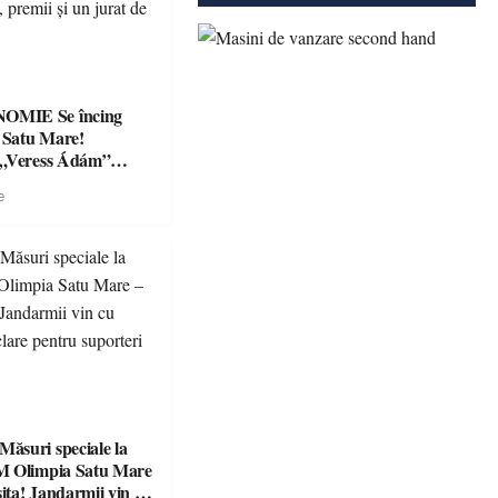
Se încing
a Satu Mare!
 „Veress Ádám”
preparate
e
se, premii și un jurat
suri speciale la
M Olimpia Satu Mare
ța! Jandarmii vin cu