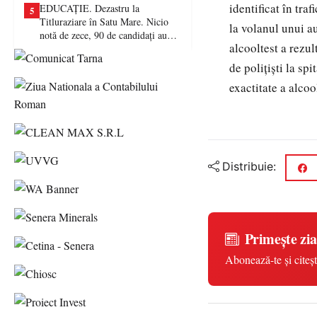
identificat în tra
EDUCAȚIE. Dezastru la
5
Titluraziare în Satu Mare. Nicio
la volanul unui au
notă de zece, 90 de candidați au
alcooltest a rezul
picat examenul
de polițiști la sp
exactitate a alco
Distribuie:
Primește zia
Abonează-te și citeșt