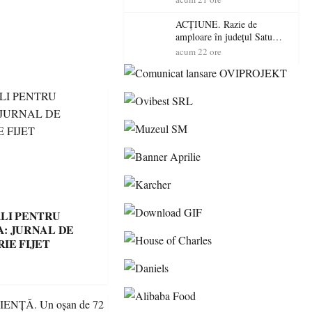
volatilitatea sau nivelul
RTP?
ACȚIUNE. Razie de
amploare în județul Satu
Mare! Polițiștii au dat sute
acum 22 ore
de amenzi și au lăsat 14
șoferi fără permis într-o
singură zi
LI PENTRU
: JURNAL DE
IE FIJET