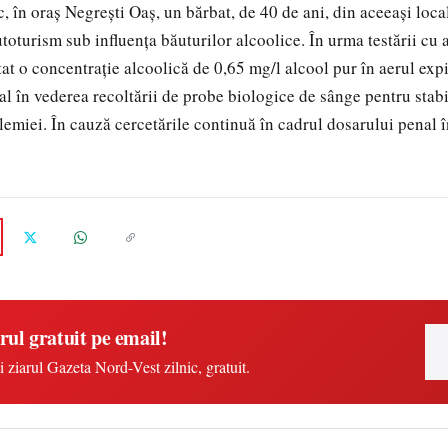
fic, în oraș Negrești Oaș, un bărbat, de 40 de ani, din aceeași local
toturism sub influența băuturilor alcoolice. În urma testării cu 
tat o concentrație alcoolică de 0,65 mg/l alcool pur în aerul expi
ital în vederea recoltării de probe biologice de sânge pentru stab
olemiei. În cauză cercetările continuă în cadrul dosarului penal 
rul gratuit pe email!
i ziarul Gazeta Nord-Vest zilnic, gratuit.