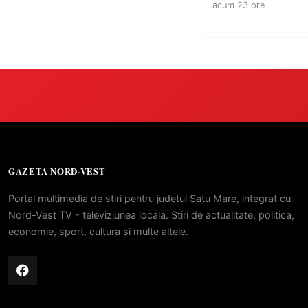
acum 23 ore
GAZETA NORD-VEST
Portal multimedia de stiri pentru judetul Satu Mare, integrat cu
Nord-Vest TV - televiziunea locala. Stiri de actualitate, politica,
economie, sport, cultura si multe altele.