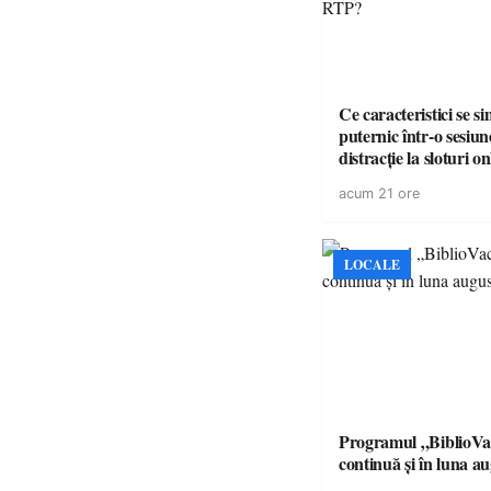
Ce caracteristici se s
puternic într-o sesiun
distracție la sloturi on
volatilitatea sau nive
acum 21 ore
LOCALE
Programul „BiblioVa
continuă și în luna a