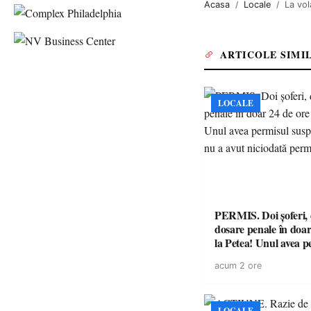
Acasa
Locale
La vola
ARTICOLE SIMI
LOCALE
PERMIS. Doi șoferi,
dosare penale în doar
la Petea! Unul avea p
suspendat, celălalt nu
acum 2 ore
niciodată permis
LOCALE