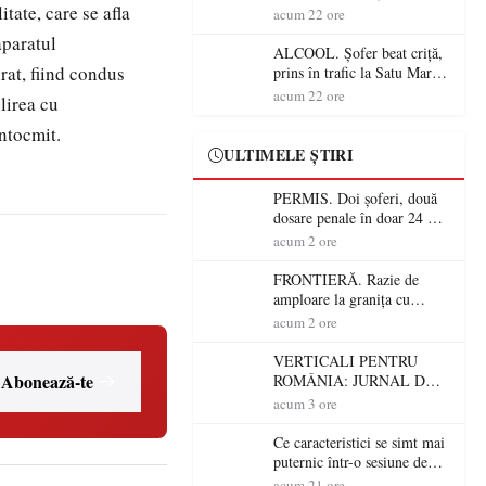
itate, care se afla
Mare! Polițiștii au dat sute
acum 22 ore
de amenzi și au lăsat 14
aparatul
șoferi fără permis într-o
ALCOOL. Șofer beat criță,
singură zi
rat, fiind condus
prins în trafic la Satu Mare!
Alcoolemie uriașă
acum 22 ore
ilirea cu
descoperită de polițiști
întocmit.
ULTIMELE ȘTIRI
PERMIS. Doi șoferi, două
dosare penale în doar 24 de
ore la Petea! Unul avea
acum 2 ore
permisul suspendat, celălalt
nu a avut niciodată permis
FRONTIERĂ. Razie de
amploare la granița cu
Ungaria! 800 de persoane și
acum 2 ore
peste 300 de mașini,
verificate
VERTICALI PENTRU
Abonează-te
ROMÂNIA: JURNAL DE
CĂLĂTORIE FIJET
acum 3 ore
Ce caracteristici se simt mai
puternic într-o sesiune de
distracție la sloturi online:
acum 21 ore