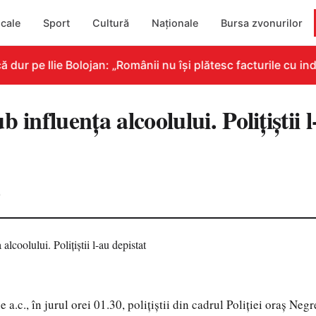
cale
Sport
Cultură
Naționale
Bursa zvonurilor
r pe Ilie Bolojan: „Românii nu își plătesc facturile cu indi
 influența alcoolului. Polițiștii 
0
e a.c., în jurul orei 01.30, polițiștii din cadrul Poliției oraș Negr