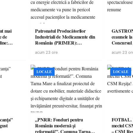
imt mai
Patronatul Producătorilor
GASTRONOMIE 
e de
Industriali de Medicamente din
ceaunele l
line:
România (PRIMER):
Concursul
lul RTP?
“Întreruperea alimentării cu
revine cu 
acum 23 ore
acum 23 or
energie electrică a fabricilor de
spectaculoa
medicamente va pune în pericol
de renume
accesul pacienților la
medicamente esențiale
LOCALE
LOCALE
canța”
„PNRR: Fonduri pentru
FOTBAL. Mă
ugust
România modernă și
meciul CS
reformată!”. Comuna Tarna
– CSM Reși