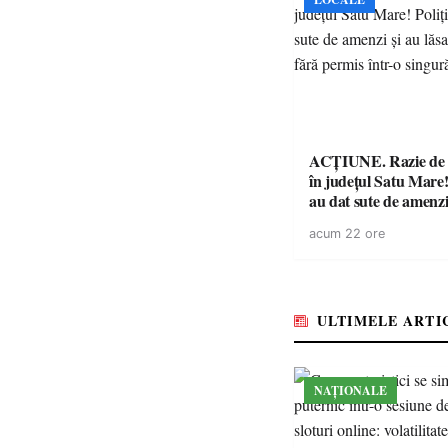
ACȚIUNE. Razie de 
în județul Satu Mare! P
au dat sute de amenzi 
14 șoferi fără permis 
acum 22 ore
singură zi
ULTIMELE ARTI
NAȚIONALE