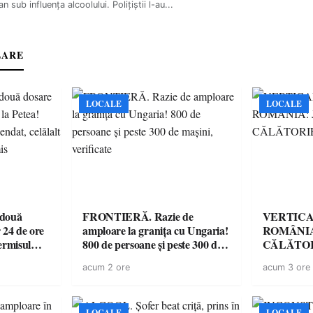
n sub influența alcoolului. Polițiștii l-au...
LARE
LOCALE
LOCALE
 două
FRONTIERĂ. Razie de
VERTICA
 24 de ore
amploare la granița cu Ungaria!
ROMÂNIA
ermisul
800 de persoane și peste 300 de
CĂLĂTOR
 a avut
mașini, verificate
acum 2 ore
acum 3 ore
LOCALE
LOCALE