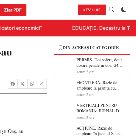
Ziar PDF
TV LIVE
catori economici”
EDUCAȚIE. Dezastru la Titlur
l-au
DIN ACEEAȘI CATEGORIE
PERMIS. Doi șoferi, două
dosare penale în doar 24 de
ore la Petea! Unul avea
acum 2 ore
permisul suspendat, celălalt
nu a avut niciodată permis
FRONTIERĂ. Razie de
amploare la granița cu
Ungaria! 800 de persoane și
acum 2 ore
peste 300 de mașini,
verificate
VERTICALI PENTRU
ROMÂNIA: JURNAL DE
CĂLĂTORIE FIJET
acum 3 ore
ACȚIUNE. Razie de
ești Oaș, au
amploare în județul Satu