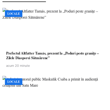
LOCALE
Prefectul Altfatter Tamás, prezent la „Poduri peste granițe –
Zilele Diasporei Sătmărene”
acum 20 minute
LOCALE