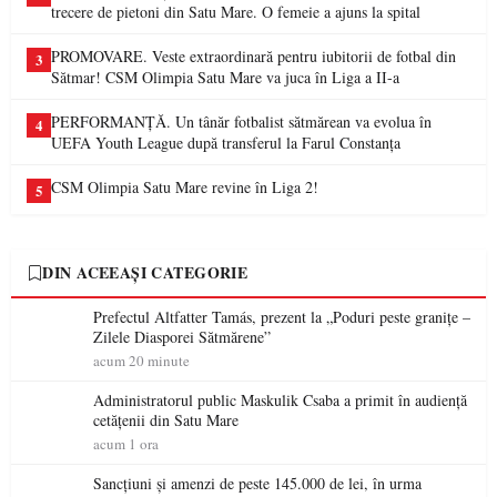
trecere de pietoni din Satu Mare. O femeie a ajuns la spital
PROMOVARE. Veste extraordinară pentru iubitorii de fotbal din
3
Sătmar! CSM Olimpia Satu Mare va juca în Liga a II-a
PERFORMANȚĂ. Un tânăr fotbalist sătmărean va evolua în
4
UEFA Youth League după transferul la Farul Constanța
CSM Olimpia Satu Mare revine în Liga 2!
5
DIN ACEEAȘI CATEGORIE
Prefectul Altfatter Tamás, prezent la „Poduri peste granițe –
Zilele Diasporei Sătmărene”
acum 20 minute
Administratorul public Maskulik Csaba a primit în audiență
cetățenii din Satu Mare
acum 1 ora
Sancțiuni și amenzi de peste 145.000 de lei, în urma