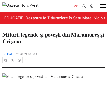
EDUCAȚIE. Dezastru la Titluraziare în Satu Mare. Nicio n
Mituri, legende şi poveşti din Maramureş şi
Crişana
LOCALE
20.01.2020 00:00
•