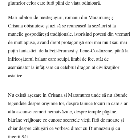
glumelor celor care fură plini de viaţa odinioară.
Mari iubitori de mesteşuguri, românii din Maramureş şi
Crişana obişnuiesc şi azi să se reunească la şezători şi la
muncile gospodăreşti tradiţionale, istorisind poveşti din vremuri
de mult apuse, având drept protagonişti eroi mai mult sau mai
puţin fantastici, de la Feţi-Frumoşi şi Ilene-Cosânzene, până la
înfricoşătorul balaur care scuipă limbi de foc, atât de
asemănător la înfăţisare cu celebrul dragon al civilizaţiilor
asiatice.
Nu există aşezare în Crişana şi Maramureş unde să nu abunde
legendele despre originile lor, despre tainice locuri în care s-ar
afla ascunse comori nemaivăzute, despre temple păgâne,
bătrâne vrăjitoare ce cunosc secretele vieţii fără de moarte şi
chiar despre călugări ce vorbesc direct cu Dumnezeu şi cu
îngerii Săi.