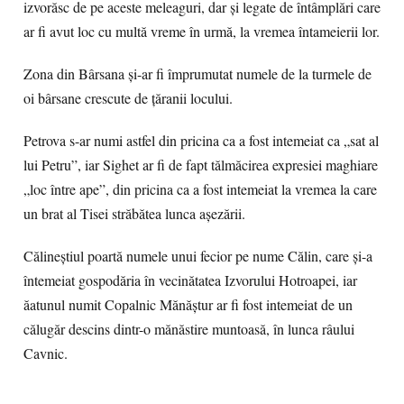
izvorăsc de pe aceste meleaguri, dar şi legate de întâmplări care
ar fi avut loc cu multă vreme în urmă, la vremea întameierii lor.
Zona din Bârsana şi-ar fi împrumutat numele de la turmele de
oi bârsane crescute de ţăranii locului.
Petrova s-ar numi astfel din pricina ca a fost intemeiat ca „sat al
lui Petru”, iar Sighet ar fi de fapt tălmăcirea expresiei maghiare
„loc între ape”, din pricina ca a fost intemeiat la vremea la care
un brat al Tisei străbătea lunca aşezării.
Călineştiul poartă numele unui fecior pe nume Călin, care şi-a
întemeiat gospodăria în vecinătatea Izvorului Hotroapei, iar
ăatunul numit Copalnic Mănăştur ar fi fost intemeiat de un
călugăr descins dintr-o mănăstire muntoasă, în lunca râului
Cavnic.