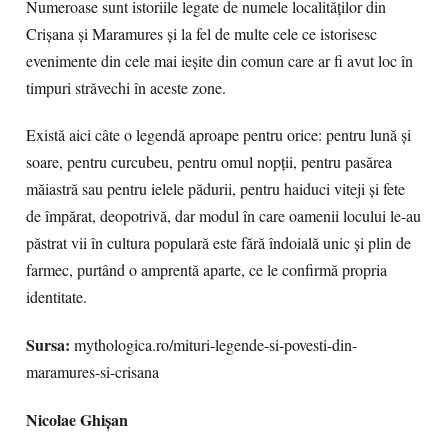
Numeroase sunt istoriile legate de numele localităţilor din
Crişana şi Maramures şi la fel de multe cele ce istorisesc
evenimente din cele mai ieşite din comun care ar fi avut loc în
timpuri străvechi în aceste zone.
Există aici câte o legendă aproape pentru orice: pentru lună şi
soare, pentru curcubeu, pentru omul nopţii, pentru pasărea
măiastră sau pentru ielele pădurii, pentru haiduci viteji şi fete
de împărat, deopotrivă, dar modul în care oamenii locului le-au
păstrat vii în cultura populară este fără îndoială unic şi plin de
farmec, purtând o amprentă aparte, ce le confirmă propria
identitate.
Sursa:
mythologica.ro/mituri-legende-si-povesti-din-
maramures-si-crisana
Nicolae Ghişan