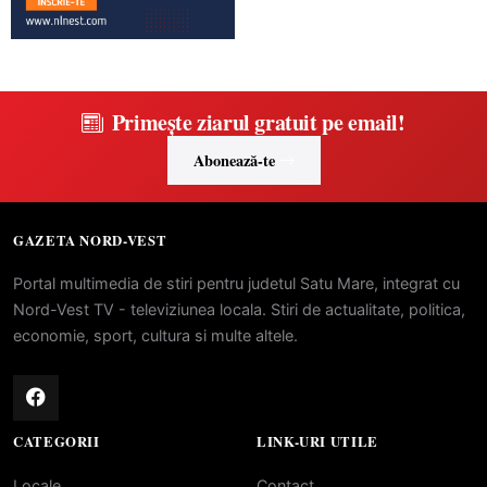
Primește ziarul gratuit pe email!
Abonează-te
GAZETA NORD-VEST
Portal multimedia de stiri pentru judetul Satu Mare, integrat cu
Nord-Vest TV - televiziunea locala. Stiri de actualitate, politica,
economie, sport, cultura si multe altele.
CATEGORII
LINK-URI UTILE
Locale
Contact