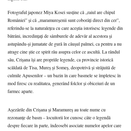
Fotograful japonez Miya Kosei susţine că „raiul are chipul
României” şi că „maramureşenii sunt coborâţi direct din cer”,
referindu-se la naturaleţea cu care aceştia istorisesc legende din
bătrâni, incredinţaţi de sâmburele de adevăr al acestora şi
astupându-şi jumatate de gură în căuşul palmei, ca pentru a nu
atrage cine ştie ce spirit rău asupra celor ce ascultă. La rândul
său, Crişana îşi are propriile legende, ca provincie istorică
scăldată de Tisa, Mureş şi Someş, deopotrivă şi străjuită de
culmile Apusenilor – un bazin în care basmele se împletesc în
mod firesc cu realitatea, generând folclor şi obiceiuri de un
farmec aparte.
Aşezările din Crişana şi Maramureş au toate nume cu
rezonanţe de basm – locuitorii lor cunosc câte o legendă
despre fiecare în parte, îndeosebi asociate numelor apelor care