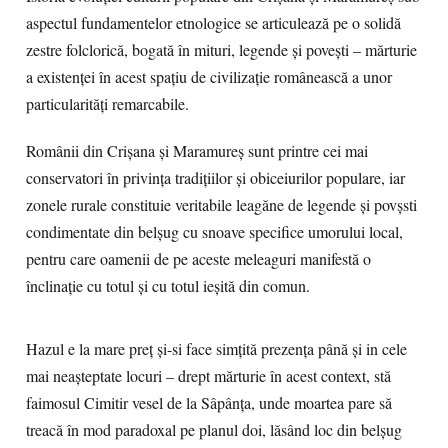
aspectul fundamentelor etnologice se articulează pe o solidă
zestre folclorică, bogată în mituri, legende şi poveşti – mărturie
a existenţei în acest spaţiu de civilizaţie românească a unor
particularităţi remarcabile.
Românii din Crişana şi Maramureş sunt printre cei mai
conservatori în privinţa tradiţiilor şi obiceiurilor populare, iar
zonele rurale constituie veritabile leagăne de legende şi povşsti
condimentate din belşug cu snoave specifice umorului local,
pentru care oamenii de pe aceste meleaguri manifestă o
înclinaţie cu totul şi cu totul ieşită din comun.
Hazul e la mare preţ şi-si face simţită prezenţa până şi in cele
mai neaşteptate locuri – drept mărturie în acest context, stă
faimosul Cimitir vesel de la Sâpânţa, unde moartea pare să
treacă în mod paradoxal pe planul doi, lăsând loc din belşug