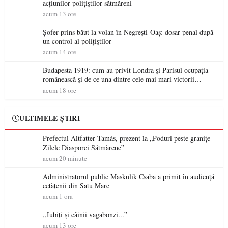
acțiunilor polițiștilor sătmăreni
acum 13 ore
Șofer prins băut la volan în Negrești-Oaș: dosar penal după
un control al polițiștilor
acum 14 ore
Budapesta 1919: cum au privit Londra și Parisul ocupația
românească și de ce una dintre cele mai mari victorii
militare ale României a devenit o controversă diplomatică
acum 18 ore
europeană ( partea a II-a)
ULTIMELE ȘTIRI
Prefectul Altfatter Tamás, prezent la „Poduri peste granițe –
Zilele Diasporei Sătmărene”
acum 20 minute
Administratorul public Maskulik Csaba a primit în audiență
cetățenii din Satu Mare
acum 1 ora
,,Iubiți și câinii vagabonzi...”
acum 13 ore