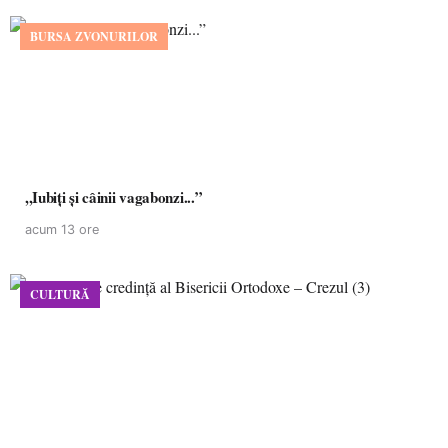
BURSA ZVONURILOR
,,Iubiți și câinii vagabonzi...”
acum 13 ore
CULTURĂ