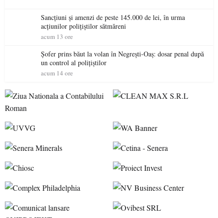
Sancțiuni și amenzi de peste 145.000 de lei, în urma
acțiunilor polițiștilor sătmăreni
acum 13 ore
Șofer prins băut la volan în Negrești-Oaș: dosar penal după
un control al polițiștilor
acum 14 ore