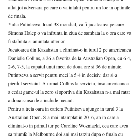
aflat joi adversara pe care o va intalni pentru un loc in optimile
de finala.
Yulia Putintseva, locul 38 mondial, va fi jucatoarea pe care
Simona Halep o va infrunta in ziua de sambata la o ora care va
fi stabilita si anuntata ulterior.
Jucatoarea din Kazahstan a eliminat-o in turul 2 pe americanca
Danielle Collins, a 26-a favorita de la Australian Open, cu 6-4,
2-6, 7-5, la capatul unui meci de doua ore si 36 de minute.
Putintseva a servit pentru meci la 5-4 in decisiv, dar si-a
pierdut serviciul. A urmat Collins la serviciu, insa americanca
a cedat game-ul la zero si sportiva din Kazahstan n-a mai ratat
a doua sansa de a inchide meciul.
Pentru a treia oara in cariera Putintseva ajunge in turul 3 la
Australian Open. S-a mai intamplat in 2016, an in care a
eliminat-o in primul tur pe Caroline Wozniacki, cea care avea
sa triumfe la Melbourne doi ani mai tarziu dupa o finala cu