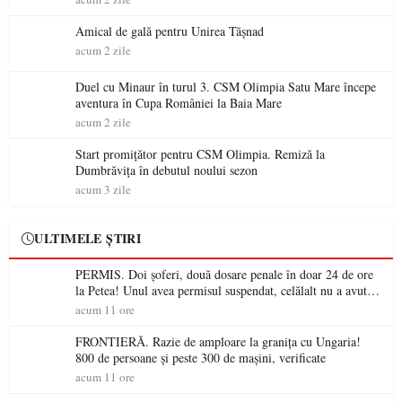
Amical de gală pentru Unirea Tășnad
acum 2 zile
Duel cu Minaur în turul 3. CSM Olimpia Satu Mare începe
aventura în Cupa României la Baia Mare
acum 2 zile
Start promițător pentru CSM Olimpia. Remiză la
Dumbrăvița în debutul noului sezon
acum 3 zile
ULTIMELE ȘTIRI
PERMIS. Doi șoferi, două dosare penale în doar 24 de ore
la Petea! Unul avea permisul suspendat, celălalt nu a avut
niciodată permis
acum 11 ore
FRONTIERĂ. Razie de amploare la granița cu Ungaria!
800 de persoane și peste 300 de mașini, verificate
acum 11 ore