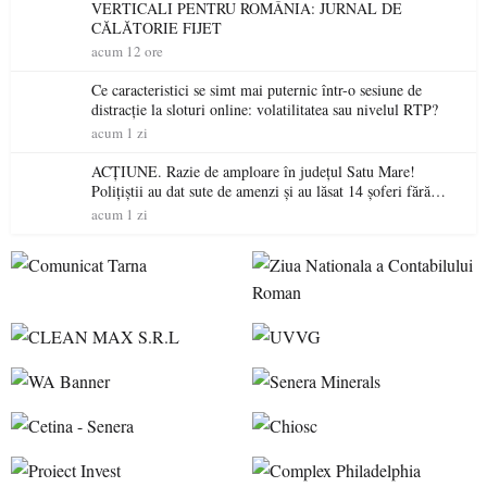
VERTICALI PENTRU ROMÂNIA: JURNAL DE
CĂLĂTORIE FIJET
acum 12 ore
Ce caracteristici se simt mai puternic într-o sesiune de
distracție la sloturi online: volatilitatea sau nivelul RTP?
acum 1 zi
ACȚIUNE. Razie de amploare în județul Satu Mare!
Polițiștii au dat sute de amenzi și au lăsat 14 șoferi fără
permis într-o singură zi
acum 1 zi