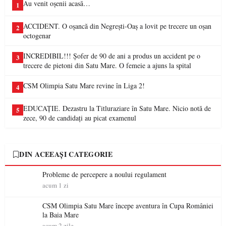
Au venit oșenii acasă…
1
ACCIDENT. O oșancă din Negrești-Oaș a lovit pe trecere un oșan
2
octogenar
INCREDIBIL!!! Șofer de 90 de ani a produs un accident pe o
3
trecere de pietoni din Satu Mare. O femeie a ajuns la spital
CSM Olimpia Satu Mare revine în Liga 2!
4
EDUCAȚIE. Dezastru la Titluraziare în Satu Mare. Nicio notă de
5
zece, 90 de candidați au picat examenul
DIN ACEEAȘI CATEGORIE
Probleme de percepere a noului regulament
acum 1 zi
CSM Olimpia Satu Mare începe aventura în Cupa României
la Baia Mare
acum 2 zile