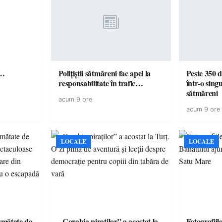
ă…
Polițiștii sătmăreni fac apel la
Peste 350 d
responsabilitate în trafic…
într-o singu
sătmăreni
acum 9 ore
acum 9 ore
LOCALE
LOCALE
jumătate de
„Corabia piraților” a acostat la
Fotografiil