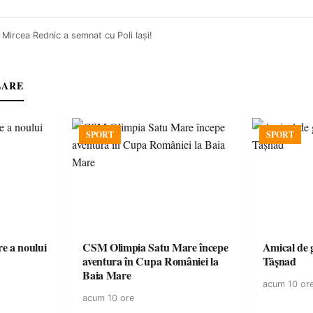
: Mircea Rednic a semnat cu Poli Iaşi!
LARE
SPORT
SPORT
e a noului
CSM Olimpia Satu Mare începe
Amical de 
aventura în Cupa României la
Tășnad
Baia Mare
acum 10 or
acum 10 ore