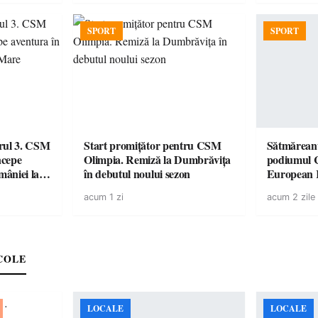
SPORT
SPORT
urul 3. CSM
Start promițător pentru CSM
Sătmăreanu
ncepe
Olimpia. Remiză la Dumbrăvița
podiumul 
âniei la
în debutul noului sezon
European
duel specta
acum 1 zi
acum 2 zile
Räikkönen
COLE
LOCALE
LOCALE