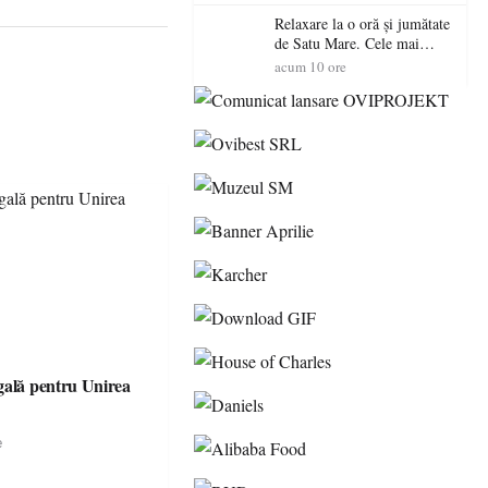
Relaxare la o oră și jumătate
de Satu Mare. Cele mai
spectaculoase piscine
acum 10 ore
exterioare cu cazare din
Maramureș, ideale pentru o
escapadă de vară
gală pentru Unirea
e