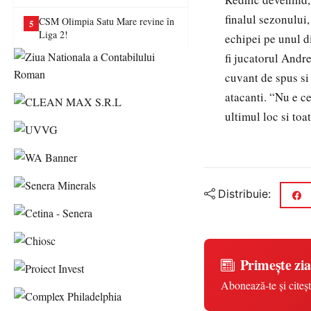
va juca în Liga a II-a
finalul sezonului,
CSM Olimpia Satu Mare revine în
5
Liga 2!
echipei pe unul d
fi jucatorul Andre
cuvant de spus si 
atacanti. “Nu e c
ultimul loc si to
Distribuie:
Primește zia
Abonează-te și citeșt