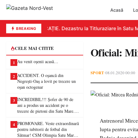
Acasă
Lo
EDUCAȚIE. Dezastru la Titluraziare în Satu Ma
BREAKING
Oficial: Mi
CELE MAI CITITE
Au venit oșenii acasă…
1
SPORT
08.01.2020 00:00
•
ACCIDENT. O oșancă din
2
Negrești-Oaș a lovit pe trecere un
oșan octogenar
INCREDIBIL!!! Șofer de 90 de
3
ani a produs un accident pe o
trecere de pietoni din Satu Mare. O
femeie a ajuns la spital
Antrenorul Mircea
PROMOVARE. Veste extraordinară
4
lupta pentru evit
pentru iubitorii de fotbal din
Sătmar! CSM Olimpia Satu Mare
Rednic devenind, 