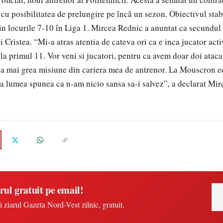
 cu posibilitatea de prelungire pe încă un sezon. Obiectivul stabi
in locurile 7-10 în Liga 1. Mircea Rednic a anuntat ca secundul
i Cristea. “Mi-a atras atentia de cateva ori ca e inca jucator act
la primul 11. Vor veni si jucatori, pentru ca avem doar doi ataca
ea mai grea misiune din cariera mea de antrenor. La Mouscron e
ata lumea spunea ca n-am nicio sansa sa-i salvez”, a declarat Mi
rul gratuit pe email!
i ziarul Gazeta Nord-Vest zilnic, gratuit.