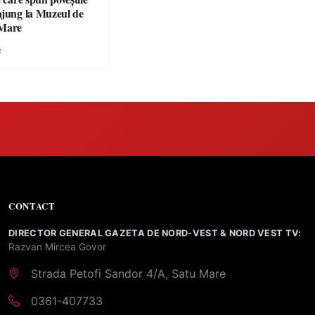
ajung la Muzeul de
 Mare
e
CONTACT
DIRECTOR GENERAL GAZETA DE NORD-VEST & NORD VEST TV:
Razvan Mircea Govor
Strada Petofi Sandor 4/A, Satu Mare
0361-407733