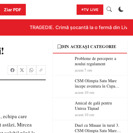
Ziar PDF
TV LIVE
TRAGEDIE. Crimă șocantă la o fermă din Livada!!
!
DIN ACEEAȘI CATEGORIE
Probleme de percepere a
noului regulament
acum 7 ore
CSM Olimpia Satu Mare
începe aventura în Cupa
României la Baia Mare
acum 10 ore
Amical de gală pentru
Unirea Tășnad
acum 10 ore
, echipa care
t astăzi, Mircea
Duel cu Minaur în turul 3.
CSM Olimpia Satu Mare
ct valabil până la