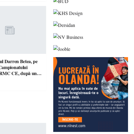
l Darren Betea, pe
Campionatului
 RMC CE, după un
culos cu fiul lui Kimi