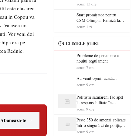
începe aventura în Cupa
acum 15 ore
lit este clasarea
României la Baia Mare
Start promițător pentru
 sau in Copou va
CSM Olimpia. Remiză la
iv. Va avea un
Dumbrăvița în debutul
acum 1 zi
noului sezon
nti. Vor veni doi
chipa era pe
ULTIMELE ȘTIRI
rcea Rednic.
Probleme de percepere a
noului regulament
acum 7 ore
Au venit oșenii acasă…
acum 9 ore
Polițiștii sătmăreni fac apel
la responsabilitate în
trafic…
acum 9 ore
Abonează-te
Peste 350 de amenzi aplicate
într-o singură zi de polițiștii
sătmăreni
acum 9 ore