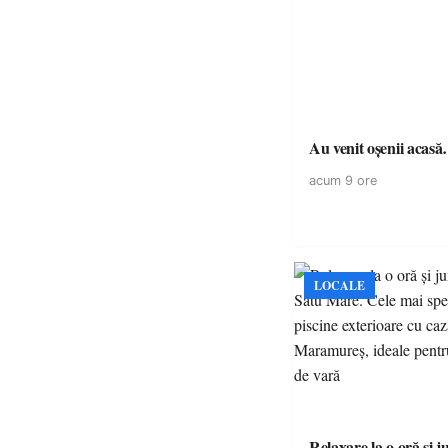
Au venit oșenii acas
acum 9 ore
LOCALE
Relaxare la o oră și 