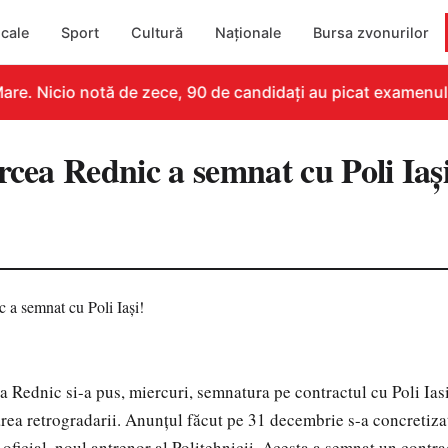
cale
Sport
Cultură
Naționale
Bursa zvonurilor
re. Nicio notă de zece, 90 de candidați au picat examenul
rcea Rednic a semnat cu Poli Iaşi
 Rednic si-a pus, miercuri, semnatura pe contractul cu Poli Iasi
area retrogradarii. Anunțul făcut pe 31 decembrie s-a concretiza
oficial, noul antrenor al Politehnicii. Acesta a semnat un contra