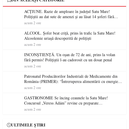
ACȚIUNE. Razie de amploare în județul Satu Mare!
Polițiștii au dat sute de amenzi și au lăsat 14 șoferi fără
permis într-o singură zi
acum 2 ore
ALCOOL. Șofer beat criță, prins în trafic la Satu Mare!
Alcoolemie uriașă descoperită de polițiști
acum 2 ore
INCONȘTIENȚĂ. Un oșan de 72 de ani, prins la volan
fără permis! Polițiștii l-au cadorosit cu un dosar penal
acum 2 ore
Patronatul Producătorilor Industriali de Medicamente din
România (PRIMER): “Întreruperea alimentării cu energie
electrică a fabricilor de medicamente va pune în pericol
acum 2 ore
accesul pacienților la medicamente esențiale
GASTRONOMIE Se încing ceaunele la Satu Mare!
Concursul „Veress Ádám” revine cu preparate
spectaculoase, premii și un jurat de renume
acum 2 ore
ULTIMELE ȘTIRI