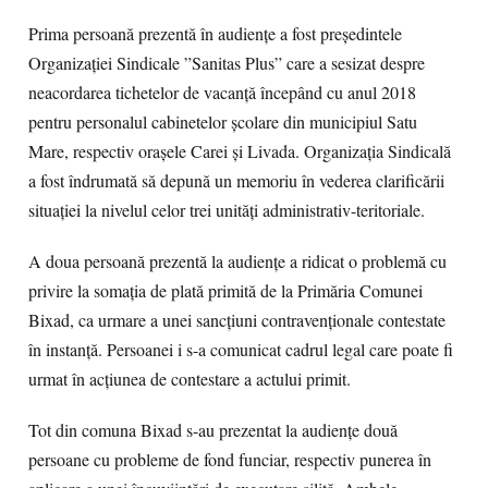
Prima persoană prezentă în audiențe a fost președintele
Organizației Sindicale ”Sanitas Plus” care a sesizat despre
neacordarea tichetelor de vacanță începând cu anul 2018
pentru personalul cabinetelor școlare din municipiul Satu
Mare, respectiv orașele Carei și Livada. Organizația Sindicală
a fost îndrumată să depună un memoriu în vederea clarificării
situației la nivelul celor trei unități administrativ-teritoriale.
A doua persoană prezentă la audiențe a ridicat o problemă cu
privire la somația de plată primită de la Primăria Comunei
Bixad, ca urmare a unei sancțiuni contravenționale contestate
în instanță. Persoanei i s-a comunicat cadrul legal care poate fi
urmat în acțiunea de contestare a actului primit.
Tot din comuna Bixad s-au prezentat la audiențe două
persoane cu probleme de fond funciar, respectiv punerea în