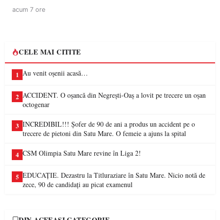
acum 7 ore
CELE MAI CITITE
Au venit oșenii acasă…
1
ACCIDENT. O oșancă din Negrești-Oaș a lovit pe trecere un oșan
2
octogenar
INCREDIBIL!!! Șofer de 90 de ani a produs un accident pe o
3
trecere de pietoni din Satu Mare. O femeie a ajuns la spital
CSM Olimpia Satu Mare revine în Liga 2!
4
EDUCAȚIE. Dezastru la Titluraziare în Satu Mare. Nicio notă de
5
zece, 90 de candidați au picat examenul
DIN ACEEAȘI CATEGORIE