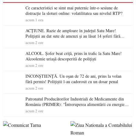
Ce caracteristici se simt mai puternic într-o sesiune de
distracție la sloturi online: volatilitatea sau nivelul RTP?
acum 1 ora
ACȚIUNE. Razie de amploare în județul Satu Mare!
Polițiștii au dat sute de amenzi și au lăsat 14 șoferi fără
permis într-o singură zi
acum 2 ore
ALCOOL. Șofer beat criță, prins în trafic la Satu Mare!
Alcoolemie uriașă descoperită de polițiști
acum 2 ore
INCONȘTIENȚĂ. Un oșan de 72 de ani, prins la volan
fără permis! Polițiștii l-au cadorosit cu un dosar penal
acum 2 ore
Patronatul Producătorilor Industriali de Medicamente din
România (PRIMER): “Întreruperea alimentării cu energie
electrică a fabricilor de medicamente va pune în pericol
acum 2 ore
accesul pacienților la medicamente esențiale