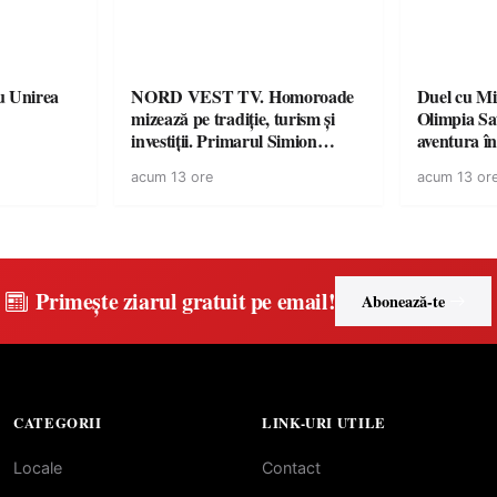
u Unirea
NORD VEST TV. Homoroade
Duel cu Mi
mizează pe tradiție, turism și
Olimpia Sa
investiții. Primarul Simion
aventura î
Ardelean: „Oțeloaia rămâne un
Baia Mare
acum 13 ore
acum 13 or
brand al Codrului”
Primește ziarul gratuit pe email!
Abonează-te
CATEGORII
LINK-URI UTILE
Locale
Contact