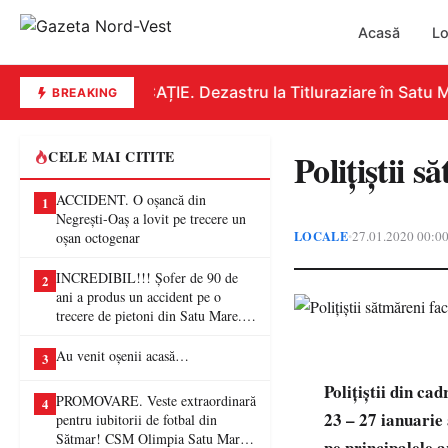
Acasă
Lo
EDUCAȚIE. Dezastru la Titluraziare în Satu Ma
BREAKING
Polițiștii 
CELE MAI CITITE
ACCIDENT. O oșancă din
1
Negrești-Oaș a lovit pe trecere un
LOCALE
27.01.2020 00:0
•
oșan octogenar
INCREDIBIL!!! Șofer de 90 de
2
ani a produs un accident pe o
trecere de pietoni din Satu Mare. O
femeie a ajuns la spital
Au venit oșenii acasă…
3
Polițiștii din ca
PROMOVARE. Veste extraordinară
4
23 – 27 ianuarie 
pentru iubitorii de fotbal din
Sătmar! CSM Olimpia Satu Mare
pe principalele a