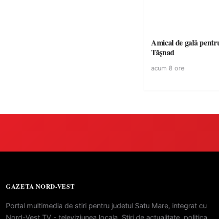
Amical de gală pentr
Tășnad
acum 8 ore
GAZETA NORD-VEST
Portal multimedia de stiri pentru judetul Satu Mare, integrat cu
Nord-Vest TV - televiziunea locala. Stiri de actualitate, politica,