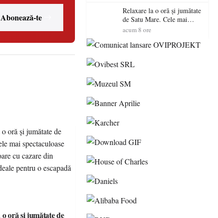
Relaxare la o oră și jumătate
Abonează-te
de Satu Mare. Cele mai
spectaculoase piscine
acum 8 ore
exterioare cu cazare din
Maramureș, ideale pentru o
escapadă de vară
 o oră și jumătate de