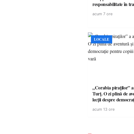
responsabilita
acum 7 ore
LOCALE
„Corabia piraților” a 
Turț. O zi plină de av
lecții despre democra
copiii din tabăra de 
acum 13 ore