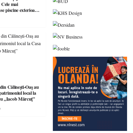
 Cele mai
se piscine exterioare
n Maramureș, ideale
scapadă de vară
 din Călinești-Oaș au
patrimoniul local la
u „Iacob Mărcuț”
e