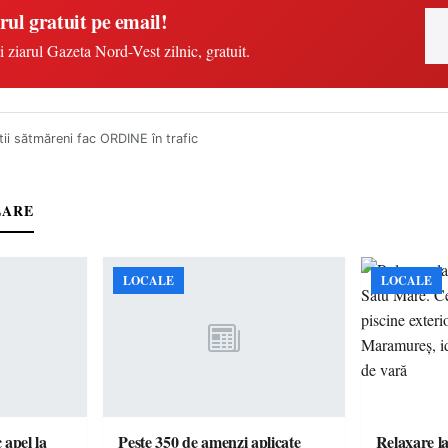
rul gratuit pe email!
i ziarul Gazeta Nord-Vest zilnic, gratuit.
știi sătmăreni fac ORDINE în trafic
LARE
LOCALE
LOCALE
c apel la
Peste 350 de amenzi aplicate
Relaxare la