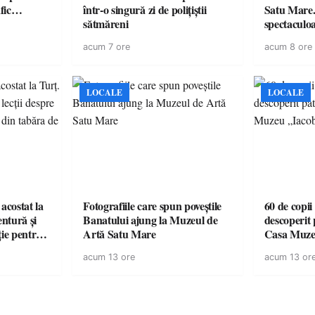
te în trafic…
într-o singură zi de polițiștii
Satu Mare.
sătmăreni
spectaculoa
cu cazare di
acum 7 ore
acum 8 ore
pentru o e
LOCALE
LOCALE
acostat la
Fotografiile care spun poveștile
60 de copii
entură și
Banatului ajung la Muzeul de
descoperit 
ție pentru
Artă Satu Mare
Casa Muze
vară
acum 13 ore
acum 13 or