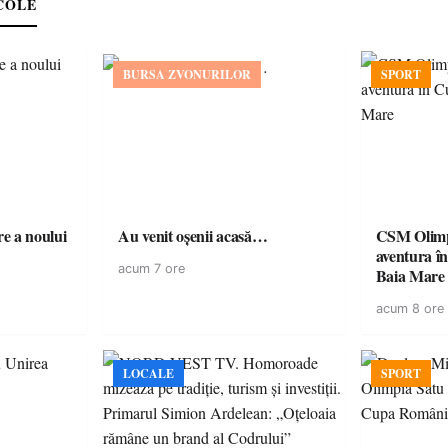
COLE
BURSA ZVONURILOR
SPORT
e a noului
Au venit oșenii acasă…
CSM Olimp
aventura în Cupa României la
acum 7 ore
Baia Mare
acum 8 ore
LOCALE
SPORT