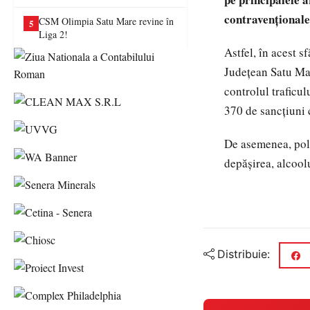
va juca în Liga a II-a
contravenționale
CSM Olimpia Satu Mare revine în
5
Liga 2!
Astfel, în acest s
Județean Satu Mar
controlul traficul
370 de sancțiuni 
De asemenea, poliț
depășirea, alcool
Distribuie: