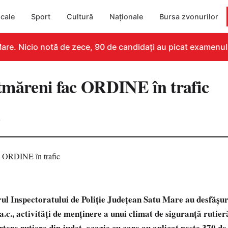
cale
Sport
Cultură
Naționale
Bursa zvonurilor
re. Nicio notă de zece, 90 de candidați au picat examenul
sătmăreni fac ORDINE în trafic
0
drul Inspectoratului de Poliție Județean Satu Mare au desfășu
a.c., activități de menținere a unui climat de siguranță rutieră
rtere rutiere din județ, ocazie cu care au aplicat peste 370 de