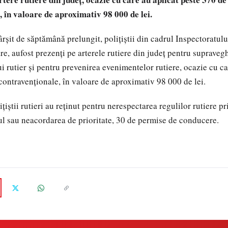
,
în valoare de aproximativ 98 000 de lei.
fârșit de săptămână prelungit, polițiștii din cadrul Inspectoratulu
e, aufost prezenți pe arterele rutiere din județ pentru supravegh
ui rutier și pentru prevenirea evenimentelor rutiere, ocazie cu ca
contravenționale, în valoare de aproximativ 98 000 de lei.
iștii rutieri au reținut pentru nerespectarea regulilor rutiere pr
ul sau neacordarea de prioritate, 30 de permise de conducere.