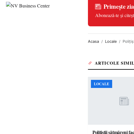
Primește zia
Abonează-te și citeșt
Acasa
Locale
Poliți
ARTICOLE SIMI
LOCALE
Polițiștii sătmăreni fa