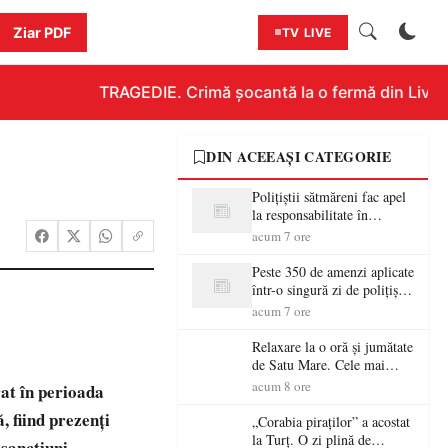
Ziar PDF
TV LIVE
TRAGEDIE. Crimă șocantă la o fermă din Livada!!
DIN ACEEAȘI CATEGORIE
Polițiștii sătmăreni fac apel
la responsabilitate în
trafic…
acum 7 ore
Peste 350 de amenzi aplicate
într-o singură zi de polițiștii
sătmăreni
acum 7 ore
Relaxare la o oră și jumătate
de Satu Mare. Cele mai
spectaculoase piscine
acum 8 ore
rat în perioada
exterioare cu cazare din
, fiind prezenți
Maramureș, ideale pentru o
„Corabia piraților” a acostat
escapadă de vară
la Turț. O zi plină de
 sancțiuni