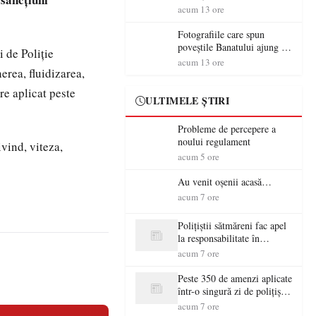
aventură și lecții despre
acum 13 ore
democrație pentru copiii din
tabăra de vară
Fotografiile care spun
poveștile Banatului ajung la
i de Poliție
Muzeul de Artă Satu Mare
acum 13 ore
erea, fluidizarea,
re aplicat peste
ULTIMELE ȘTIRI
Probleme de percepere a
noului regulament
ivind, viteza,
acum 5 ore
Au venit oșenii acasă…
acum 7 ore
Polițiștii sătmăreni fac apel
la responsabilitate în
trafic…
acum 7 ore
Peste 350 de amenzi aplicate
într-o singură zi de polițiștii
sătmăreni
acum 7 ore