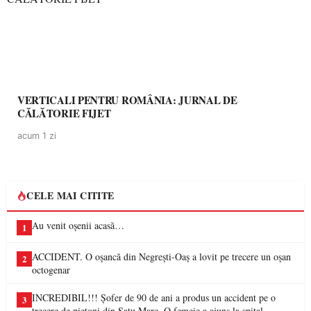
VERTICALI PENTRU ROMÂNIA: JURNAL DE
CĂLĂTORIE FIJET
acum 1 zi
CELE MAI CITITE
Au venit oșenii acasă…
1
ACCIDENT. O oșancă din Negrești-Oaș a lovit pe trecere un oșan
2
octogenar
INCREDIBIL!!! Șofer de 90 de ani a produs un accident pe o
3
trecere de pietoni din Satu Mare. O femeie a ajuns la spital