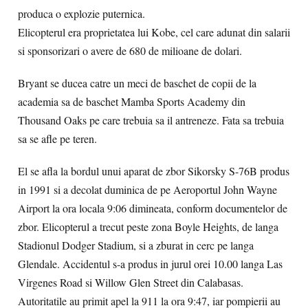
produca o explozie puternica.
Elicopterul era proprietatea lui Kobe, cel care adunat din salarii
si sponsorizari o avere de 680 de milioane de dolari.
Bryant se ducea catre un meci de baschet de copii de la
academia sa de baschet Mamba Sports Academy din
Thousand Oaks pe care trebuia sa il antreneze. Fata sa trebuia
sa se afle pe teren.
El se afla la bordul unui aparat de zbor Sikorsky S-76B produs
in 1991 si a decolat duminica de pe Aeroportul John Wayne
Airport la ora locala 9:06 dimineata, conform documentelor de
zbor. Elicopterul a trecut peste zona Boyle Heights, de langa
Stadionul Dodger Stadium, si a zburat in cerc pe langa
Glendale. Accidentul s-a produs in jurul orei 10.00 langa Las
Virgenes Road si Willow Glen Street din Calabasas.
Autoritatile au primit apel la 911 la ora 9:47, iar pompierii au