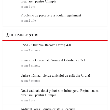
prea tare” pentru Olimpia
acum 1 ora
Probleme de percepere a noului regulament
acum 2 zile
ULTIMELE ȘTIRI
CSM 2 Olimpia- Recolta Dorolț 4-0
acum 3 minute
Someșul Odoreu bate Someșul Odorhei cu 3-1
acum 4 minute
Unirea Tășnad, pierde amicalul de gală din Gruia!
acum 7 minute
Două cadouri, două goluri și o înfrângere. Reșița, „nuca
prea tare” pentru Olimpia
acum 1 ora
Ardudul, orașul dintre cetate și legendă