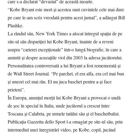
care s-a declarat “devastat” de această moarte.
“Kobe Bryant este mort şi acestea sunt cuvintele cele mai dure
pe care le-am scris vreodată pentru acest jurnal”, a adăugat Bill
Plashke.
La rândul său, New York Times a alocat întregul spaţiu de pe
site-ul său dispariţiei lui Kobe Bryant, înainte de a reveni
asupra “carierei excepţionale” într-o lungă biografie, în care a
amintit şi despre acuzaţiile viol din 2003 la adresa jucătorului.
Personalitatea controversată a lui Bryant a fost rememorată şi
de Wall Street Journal. “Pe parchet, el era alfa, era cel mai bun
şi uneori cel mai rău. El nu juca baschet pentru a-şi face
prieteni”.
În Europa, anunţul morţii lui Kobe Bryant a provocat o undă
de şoc în special în Italia, unde jucătorul a crescut între
Toscana şi Calabria, pe urmele tatălui său şi el baschetbalist.
Publicaţia Gazzetta dello Sport l-a omagiat pe site-ul său, prin
intermediul unei înregistrări video, pe Kobe, copil, jucând