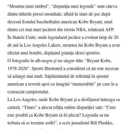
“Moartea unui simbol”, “dispariţia unei legende” sunt câteva
dintre titlurile presei mondiale, aflată în stare de şoc după
decesul fostului baschetbalist american Kobe Bryant, unul
dintre cei mai mari jucători din istoria NBA, relatează AFP.
În Statele Unite, unde legendarul jucător a evoluat timp de 20
de ani la Los Angeles Lakers, moartea lui Kobe Bryant a avut
efectul unei bombe, depăşind graniţa sferei sportive.
O fotografie în alb-negru şi un singur titlu: “Bryant Kobe,
1978-2020”. Sports Illustrated a considerat că nu este necesar
să adauge mai mult. Săptămânalul de referinţă în sportul
american a revenit apoi cu imagini “memorabile” pe care le-a
consacrat campionului.
La Los Angeles, unde Kobe Bryant şi-a desfăşurat întreaga sa
carieră, “Times” a alocat ediţia online dispariţiei sale: “Cum
este posibil ca Kobe Bryant să fii plecat? Legenda sa nu
trebuia să se termine astfel”, a scris jurnalistul Bill Plashke,