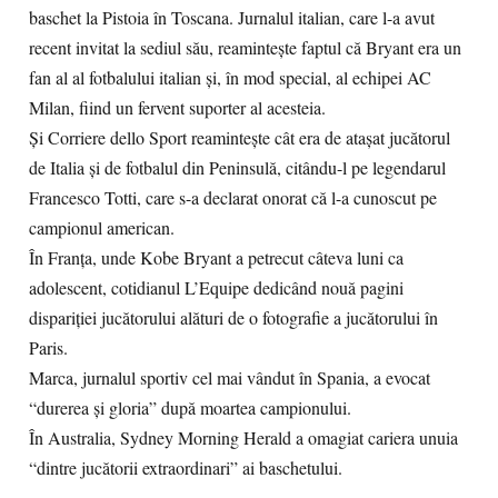
baschet la Pistoia în Toscana. Jurnalul italian, care l-a avut
recent invitat la sediul său, reaminteşte faptul că Bryant era un
fan al al fotbalului italian şi, în mod special, al echipei AC
Milan, fiind un fervent suporter al acesteia.
Şi Corriere dello Sport reaminteşte cât era de ataşat jucătorul
de Italia şi de fotbalul din Peninsulă, citându-l pe legendarul
Francesco Totti, care s-a declarat onorat că l-a cunoscut pe
campionul american.
În Franţa, unde Kobe Bryant a petrecut câteva luni ca
adolescent, cotidianul L’Equipe dedicând nouă pagini
dispariţiei jucătorului alături de o fotografie a jucătorului în
Paris.
Marca, jurnalul sportiv cel mai vândut în Spania, a evocat
“durerea şi gloria” după moartea campionului.
În Australia, Sydney Morning Herald a omagiat cariera unuia
“dintre jucătorii extraordinari” ai baschetului.