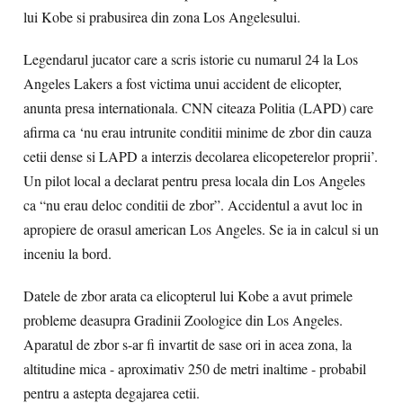
lui Kobe si prabusirea din zona Los Angelesului.
Legendarul jucator care a scris istorie cu numarul 24 la Los
Angeles Lakers a fost victima unui accident de elicopter,
anunta presa internationala. CNN citeaza Politia (LAPD) care
afirma ca ‘nu erau intrunite conditii minime de zbor din cauza
cetii dense si LAPD a interzis decolarea elicopeterelor proprii’.
Un pilot local a declarat pentru presa locala din Los Angeles
ca “nu erau deloc conditii de zbor”. Accidentul a avut loc in
apropiere de orasul american Los Angeles. Se ia in calcul si un
inceniu la bord.
Datele de zbor arata ca elicopterul lui Kobe a avut primele
probleme deasupra Gradinii Zoologice din Los Angeles.
Aparatul de zbor s-ar fi invartit de sase ori in acea zona, la
altitudine mica - aproximativ 250 de metri inaltime - probabil
pentru a astepta degajarea cetii.