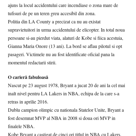
ajuns la locul accidentului care incendiase o zona mare de
tufisuri de pe un teren greu accesibil din zona.
Politia din LA County a precizat ca nu au existat
supravietuitori in urma accidentului de elicopter. In total noua
persoane si-au pierdut viata, alaturi de Kobe si fiica acestuia,
Gianna Maria Onore (13 ani). La bord se aflau pilotul si opt
pasageri. Victimele nu au fost identificate oficial pana la
momentul redactarii stirii.
O carieră fabuloasă
Nascut pe 23 august 1978, Bryant a jucat 20 de ani la cel mai
inalt nivel pentru LA Lakers in NBA, echipa de la care s-a
retras in aprilie 2016.
Dublu campion olimpic cu nationala Statelor Unite, Bryant a
fost desemnat MVP al NBA in 2008 si doua ori MVP in
finalele NBA.
Kobe Bryant a castigat de cinci ori titlul in NBA cu Lakers.