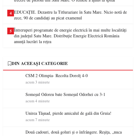
EDUCAȚIE. Dezastru la Titluraziare în Satu Mare. Nicio notă de
4
zece, 90 de candidați au picat examenul
Întreruperi programate de energie electrică în mai multe localități
5
din județul Satu Mare. Distribuție Energie Electrică România
anunță lucrări la rețea
DIN ACEEAȘI CATEGORIE
CSM 2 Olimpia- Recolta Dorolț 4-0
acum 3 minute
Someșul Odoreu bate Someșul Odorhei cu 3-1
acum 4 minute
Unirea Tășnad, pierde amicalul de gală din Gruia!
acum 7 minute
Două cadouri, două goluri și o înfrângere. Reșița, „nuca