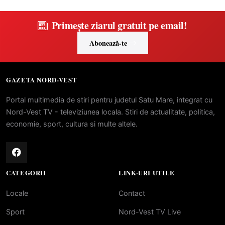
Primește ziarul gratuit pe email!
Abonează-te
GAZETA NORD-VEST
Portal multimedia de stiri pentru judetul Satu Mare, integrat cu
Nord-Vest TV - televiziunea locala. Stiri de actualitate, politica,
economie, sport, cultura si multe altele.
CATEGORII
LINK-URI UTILE
Locale
Contact
Sport
Nord-Vest TV Live