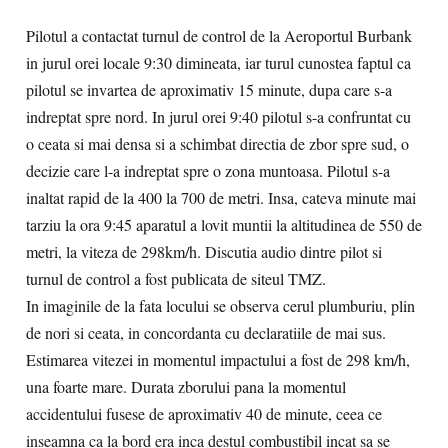
Pilotul a contactat turnul de control de la Aeroportul Burbank
in jurul orei locale 9:30 dimineata, iar turul cunostea faptul ca
pilotul se invartea de aproximativ 15 minute, dupa care s-a
indreptat spre nord. In jurul orei 9:40 pilotul s-a confruntat cu
o ceata si mai densa si a schimbat directia de zbor spre sud, o
decizie care l-a indreptat spre o zona muntoasa. Pilotul s-a
inaltat rapid de la 400 la 700 de metri. Insa, cateva minute mai
tarziu la ora 9:45 aparatul a lovit muntii la altitudinea de 550 de
metri, la viteza de 298km/h. Discutia audio dintre pilot si
turnul de control a fost publicata de siteul TMZ.
In imaginile de la fata locului se observa cerul plumburiu, plin
de nori si ceata, in concordanta cu declaratiile de mai sus.
Estimarea vitezei in momentul impactului a fost de 298 km/h,
una foarte mare. Durata zborului pana la momentul
accidentului fusese de aproximativ 40 de minute, ceea ce
inseamna ca la bord era inca destul combustibil incat sa se