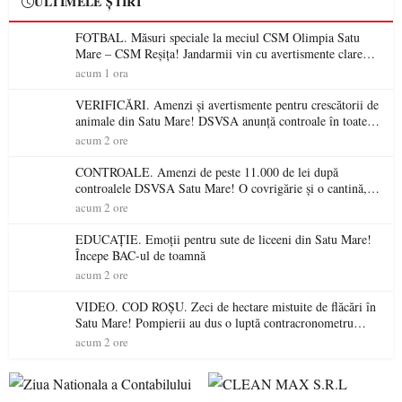
ULTIMELE ȘTIRI
FOTBAL. Măsuri speciale la meciul CSM Olimpia Satu
Mare – CSM Reșița! Jandarmii vin cu avertismente clare
pentru suporteri
acum 1 ora
VERIFICĂRI. Amenzi și avertismente pentru crescătorii de
animale din Satu Mare! DSVSA anunță controale în toate
gospodăriile și face apel la respectarea legii
acum 2 ore
CONTROALE. Amenzi de peste 11.000 de lei după
controalele DSVSA Satu Mare! O covrigărie și o cantină,
sancționate pentru nereguli
acum 2 ore
EDUCAȚIE. Emoții pentru sute de liceeni din Satu Mare!
Începe BAC-ul de toamnă
acum 2 ore
VIDEO. COD ROȘU. Zeci de hectare mistuite de flăcări în
Satu Mare! Pompierii au dus o luptă contracronometru
pentru a salva o pădure de la dezastru
acum 2 ore