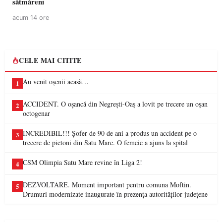
sătmăreni
acum 14 ore
CELE MAI CITITE
Au venit oșenii acasă…
1
ACCIDENT. O oșancă din Negrești-Oaș a lovit pe trecere un oșan
2
octogenar
INCREDIBIL!!! Șofer de 90 de ani a produs un accident pe o
3
trecere de pietoni din Satu Mare. O femeie a ajuns la spital
CSM Olimpia Satu Mare revine în Liga 2!
4
DEZVOLTARE. Moment important pentru comuna Moftin.
5
Drumuri modernizate inaugurate în prezența autorităților județene