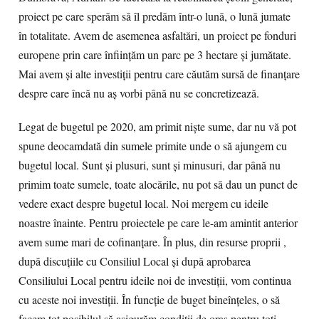
proiect pe care sperăm să îl predăm într-o lună, o lună jumate
în totalitate. Avem de asemenea asfaltări, un proiect pe fonduri
europene prin care înființăm un parc pe 3 hectare și jumătate.
Mai avem și alte investiții pentru care căutăm sursă de finanțare
despre care încă nu aș vorbi până nu se concretizează.
Legat de bugetul pe 2020, am primit niște sume, dar nu vă pot
spune deocamdată din sumele primite unde o să ajungem cu
bugetul local. Sunt și plusuri, sunt și minusuri, dar până nu
primim toate sumele, toate alocările, nu pot să dau un punct de
vedere exact despre bugetul local. Noi mergem cu ideile
noastre înainte. Pentru proiectele pe care le-am amintit anterior
avem sume mari de cofinanțare. În plus, din resurse proprii ,
după discuțiile cu Consiliul Local și după aprobarea
Consiliului Local pentru ideile noi de investiții, vom continua
cu aceste noi investiții. În funcție de buget bineînțeles, o să