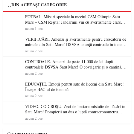
DIN ACEEAȘI CATEGORIE
FOTBAL. Măsuri speciale la meciul CSM Olimpia Satu
Mare – CSM Reșița! Jandarmii vin cu avertismente clare
pentru suporteri
acum 1 ora
VERIFICĂRI. Amenzi și avertismente pentru crescătorii de
animale din Satu Mare! DSVSA anunță controale în toate
gospodăriile și face apel la respectarea legii
acum 2 ore
CONTROALE. Amenzi de peste 11.000 de lei după
controalele DSVSA Satu Mare! O covrigărie și o cantină,
sancționate pentru nereguli
acum 2 ore
EDUCAȚIE. Emoții pentru sute de liceeni din Satu Mare!
Începe BAC-ul de toamnă
acum 2 ore
VIDEO. COD ROȘU. Zeci de hectare mistuite de flăcări în
Satu Mare! Pompierii au dus o luptă contracronometru
pentru a salva o pădure de la dezastru
acum 2 ore