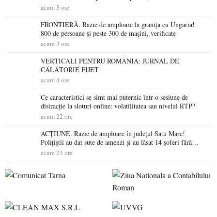
niciodată permis
acum 3 ore
FRONTIERĂ. Razie de amploare la granița cu Ungaria!
800 de persoane și peste 300 de mașini, verificate
acum 3 ore
VERTICALI PENTRU ROMÂNIA: JURNAL DE
CĂLĂTORIE FIJET
acum 4 ore
Ce caracteristici se simt mai puternic într-o sesiune de
distracție la sloturi online: volatilitatea sau nivelul RTP?
acum 22 ore
ACȚIUNE. Razie de amploare în județul Satu Mare!
Polițiștii au dat sute de amenzi și au lăsat 14 șoferi fără
permis într-o singură zi
acum 23 ore