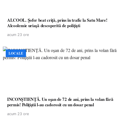
ALCOOL. Șofer beat criță, prins în trafic la Satu Mare!
Alcoolemie uriașă descoperită de polițiști
acum 23 ore
LOCALE
INCONȘTIENȚĂ. Un oșan de 72 de ani, prins la volan fără
permis! Polițiștii l-au cadorosit cu un dosar penal
acum 23 ore