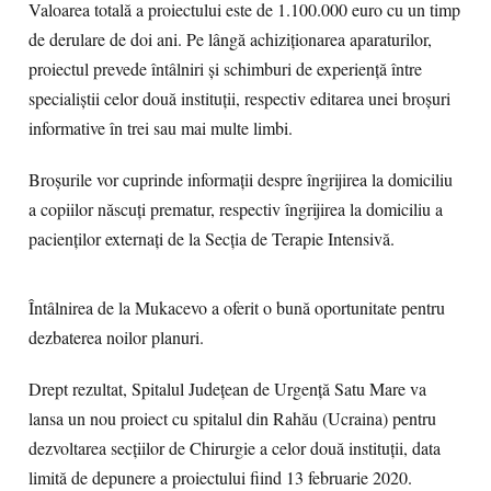
Valoarea totală a proiectului este de 1.100.000 euro cu un timp
de derulare de doi ani. Pe lângă achiziționarea aparaturilor,
proiectul prevede întâlniri și schimburi de experiență între
specialiștii celor două instituții, respectiv editarea unei broșuri
informative în trei sau mai multe limbi.
Broșurile vor cuprinde informații despre îngrijirea la domiciliu
a copiilor născuți prematur, respectiv îngrijirea la domiciliu a
pacienților externați de la Secția de Terapie Intensivă.
Întâlnirea de la Mukacevo a oferit o bună oportunitate pentru
dezbaterea noilor planuri.
Drept rezultat, Spitalul Județean de Urgență Satu Mare va
lansa un nou proiect cu spitalul din Rahău (Ucraina) pentru
dezvoltarea secțiilor de Chirurgie a celor două instituții, data
limită de depunere a proiectului fiind 13 februarie 2020.