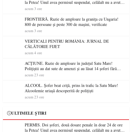
la Petea! Unul avea permisul suspendat, celălalt nu a avut
niciodată permis
acum 3 ore
FRONTIERĂ. Razie de amploare la granița cu Ungaria!
800 de persoane și peste 300 de mașini, verificate
acum 3 ore
VERTICALI PENTRU ROMÂNIA: JURNAL DE
CĂLĂTORIE FIJET
acum 4 ore
ACȚIUNE. Razie de amploare în județul Satu Mare!
Polițiștii au dat sute de amenzi și au lăsat 14 șoferi fără
permis într-o singură zi
acum 23 ore
ALCOOL. Șofer beat criță, prins în trafic la Satu Mare!
Alcoolemie uriașă descoperită de polițiști
acum 23 ore
ULTIMELE ȘTIRI
PERMIS. Doi șoferi, două dosare penale în doar 24 de ore
la Petea! Unul avea permisul suspendat, celălalt nu a avut