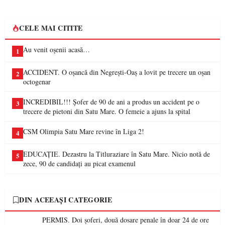
CELE MAI CITITE
Au venit oșenii acasă…
1
ACCIDENT. O oșancă din Negrești-Oaș a lovit pe trecere un oșan
2
octogenar
INCREDIBIL!!! Șofer de 90 de ani a produs un accident pe o
3
trecere de pietoni din Satu Mare. O femeie a ajuns la spital
CSM Olimpia Satu Mare revine în Liga 2!
4
EDUCAȚIE. Dezastru la Titluraziare în Satu Mare. Nicio notă de
5
zece, 90 de candidați au picat examenul
DIN ACEEAȘI CATEGORIE
PERMIS. Doi șoferi, două dosare penale în doar 24 de ore