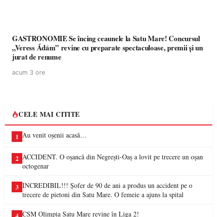
GASTRONOMIE Se încing ceaunele la Satu Mare! Concursul
„Veress Ádám” revine cu preparate spectaculoase, premii și un
jurat de renume
acum 3 ore
CELE MAI CITITE
Au venit oșenii acasă…
1
ACCIDENT. O oșancă din Negrești-Oaș a lovit pe trecere un oșan
2
octogenar
INCREDIBIL!!! Șofer de 90 de ani a produs un accident pe o
3
trecere de pietoni din Satu Mare. O femeie a ajuns la spital
CSM Olimpia Satu Mare revine în Liga 2!
4