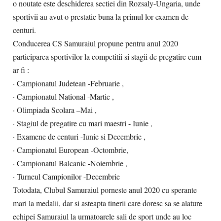
o noutate este deschiderea sectiei din Rozsaly-Ungaria, unde
sportivii au avut o prestatie buna la primul lor examen de
centuri.
Conducerea CS Samuraiul propune pentru anul 2020
participarea sportivilor la competitii si stagii de pregatire cum
ar fi :
· Campionatul Judetean -Februarie ,
· Campionatul National -Martie ,
· Olimpiada Scolara –Mai ,
· Stagiul de pregatire cu mari maestri - Iunie ,
· Examene de centuri -Iunie si Decembrie ,
· Campionatul European -Octombrie,
· Campionatul Balcanic -Noiembrie ,
· Turneul Campionilor -Decembrie
Totodata, Clubul Samuraiul porneste anul 2020 cu sperante
mari la medalii, dar si asteapta tinerii care doresc sa se alature
echipei Samuraiul la urmatoarele sali de sport unde au loc