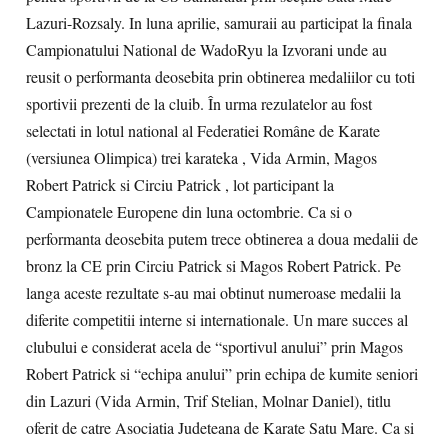
Lazuri-Rozsaly. In luna aprilie, samuraii au participat la finala
Campionatului National de WadoRyu la Izvorani unde au
reusit o performanta deosebita prin obtinerea medaliilor cu toti
sportivii prezenti de la cluib. În urma rezulatelor au fost
selectati in lotul national al Federatiei Române de Karate
(versiunea Olimpica) trei karateka , Vida Armin, Magos
Robert Patrick si Circiu Patrick , lot participant la
Campionatele Europene din luna octombrie. Ca si o
performanta deosebita putem trece obtinerea a doua medalii de
bronz la CE prin Circiu Patrick si Magos Robert Patrick. Pe
langa aceste rezultate s-au mai obtinut numeroase medalii la
diferite competitii interne si internationale. Un mare succes al
clubului e considerat acela de “sportivul anului” prin Magos
Robert Patrick si “echipa anului” prin echipa de kumite seniori
din Lazuri (Vida Armin, Trif Stelian, Molnar Daniel), titlu
oferit de catre Asociatia Judeteana de Karate Satu Mare. Ca si