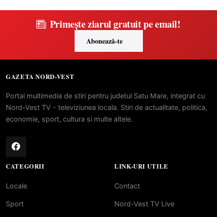
Primește ziarul gratuit pe email!
Abonează-te
GAZETA NORD-VEST
Portal multimedia de stiri pentru judetul Satu Mare, integrat cu
Nord-Vest TV - televiziunea locala. Stiri de actualitate, politica,
economie, sport, cultura si multe altele.
CATEGORII
LINK-URI UTILE
Locale
Contact
Sport
Nord-Vest TV Live