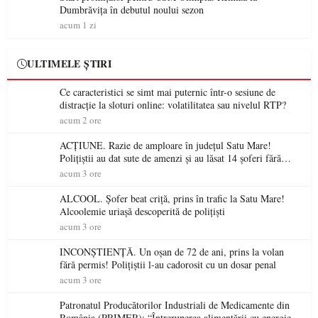
Dumbrăvița în debutul noului sezon
acum 1 zi
ULTIMELE ȘTIRI
Ce caracteristici se simt mai puternic într-o sesiune de
distracție la sloturi online: volatilitatea sau nivelul RTP?
acum 2 ore
ACȚIUNE. Razie de amploare în județul Satu Mare!
Polițiștii au dat sute de amenzi și au lăsat 14 șoferi fără
permis într-o singură zi
acum 3 ore
ALCOOL. Șofer beat criță, prins în trafic la Satu Mare!
Alcoolemie uriașă descoperită de polițiști
acum 3 ore
INCONȘTIENȚĂ. Un oșan de 72 de ani, prins la volan
fără permis! Polițiștii l-au cadorosit cu un dosar penal
acum 3 ore
Patronatul Producătorilor Industriali de Medicamente din
România (PRIMER): “Întreruperea alimentării cu energie