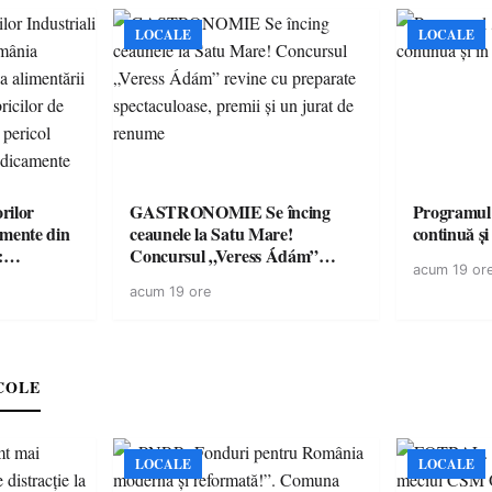
LOCALE
LOCALE
rilor
GASTRONOMIE Se încing
Programul
amente din
ceaunele la Satu Mare!
continuă și
:
Concursul „Veress Ádám”
acum 19 or
ării cu
revine cu preparate
acum 19 ore
ricilor de
spectaculoase, premii și un jurat
în pericol
de renume
e
COLE
LOCALE
LOCALE