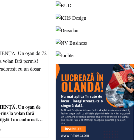
ENȚĂ. Un oșan de
prins la volan fără
țiștii l-au cadorosit
r penal
e