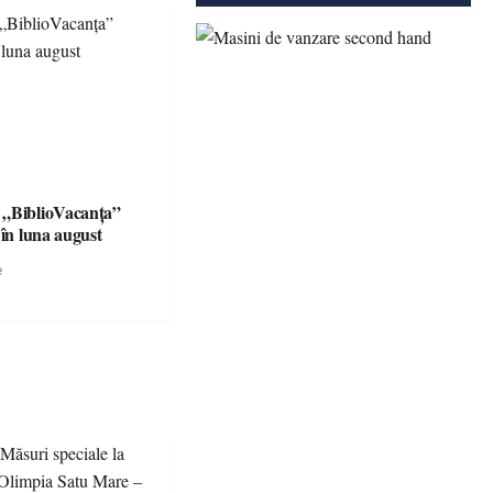
 „BiblioVacanța”
 în luna august
e