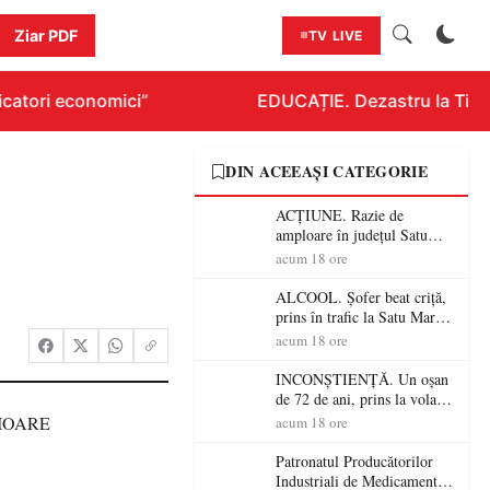
Ziar PDF
TV LIVE
catori economici”
EDUCAȚIE. Dezastru la Titlura
DIN ACEEAȘI CATEGORIE
ACȚIUNE. Razie de
amploare în județul Satu
Mare! Polițiștii au dat sute
acum 18 ore
de amenzi și au lăsat 14
șoferi fără permis într-o
ALCOOL. Șofer beat criță,
singură zi
prins în trafic la Satu Mare!
Alcoolemie uriașă
acum 18 ore
descoperită de polițiști
INCONȘTIENȚĂ. Un oșan
de 72 de ani, prins la volan
fără permis! Polițiștii l-au
acum 18 ore
cadorosit cu un dosar penal
Patronatul Producătorilor
Industriali de Medicamente