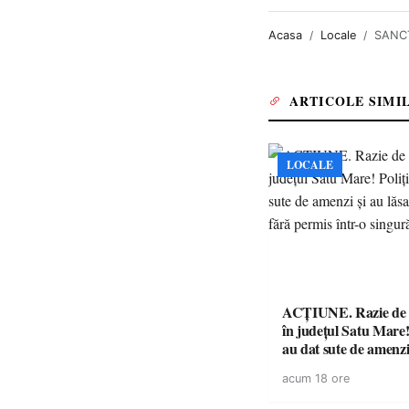
Acasa
Locale
SANCȚ
ARTICOLE SIMI
LOCALE
ACȚIUNE. Razie de 
în județul Satu Mare! P
au dat sute de amenzi 
14 șoferi fără permis 
acum 18 ore
singură zi