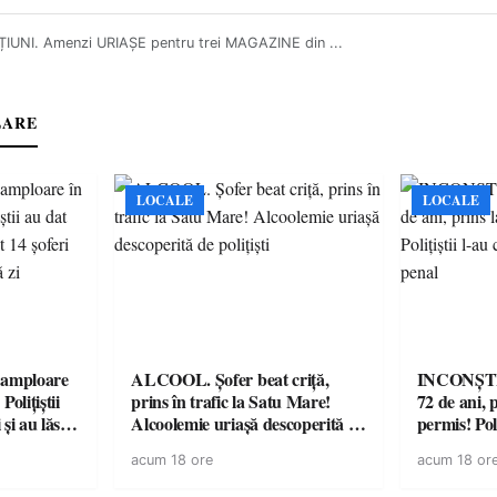
IUNI. Amenzi URIAȘE pentru trei MAGAZINE din ...
LARE
LOCALE
LOCALE
amploare
ALCOOL. Șofer beat criță,
INCONȘTI
olițiștii
prins în trafic la Satu Mare!
72 de ani, 
și au lăsat
Alcoolemie uriașă descoperită de
permis! Poli
într-o
polițiști
cu un dosa
acum 18 ore
acum 18 or