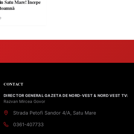
din Satu Mare! Începe
 toamnă
e
CONTACT
DIRECTOR GENERAL GAZETA DE NORD-VEST & NORD VEST TV:
Razvan Mircea Govor
Strada Petofi Sandor 4/A, Satu Mare
0361-407733