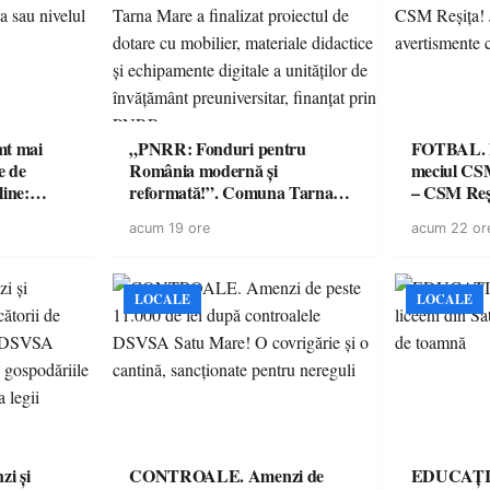
imt mai
„PNRR: Fonduri pentru
FOTBAL. Mă
e de
România modernă și
meciul CS
line:
reformată!”. Comuna Tarna
– CSM Reși
lul RTP?
Mare a finalizat proiectul de
avertisment
acum 19 ore
acum 22 or
dotare cu mobilier, materiale
suporteri
didactice și echipamente digitale
a unităților de învățământ
preuniversitar, finanțat prin
LOCALE
LOCALE
PNRR
i și
CONTROALE. Amenzi de
EDUCAȚIE.