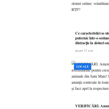
Ce caracteristici se s
puternic într-o sesiun
distracție la sloturi on
volatilitatea sau nive
acum 17 ore
LOCALE
VERIFICĂRI. Amenz