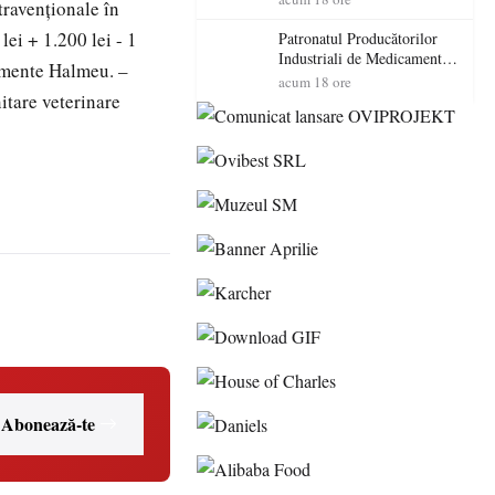
travenționale în
cadorosit cu un dosar penal
ei + 1.200 lei - 1
Patronatul Producătorilor
Industriali de Medicamente
imente Halmeu. –
din România (PRIMER):
acum 18 ore
“Întreruperea alimentării cu
itare veterinare
energie electrică a fabricilor
de medicamente va pune în
pericol accesul pacienților la
medicamente esențiale
Abonează-te