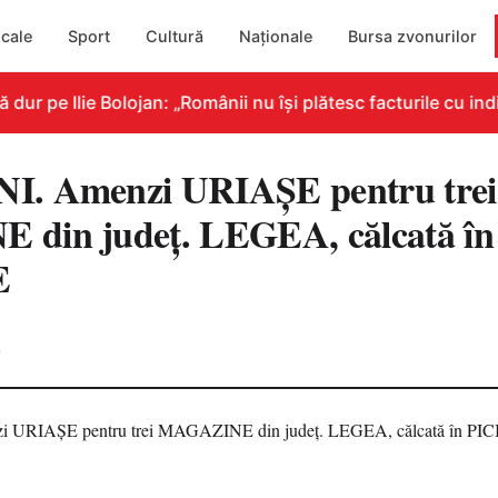
cale
Sport
Cultură
Naționale
Bursa zvonurilor
r pe Ilie Bolojan: „Românii nu își plătesc facturile cu indi
. Amenzi URIAȘE pentru trei
din județ. LEGEA, călcată în
E
0