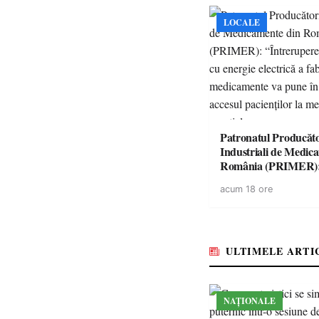
LOCALE
Patronatul Producăto
Industriali de Medic
România (PRIMER)
“Întreruperea aliment
acum 18 ore
energie electrică a fab
medicamente va pune 
accesul pacienților la
medicamente esențial
ULTIMELE ARTI
NAȚIONALE