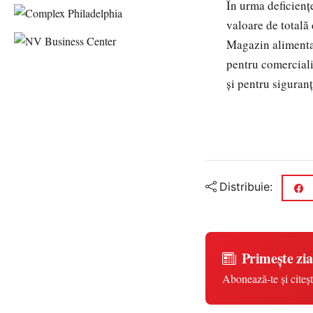
În urma deficienț
valoare de totală
Magazin alimenta
pentru comerciali
și pentru siguran
Distribuie:
Primește zia
Abonează-te și citeșt