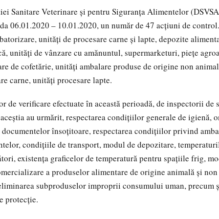
ției Sanitare Veterinare și pentru Siguranța Alimentelor (DSVS
oada 06.01.2020 – 10.01.2020, un număr de 47 acțiuni de control.
abatorizare, unități de procesare carne și lapte, depozite alimenta
că, unități de vânzare cu amănuntul, supermarketuri, piețe agro
oare de cofetărie, unități ambalare produse de origine non animal
re carne, unități procesare lapte.
or de verificare efectuate în această perioadă, de inspectorii de 
aceștia au urmărit, respectarea condițiilor generale de igienă, o
a documentelor însoțitoare, respectarea condițiilor privind amba
ntelor, condițiile de transport, modul de depozitare, temperaturi
ori, existența graficelor de temperatură pentru spațiile frig, mo
omercializare a produselor alimentare de origine animală și non
 eliminarea subproduselor improprii consumului uman, precum și
 protecție.