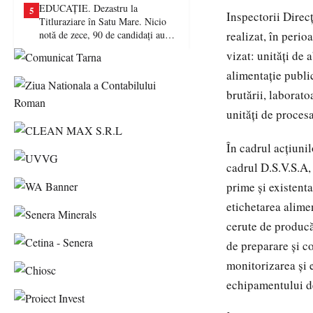
EDUCAȚIE. Dezastru la
5
Inspectorii Direc
Titluraziare în Satu Mare. Nicio
notă de zece, 90 de candidați au
realizat, în peri
picat examenul
vizat: unități de 
alimentație publi
brutării, laborat
unități de procesa
În cadrul acțiunil
cadrul D.S.V.S.A, 
prime și existent
etichetarea alime
cerute de producăt
de preparare și c
monitorizarea și
echipamentului de