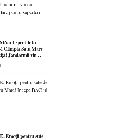
suri speciale la
M Olimpia Satu Mare
ța! Jandarmii vin cu
e clare pentru
e
 Emoții pentru sute