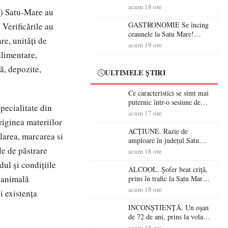
din România (PRIMER):
acum 18 ore
A) Satu-Mare au
“Întreruperea alimentării cu
energie electrică a fabricilor
GASTRONOMIE Se încing
 Verificările au
de medicamente va pune în
ceaunele la Satu Mare!
re, unități de
pericol accesul pacienților la
Concursul „Veress Ádám”
acum 19 ore
medicamente esențiale
revine cu preparate
alimentare,
spectaculoase, premii și un
ă, depozite,
jurat de renume
ULTIMELE ȘTIRI
Ce caracteristici se simt mai
puternic într-o sesiune de
specialitate din
distracție la sloturi online:
acum 17 ore
volatilitatea sau nivelul
riginea materiilor
RTP?
ACȚIUNE. Razie de
larea, marcarea si
amploare în județul Satu
le de păstrare
Mare! Polițiștii au dat sute
acum 18 ore
de amenzi și au lăsat 14
dul și condițiile
șoferi fără permis într-o
ALCOOL. Șofer beat criță,
singură zi
 animală
prins în trafic la Satu Mare!
Alcoolemie uriașă
acum 18 ore
 existența
descoperită de polițiști
INCONȘTIENȚĂ. Un oșan
de 72 de ani, prins la volan
fără permis! Polițiștii l-au
acum 18 ore