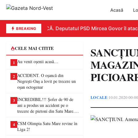
Acasă
Lo
REPLICĂ. Deputatul PSD Mircea Govor îl atacă du
BREAKING
SANCȚIUNI
CELE MAI CITITE
MAGAZINE 
Au venit oșenii acasă…
1
PICIOAR
ACCIDENT. O oșancă din
2
Negrești-Oaș a lovit pe trecere un
oșan octogenar
LOCALE
10.01.2020 00:0
•
INCREDIBIL!!! Șofer de 90 de
3
ani a produs un accident pe o
trecere de pietoni din Satu Mare. O
femeie a ajuns la spital
CSM Olimpia Satu Mare revine în
4
Liga 2!