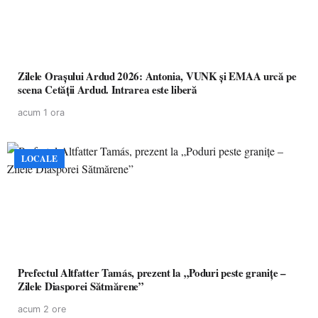
Zilele Orașului Ardud 2026: Antonia, VUNK și EMAA urcă pe
scena Cetății Ardud. Intrarea este liberă
acum 1 ora
LOCALE
Prefectul Altfatter Tamás, prezent la „Poduri peste granițe –
Zilele Diasporei Sătmărene”
acum 2 ore