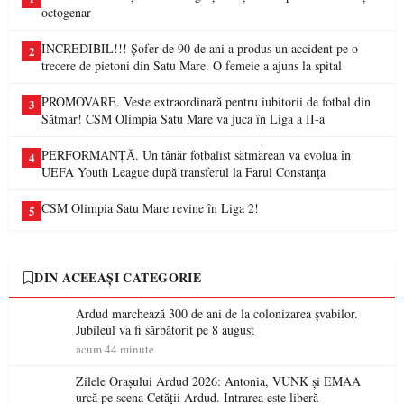
octogenar
INCREDIBIL!!! Șofer de 90 de ani a produs un accident pe o
2
trecere de pietoni din Satu Mare. O femeie a ajuns la spital
PROMOVARE. Veste extraordinară pentru iubitorii de fotbal din
3
Sătmar! CSM Olimpia Satu Mare va juca în Liga a II-a
PERFORMANȚĂ. Un tânăr fotbalist sătmărean va evolua în
4
UEFA Youth League după transferul la Farul Constanța
CSM Olimpia Satu Mare revine în Liga 2!
5
DIN ACEEAȘI CATEGORIE
Ardud marchează 300 de ani de la colonizarea șvabilor.
Jubileul va fi sărbătorit pe 8 august
acum 44 minute
Zilele Orașului Ardud 2026: Antonia, VUNK și EMAA
urcă pe scena Cetății Ardud. Intrarea este liberă