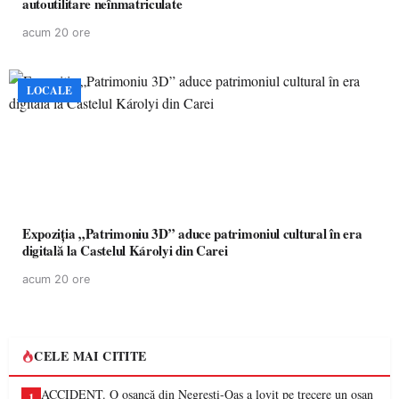
autoutilitare neînmatriculate
acum 20 ore
LOCALE
Expoziția „Patrimoniu 3D” aduce patrimoniul cultural în era
digitală la Castelul Károlyi din Carei
acum 20 ore
CELE MAI CITITE
ACCIDENT. O oșancă din Negrești-Oaș a lovit pe trecere un oșan
1