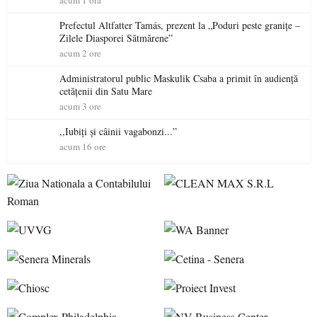
acum 1 ora
Prefectul Altfatter Tamás, prezent la „Poduri peste granițe –
Zilele Diasporei Sătmărene”
acum 2 ore
Administratorul public Maskulik Csaba a primit în audiență
cetățenii din Satu Mare
acum 3 ore
,,Iubiți și câinii vagabonzi...”
acum 16 ore