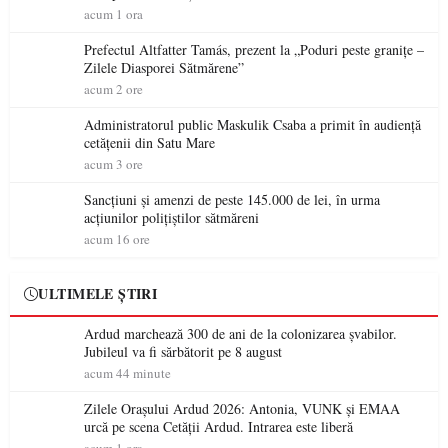
acum 1 ora
Prefectul Altfatter Tamás, prezent la „Poduri peste granițe –
Zilele Diasporei Sătmărene”
acum 2 ore
Administratorul public Maskulik Csaba a primit în audiență
cetățenii din Satu Mare
acum 3 ore
Sancțiuni și amenzi de peste 145.000 de lei, în urma
acțiunilor polițiștilor sătmăreni
acum 16 ore
ULTIMELE ȘTIRI
Ardud marchează 300 de ani de la colonizarea șvabilor.
Jubileul va fi sărbătorit pe 8 august
acum 44 minute
Zilele Orașului Ardud 2026: Antonia, VUNK și EMAA
urcă pe scena Cetății Ardud. Intrarea este liberă