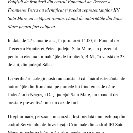
Polițiștii de frontieră din cadrul Punctului de Trecere a
Frontierei Petea au identificat și predat reprezentanților IPJ
Satu Mare un cetățean român, căutat de autoritățile din Satu
Mare pentru furt calificat.
În data de 27 ianuarie a.c., în jurul orei 14.00, în Punctul de
Trecere a Frontierei Petea, județul Satu Mare, s-a prezentat
pentru a efectua formalităţile de frontieră, B.M., în vârstă de 23
de ani, din județul Sălaj.
La verificări, colegii noștri au constatat că tânărul este căutat de
autoritățile din România, pe numele lui fiind emis de către
Judecătoria Negrești Oaș, județul Satu Mare, un mandat de
arestare preventivă, într-un caz de furt.
Drept urmare, persoana în cauză a fost predată unui echipaj din
cadrul Serviciului de Investigații Criminale din cadrul IPJ Satu
Mare, în vederea luării măsurilor legale ce se impun.