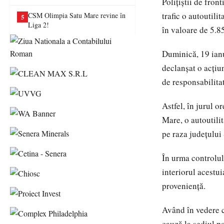
Poliţiştii de fron
va juca în Liga a II-a
trafic o autoutili
CSM Olimpia Satu Mare revine în
5
Liga 2!
în valoare de 5.8
Duminică, 19 ianua
declanșat o acțiu
de responsabilita
Astfel, în jurul o
Mare, o autoutili
pe raza județului
În urma controlulu
interiorul acestu
proveniență.
Având în vedere c
cauză la sediul po