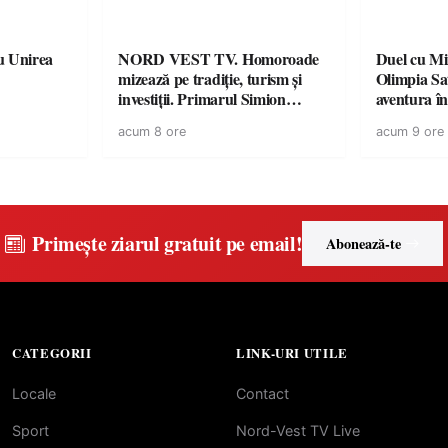
u Unirea
NORD VEST TV. Homoroade
Duel cu Mi
mizează pe tradiție, turism și
Olimpia Sa
investiții. Primarul Simion
aventura î
Ardelean: „Oțeloaia rămâne un
Baia Mare
acum 8 ore
acum 9 ore
brand al Codrului”
Primește ziarul gratuit pe email!
Abonează-te
CATEGORII
LINK-URI UTILE
Locale
Contact
Sport
Nord-Vest TV Live