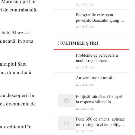
u Mare au oprit în
aventură și lecții despre
acum 8 ore
democrație pentru copiii din
ări de contrabandă,
tabăra de vară
Fotografiile care spun
poveștile Banatului ajung la
Muzeul de Artă Satu Mare
acum 8 ore
ră Satu Mare s-a
aineană, în zona
ULTIMELE ȘTIRI
Probleme de percepere a
noului regulament
unicipiul Satu
acum 1 ora
ni, domiciliată
Au venit oșenii acasă…
acum 2 ore
 au descoperit în
Polițiștii sătmăreni fac apel
la responsabilitate în
 avea documente de
trafic…
acum 3 ore
Peste 350 de amenzi aplicate
într-o singură zi de polițiștii
utovehiculul în
sătmăreni
acum 3 ore