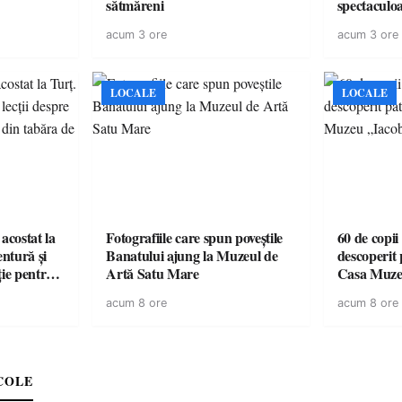
sătmăreni
spectaculoa
cu cazare di
acum 3 ore
acum 3 ore
pentru o e
LOCALE
LOCALE
acostat la
Fotografiile care spun poveștile
60 de copii
entură și
Banatului ajung la Muzeul de
descoperit 
ție pentru
Artă Satu Mare
Casa Muze
vară
acum 8 ore
acum 8 ore
COLE