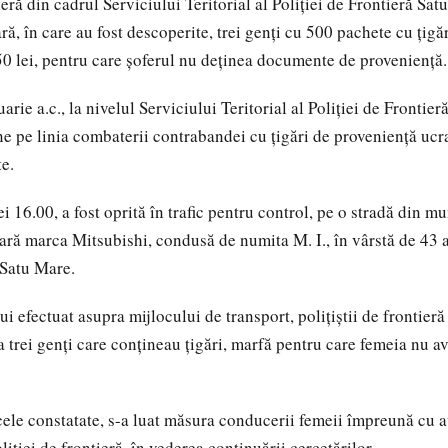
tieră din cadrul Serviciului Teritorial al Poliției de Frontieră Sat
tară, în care au fost descoperite, trei genți cu 500 pachete cu țig
50 lei, pentru care şoferul nu deţinea documente de proveniență.
rie a.c., la nivelul Serviciului Teritorial al Poliției de Frontie
ne pe linia combaterii contrabandei cu țigări de proveniență ucr
te.
rei 16.00, a fost oprită în trafic pentru control, pe o stradă din m
tară marca Mitsubishi, condusă de numita M. I., în vârstă de 43 a
 Satu Mare.
i efectuat asupra mijlocului de transport, polițiștii de frontieră
ia trei genți care conțineau țigări, marfă pentru care femeia nu
ele constatate, s-a luat măsura conducerii femeii împreună cu a
liției de frontieră, în vederea continuării cercetărilor.