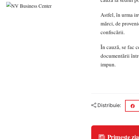
Astfel, în urma in
mărci, de provenie
confiscării.
În cauză, se fac c
documentării între
impun.
Distribuie:
Primește zia