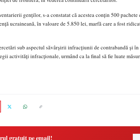
ventarierii genților, s-a constatat că acestea conțin 500 pachete c
nță ucraineană, în valoare de 5.850 lei, marfă care a fost ridica
ercetări sub aspectul săvârșirii infracțiunii de contrabandă și î
gii activități infracționale, urmând ca la final să fie luate măsur
rul gratuit pe email!