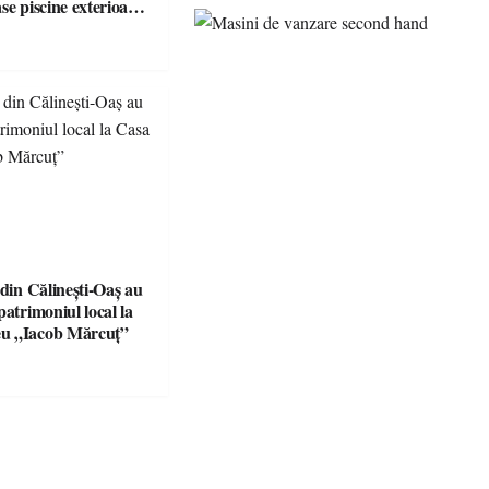
se piscine exterioare
n Maramureș, ideale
scapadă de vară
 din Călinești-Oaș au
patrimoniul local la
u „Iacob Mărcuț”