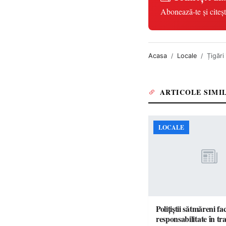
Abonează-te și citeșt
Acasa
Locale
Țigări
ARTICOLE SIMI
LOCALE
Polițiștii sătmăreni fa
responsabilita