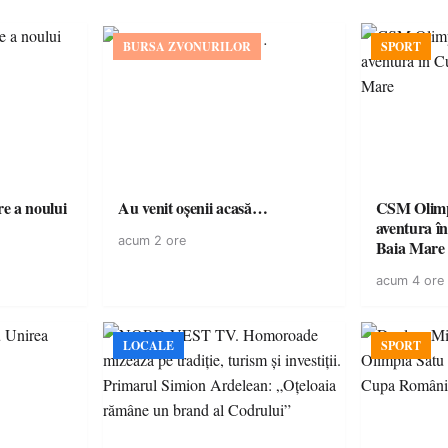
BURSA ZVONURILOR
SPORT
e a noului
Au venit oșenii acasă…
CSM Olimp
aventura în Cupa României la
acum 2 ore
Baia Mare
acum 4 ore
LOCALE
SPORT