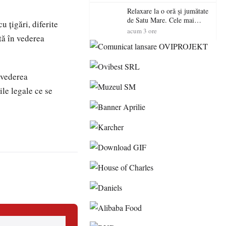
Relaxare la o oră și jumătate
de Satu Mare. Cele mai
u țigări, diferite
spectaculoase piscine
acum 3 ore
tă în vederea
exterioare cu cazare din
Maramureș, ideale pentru o
escapadă de vară
n vederea
ile legale ce se