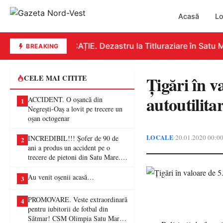
Acasă
Lo
EDUCAȚIE. Dezastru la Titluraziare în Satu Ma
BREAKING
Țigări în v
CELE MAI CITITE
autoutilitar
ACCIDENT. O oșancă din
1
Negrești-Oaș a lovit pe trecere un
oșan octogenar
LOCALE
20.01.2020 00:0
•
INCREDIBIL!!! Șofer de 90 de
2
ani a produs un accident pe o
trecere de pietoni din Satu Mare. O
femeie a ajuns la spital
Au venit oșenii acasă…
3
PROMOVARE. Veste extraordinară
4
pentru iubitorii de fotbal din
Sătmar! CSM Olimpia Satu Mare