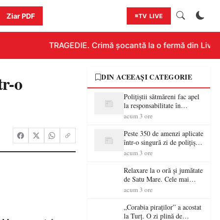
Ziar PDF
TV LIVE
TRAGEDIE. Crimă șocantă la o fermă din Livada!!
tr-o
DIN ACEEAȘI CATEGORIE
Polițiștii sătmăreni fac apel
la responsabilitate în
trafic…
acum 3 ore
Peste 350 de amenzi aplicate
într-o singură zi de polițiștii
sătmăreni
acum 3 ore
Relaxare la o oră și jumătate
de Satu Mare. Cele mai
spectaculoase piscine
acum 3 ore
exterioare cu cazare din
Maramureș, ideale pentru o
„Corabia piraților” a acostat
escapadă de vară
la Turț. O zi plină de