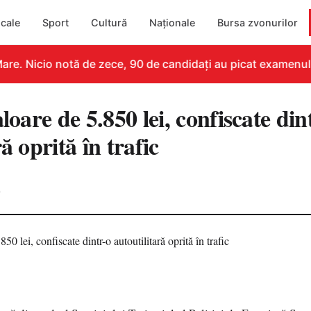
cale
Sport
Cultură
Naționale
Bursa zvonurilor
re. Nicio notă de zece, 90 de candidați au picat examenul
aloare de 5.850 lei, confiscate din
ă oprită în trafic
0