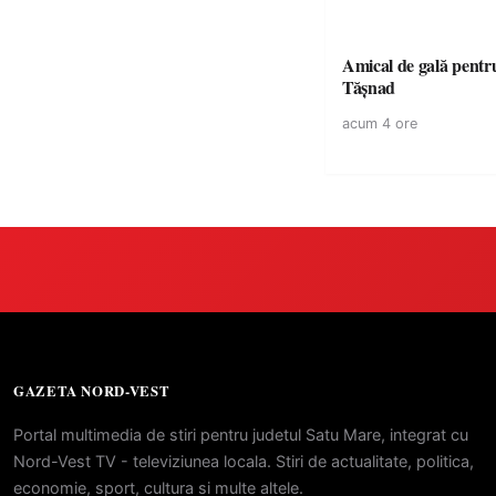
Amical de gală pentr
Tășnad
acum 4 ore
GAZETA NORD-VEST
Portal multimedia de stiri pentru judetul Satu Mare, integrat cu
Nord-Vest TV - televiziunea locala. Stiri de actualitate, politica,
economie, sport, cultura si multe altele.