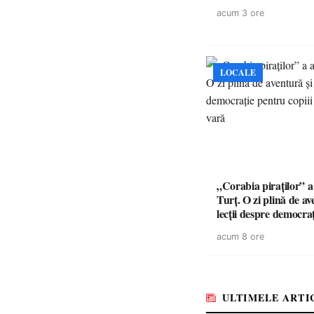
acum 3 ore
LOCALE
„Corabia piraților” a 
Turț. O zi plină de av
lecții despre democra
copiii din tabăra de 
acum 8 ore
ULTIMELE ARTI