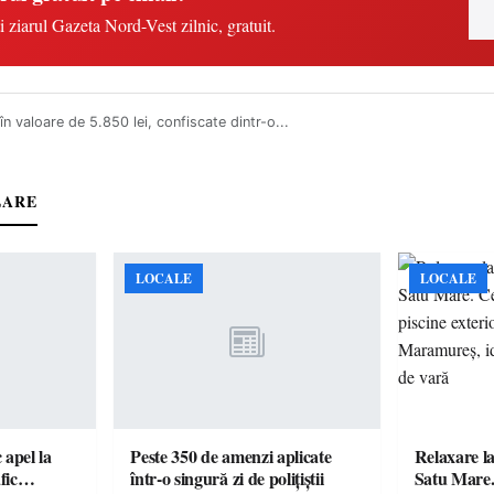
i ziarul Gazeta Nord-Vest zilnic, gratuit.
 în valoare de 5.850 lei, confiscate dintr-o...
LARE
LOCALE
LOCALE
c apel la
Peste 350 de amenzi aplicate
Relaxare la
te în trafic…
într-o singură zi de polițiștii
Satu Mare.