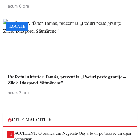
acum 6 ore
LOCALE
Prefectul Altfatter Tamás, prezent la „Poduri peste granițe –
Zilele Diasporei Sătmărene”
acum 7 ore
CELE MAI CITITE
ACCIDENT. O oșancă din Negrești-Oaș a lovit pe trecere un oșan
1
octogenar