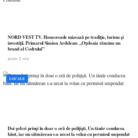
NORD VEST TV. Homoroade mizează pe tradiție, turism și
investiții. Primarul Simion Ardelean: „Oțeloaia rămâne un
brand al Codrului”
acum 2 ore
LOCALE
Doi șoferi prinși în doar o oră de polițiști. Un tânăr conducea
băut, iar un sătmărean s-a urcat la volan cu permisul suspendat