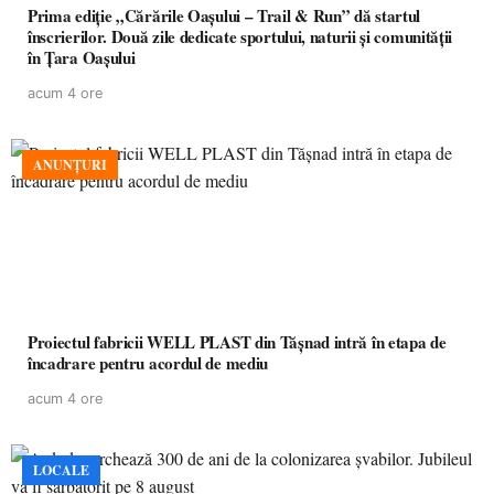
Prima ediție „Cărările Oașului – Trail & Run” dă startul
înscrierilor. Două zile dedicate sportului, naturii și comunității
în Țara Oașului
acum 4 ore
ANUNȚURI
Proiectul fabricii WELL PLAST din Tășnad intră în etapa de
încadrare pentru acordul de mediu
acum 4 ore
LOCALE