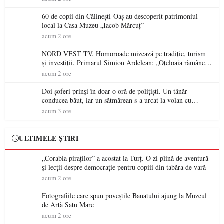
60 de copii din Călinești-Oaș au descoperit patrimoniul
local la Casa Muzeu „Iacob Mărcuț”
acum 2 ore
NORD VEST TV. Homoroade mizează pe tradiție, turism
și investiții. Primarul Simion Ardelean: „Oțeloaia rămâne
un brand al Codrului”
acum 2 ore
Doi șoferi prinși în doar o oră de polițiști. Un tânăr
conducea băut, iar un sătmărean s-a urcat la volan cu
permisul suspendat
acum 3 ore
ULTIMELE ȘTIRI
„Corabia piraților” a acostat la Turț. O zi plină de aventură
și lecții despre democrație pentru copiii din tabăra de vară
acum 2 ore
Fotografiile care spun poveștile Banatului ajung la Muzeul
de Artă Satu Mare
acum 2 ore