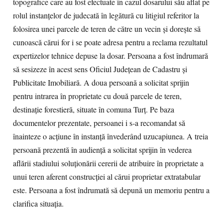
topografice care au fost efectuate în cazul dosarului său aflat pe
rolul instanțelor de judecată în legătură cu litigiul referitor la
folosirea unei parcele de teren de către un vecin și dorește să
cunoască cărui for i se poate adresa pentru a reclama rezultatul
expertizelor tehnice depuse la dosar. Persoana a fost îndrumară
să sesizeze în acest sens Oficiul Județean de Cadastru și
Publicitate Imobiliară. A doua persoană a solicitat sprijin
pentru intrarea în proprietate cu două parcele de teren,
destinație forestieră, situate în comuna Turț. Pe baza
documentelor prezentate, persoanei i s-a recomandat să
înainteze o acțiune în instanță învederând uzucapiunea. A treia
persoană prezentă în audiență a solicitat sprijin în vederea
aflării stadiului soluționării cererii de atribuire în proprietate a
unui teren aferent construcției al cărui proprietar extratabular
este. Persoana a fost îndrumată să depună un memoriu pentru a
clarifica situația.