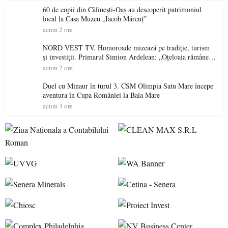
60 de copii din Călinești-Oaș au descoperit patrimoniul
local la Casa Muzeu „Iacob Mărcuț”
acum 2 ore
NORD VEST TV. Homoroade mizează pe tradiție, turism
și investiții. Primarul Simion Ardelean: „Oțeloaia rămâne
un brand al Codrului”
acum 2 ore
Duel cu Minaur în turul 3. CSM Olimpia Satu Mare începe
aventura în Cupa României la Baia Mare
acum 3 ore