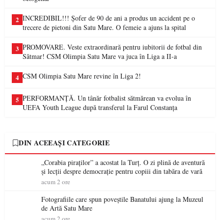
INCREDIBIL!!! Șofer de 90 de ani a produs un accident pe o
2
trecere de pietoni din Satu Mare. O femeie a ajuns la spital
PROMOVARE. Veste extraordinară pentru iubitorii de fotbal din
3
Sătmar! CSM Olimpia Satu Mare va juca în Liga a II-a
CSM Olimpia Satu Mare revine în Liga 2!
4
PERFORMANȚĂ. Un tânăr fotbalist sătmărean va evolua în
5
UEFA Youth League după transferul la Farul Constanța
DIN ACEEAȘI CATEGORIE
„Corabia piraților” a acostat la Turț. O zi plină de aventură
și lecții despre democrație pentru copiii din tabăra de vară
acum 2 ore
Fotografiile care spun poveștile Banatului ajung la Muzeul
de Artă Satu Mare
acum 2 ore