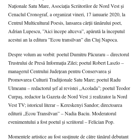
Naționale Satu Mare, Asociația Scriitorilor de Nord Vest și
Cenaclul Cronograf, a organizat vineri, 17 ianuarie 2020, la
Centrul Multicultural Poesis, lansarea cărții tânărului poet,
Adrian Lupescu, ”Aici începe altceva”, apărută la începutul
acestui an la editura ”Ecou transilvan” din Cluj Napoca.
Despre volum au vorbit: poetul Dumitru Păcuraru – directorul
Trustrului de Presă Informația Zilei; poetul Robert Laszlo –
managerul Centrului Județean pentru Conservarea și
Promovarea Culturii Tradiționale Satu Mare; poetul Radu
Ulmeanu – redactorul șef al revistei „Acolada”; poetul Teodor
Curpaș, redactor la Gazeta de Nord Vest ;i realizator la Nord
Vest TV; istoricul literar – Kereskenyi Sandor; directoarea
editurii „Ecou Transilvan” – Nadia Baciu. Moderatorul
evenimentului a fost poetul și scriitorul – Felician Pop.
Momentele artistice au fost susținute de către tânărul debutant