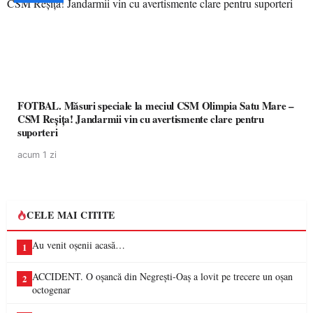
FOTBAL. Măsuri speciale la meciul CSM Olimpia Satu Mare –
CSM Reșița! Jandarmii vin cu avertismente clare pentru
suporteri
acum 1 zi
CELE MAI CITITE
Au venit oșenii acasă…
1
ACCIDENT. O oșancă din Negrești-Oaș a lovit pe trecere un oșan
2
octogenar