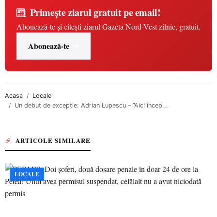
Primește ziarul gratuit pe email!
Abonează-te și citești ziarul Gazeta Nord-Vest zilnic, gratuit.
Abonează-te
Acasa
Locale
Un debut de excepție: Adrian Lupescu – ”Aici încep...
ARTICOLE SIMILARE
LOCALE