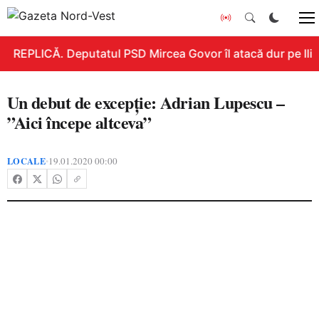
REPLICĂ. Deputatul PSD Mircea Govor îl atacă dur pe Ilie B
Un debut de excepție: Adrian Lupescu –
”Aici începe altceva”
LOCALE
19.01.2020 00:00
•