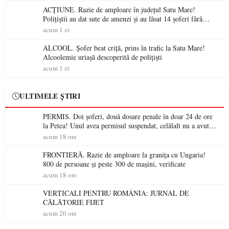
ACȚIUNE. Razie de amploare în județul Satu Mare!
Polițiștii au dat sute de amenzi și au lăsat 14 șoferi fără
permis într-o singură zi
acum 1 zi
ALCOOL. Șofer beat criță, prins în trafic la Satu Mare!
Alcoolemie uriașă descoperită de polițiști
acum 1 zi
ULTIMELE ȘTIRI
PERMIS. Doi șoferi, două dosare penale în doar 24 de ore
la Petea! Unul avea permisul suspendat, celălalt nu a avut
niciodată permis
acum 18 ore
FRONTIERĂ. Razie de amploare la granița cu Ungaria!
800 de persoane și peste 300 de mașini, verificate
acum 18 ore
VERTICALI PENTRU ROMÂNIA: JURNAL DE
CĂLĂTORIE FIJET
acum 20 ore