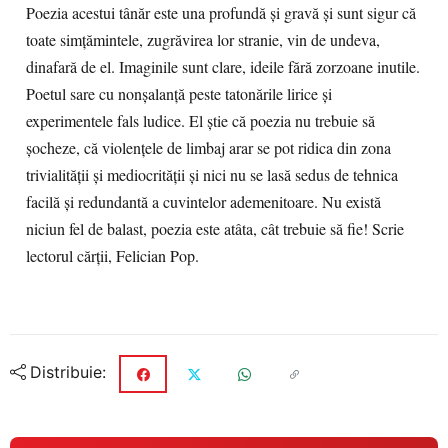
Poezia acestui tânăr este una profundă și gravă și sunt sigur că
toate simțămintele, zugrăvirea lor stranie, vin de undeva,
dinafară de el. Imaginile sunt clare, ideile fără zorzoane inutile.
Poetul sare cu nonșalanță peste tatonările lirice și
experimentele fals ludice. El știe că poezia nu trebuie să
șocheze, că violențele de limbaj arar se pot ridica din zona
trivialității și mediocrității și nici nu se lasă sedus de tehnica
facilă și redundantă a cuvintelor ademenitoare. Nu există
niciun fel de balast, poezia este atâta, cât trebuie să fie! Scrie
lectorul cărții, Felician Pop.
Distribuie: