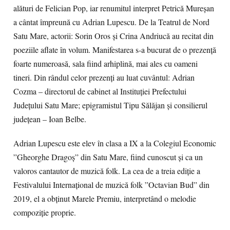
alături de Felician Pop, iar renumitul interpret Petrică Mureșan
a cântat împreună cu Adrian Lupescu. De la Teatrul de Nord
Satu Mare, actorii: Sorin Oros și Crina Andriucă au recitat din
poeziile aflate în volum. Manifestarea s-a bucurat de o prezență
foarte numeroasă, sala fiind arhiplină, mai ales cu oameni
tineri. Din rândul celor prezenți au luat cuvântul: Adrian
Cozma – directorul de cabinet al Instituției Prefectului
Județului Satu Mare; epigramistul Tipu Sălăjan și consilierul
județean – Ioan Belbe.
Adrian Lupescu este elev în clasa a IX a la Colegiul Economic
”Gheorghe Dragoș” din Satu Mare, fiind cunoscut și ca un
valoros cantautor de muzică folk. La cea de a treia ediție a
Festivalului Internațional de muzică folk ”Octavian Bud” din
2019, el a obținut Marele Premiu, interpretând o melodie
compoziție proprie.