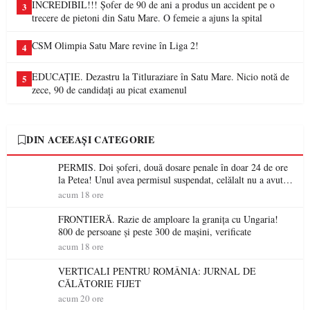
INCREDIBIL!!! Șofer de 90 de ani a produs un accident pe o
3
trecere de pietoni din Satu Mare. O femeie a ajuns la spital
CSM Olimpia Satu Mare revine în Liga 2!
4
EDUCAȚIE. Dezastru la Titluraziare în Satu Mare. Nicio notă de
5
zece, 90 de candidați au picat examenul
DIN ACEEAȘI CATEGORIE
PERMIS. Doi șoferi, două dosare penale în doar 24 de ore
la Petea! Unul avea permisul suspendat, celălalt nu a avut
niciodată permis
acum 18 ore
FRONTIERĂ. Razie de amploare la granița cu Ungaria!
800 de persoane și peste 300 de mașini, verificate
acum 18 ore
VERTICALI PENTRU ROMÂNIA: JURNAL DE
CĂLĂTORIE FIJET
acum 20 ore