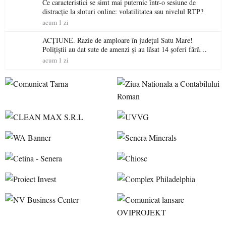
Ce caracteristici se simt mai puternic într-o sesiune de
distracție la sloturi online: volatilitatea sau nivelul RTP?
acum 1 zi
ACȚIUNE. Razie de amploare în județul Satu Mare!
Polițiștii au dat sute de amenzi și au lăsat 14 șoferi fără
permis într-o singură zi
acum 1 zi