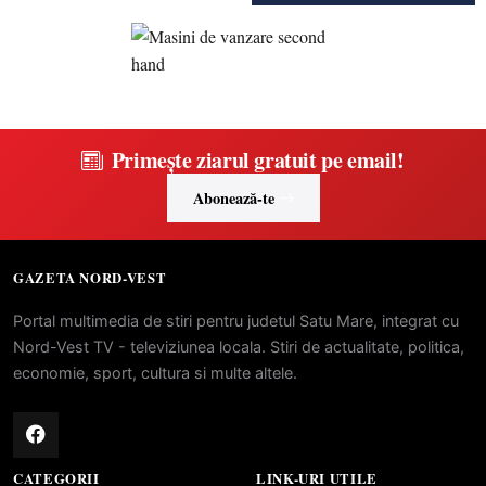
Primește ziarul gratuit pe email!
Abonează-te
GAZETA NORD-VEST
Portal multimedia de stiri pentru judetul Satu Mare, integrat cu
Nord-Vest TV - televiziunea locala. Stiri de actualitate, politica,
economie, sport, cultura si multe altele.
CATEGORII
LINK-URI UTILE