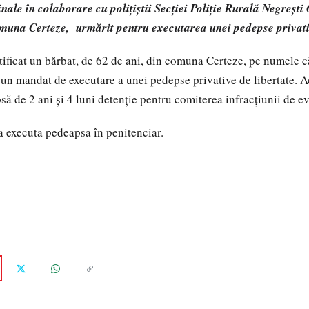
inale
în colaborare cu polițiștii Secției Poliție Rurală Negrești 
muna Certeze, urmărit pentru executarea unei pedepse privativ
entificat un bărbat, de 62 de ani, din comuna Certeze, pe numele 
un mandat de executare a unei pedepse privative de libertate. A
ă de 2 ani și 4 luni detenţie pentru comiterea infracţiunii de ev
va executa pedeapsa în penitenciar.