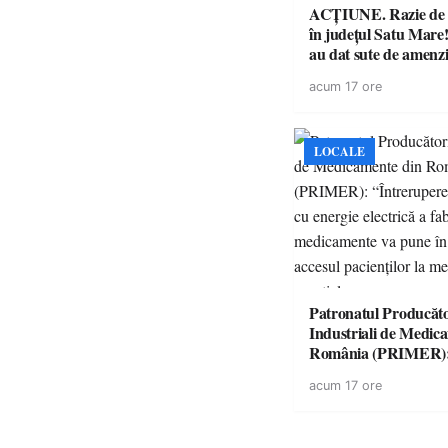
ACȚIUNE. Razie de 
în județul Satu Mare! P
au dat sute de amenzi 
14 șoferi fără permis 
acum 17 ore
singură zi
LOCALE
Patronatul Producăto
Industriali de Medic
România (PRIMER)
“Întreruperea aliment
acum 17 ore
energie electrică a fab
medicamente va pune 
accesul pacienților la