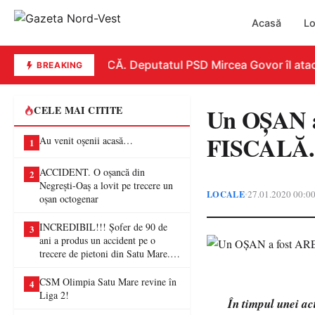
Acasă
Lo
REPLICĂ. Deputatul PSD Mircea Govor îl atacă d
BREAKING
Un OȘAN 
CELE MAI CITITE
FISCALĂ. 
Au venit oșenii acasă…
1
ACCIDENT. O oșancă din
2
Negrești-Oaș a lovit pe trecere un
LOCALE
27.01.2020 00:0
•
oșan octogenar
INCREDIBIL!!! Șofer de 90 de
3
ani a produs un accident pe o
trecere de pietoni din Satu Mare. O
femeie a ajuns la spital
CSM Olimpia Satu Mare revine în
4
Liga 2!
În timpul unei act