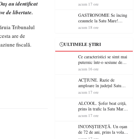
Oaș au identificat
din România (PRIMER):
acum 17 ore
“Întreruperea alimentării cu
e de libertate.
energie electrică a fabricilor
GASTRONOMIE Se încing
de medicamente va pune în
ceaunele la Satu Mare!
pericol accesul pacienților la
Concursul „Veress Ádám”
căruia Tribunalul
acum 18 ore
medicamente esențiale
revine cu preparate
cesta are de
spectaculoase, premii și un
jurat de renume
aziune fiscală.
ULTIMELE ȘTIRI
Ce caracteristici se simt mai
puternic într-o sesiune de
distracție la sloturi online:
acum 16 ore
volatilitatea sau nivelul
RTP?
ACȚIUNE. Razie de
amploare în județul Satu
Mare! Polițiștii au dat sute
acum 17 ore
de amenzi și au lăsat 14
șoferi fără permis într-o
ALCOOL. Șofer beat criță,
singură zi
prins în trafic la Satu Mare!
Alcoolemie uriașă
acum 17 ore
descoperită de polițiști
INCONȘTIENȚĂ. Un oșan
de 72 de ani, prins la volan
fără permis! Polițiștii l-au
acum 17 ore