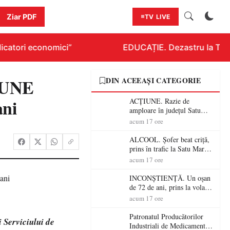
Ziar PDF
TV LIVE
icatori economici”
EDUCAȚIE. Dezastru la Titlur
IUNE
DIN ACEEAȘI CATEGORIE
ani
ACȚIUNE. Razie de
amploare în județul Satu
Mare! Polițiștii au dat sute
acum 17 ore
de amenzi și au lăsat 14
șoferi fără permis într-o
ALCOOL. Șofer beat criță,
singură zi
prins în trafic la Satu Mare!
Alcoolemie uriașă
acum 17 ore
descoperită de polițiști
INCONȘTIENȚĂ. Un oșan
de 72 de ani, prins la volan
fără permis! Polițiștii l-au
acum 17 ore
cadorosit cu un dosar penal
Patronatul Producătorilor
i Serviciului de
Industriali de Medicamente