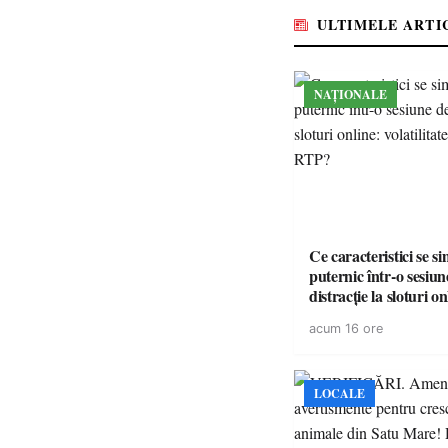
medicamente esențial
ULTIMELE ARTI
NAȚIONALE
Ce caracteristici se s
puternic într-o sesiun
distracție la sloturi on
volatilitatea sau nive
acum 16 ore
LOCALE