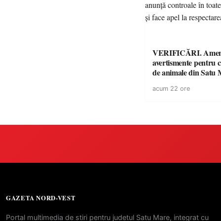
VERIFICĂRI. Amenz
avertismente pentru c
de animale din Satu 
DSVSA anunță contro
acum 22 ore
toate gospodăriile și f
respectarea legii
GAZETA NORD-VEST
Portal multimedia de stiri pentru judetul Satu Mare, integrat cu