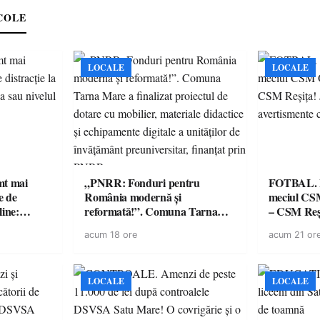
e
COLE
LOCALE
LOCALE
imt mai
„PNRR: Fonduri pentru
FOTBAL. Mă
e de
România modernă și
meciul CS
line:
reformată!”. Comuna Tarna
– CSM Reși
lul RTP?
Mare a finalizat proiectul de
avertisment
acum 18 ore
acum 21 or
dotare cu mobilier, materiale
suporteri
didactice și echipamente digitale
a unităților de învățământ
preuniversitar, finanțat prin
LOCALE
LOCALE
PNRR