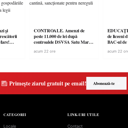
i și
CONTROALE. Amenzi de
EDUCAȚIE.
rescătorii
peste 11.000 de lei după
de liceeni 
Mare!
controalele DSVSA Satu Mare!
BAC-ul de
ale în
O covrigărie și o cantină,
acum 22 ore
acum 22 or
ace apel la
sancționate pentru nereguli
Primește ziarul gratuit pe email!
Abonează-te
CATEGORII
LINK-URI UTILE
Locale
Contact