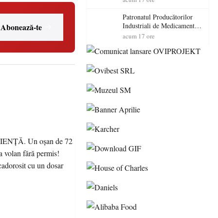
cadorosit cu un dosar penal
Patronatul Producătorilor
Industriali de Medicamente
Abonează-te
din România (PRIMER):
acum 17 ore
“Întreruperea alimentării cu
energie electrică a fabricilor
de medicamente va pune în
pericol accesul pacienților la
medicamente esențiale