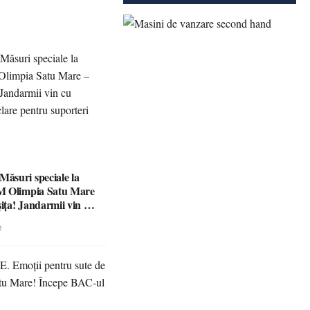
suri speciale la
M Olimpia Satu Mare
ța! Jandarmii vin cu
e clare pentru
e