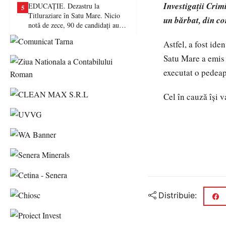
Investigații Crim
EDUCAȚIE. Dezastru la
5
Titluraziare în Satu Mare. Nicio
un bărbat, din co
notă de zece, 90 de candidați au
picat examenul
Astfel, a fost id
Satu Mare a emis 
executat o pedeaps
Cel în cauză îşi 
Distribuie: