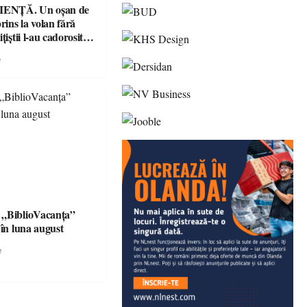
ENȚĂ. Un oșan de
prins la volan fără
țiștii l-au cadorosit
r penal
e
 „BiblioVacanța”
 în luna august
e