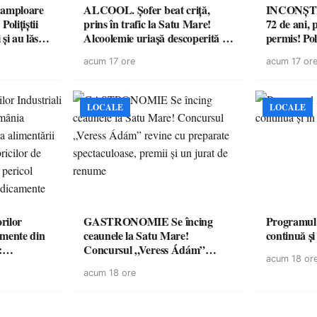
amploare
ALCOOL. Șofer beat criță,
INCONȘTI
olițiștii
prins în trafic la Satu Mare!
72 de ani, 
și au lăsat
Alcoolemie uriașă descoperită de
permis! Poli
într-o
polițiști
cu un dosa
acum 17 ore
acum 17 or
LOCALE
LOCALE
rilor
GASTRONOMIE Se încing
Programul
amente din
ceaunele la Satu Mare!
continuă și
:
Concursul „Veress Ádám”
acum 18 or
ării cu
revine cu preparate
acum 18 ore
ricilor de
spectaculoase, premii și un jurat
în pericol
de renume