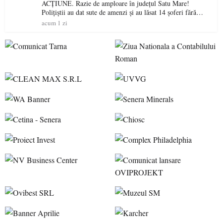
ACȚIUNE. Razie de amploare în județul Satu Mare!
Polițiștii au dat sute de amenzi și au lăsat 14 șoferi fără
permis într-o singură zi
acum 1 zi