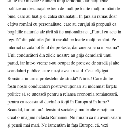
să fie maximizate? Suntem uniți teritorial, dar hărțuielile
politice au descurajat extrem de mult pe foarte mulți români de
bine, care au luat și ei calea străinătății. În țară au rămas doar
câțiva români cu personalitate, care au curajul să propună ca
bogățiile naturale ale țării să fie naționalizate. „Furtul cu acte în
regulă” din pădurile țării îi revoltă pe foarte mulți români. Pe
internet circulă tot felul de proteste, dar cine să le ia în seamă?
Unii conducători din zilele noastre au grija demolării unui
partid, iar într-o vreme s-au ocupat de proteste de stradă și alte
scandaluri publice, care nu-și aveau rostul. Ce a câștigat
România în urma protestelor de stradă? Nimic! Care dintre
foștii noștri conducători postrevoluționari au îndemnat forțele
politice să se unească pentru a relansa economia românească,
pentru ca aceasta să devină o forță în Europa și în lume?
Scandal, furturi, ură, tensiuni sociale și multe alte emoții au
creat o imagine nefastă României. Ne mirăm că nu avem salarii
și pensii mai mari. Ne lamentăm în fața Europei că, vezi