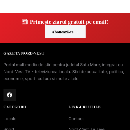
Primește ziarul gratuit pe email!
Abonează-te
GAZETA NORD-VEST
Portal multimedia de stiri pentru judetul Satu Mare, integrat cu
Nord-Vest TV - televiziunea locala. Stiri de actualitate, politica,
economie, sport, cultura si multe altele.
CATEGORII
LINK-URI UTILE
Locale
Contact
Sport
Nord-Vest TV Live