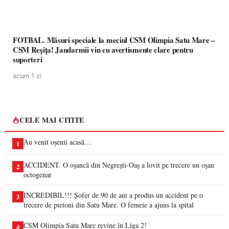
FOTBAL. Măsuri speciale la meciul CSM Olimpia Satu Mare –
CSM Reșița! Jandarmii vin cu avertismente clare pentru
suporteri
acum 1 zi
CELE MAI CITITE
Au venit oșenii acasă…
1
ACCIDENT. O oșancă din Negrești-Oaș a lovit pe trecere un oșan
2
octogenar
INCREDIBIL!!! Șofer de 90 de ani a produs un accident pe o
3
trecere de pietoni din Satu Mare. O femeie a ajuns la spital
CSM Olimpia Satu Mare revine în Liga 2!
4