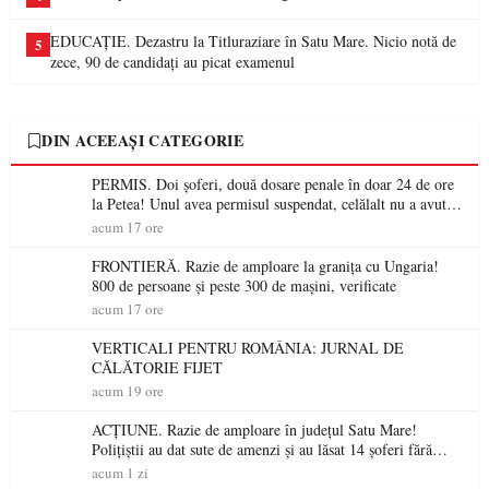
EDUCAȚIE. Dezastru la Titluraziare în Satu Mare. Nicio notă de
5
zece, 90 de candidați au picat examenul
DIN ACEEAȘI CATEGORIE
PERMIS. Doi șoferi, două dosare penale în doar 24 de ore
la Petea! Unul avea permisul suspendat, celălalt nu a avut
niciodată permis
acum 17 ore
FRONTIERĂ. Razie de amploare la granița cu Ungaria!
800 de persoane și peste 300 de mașini, verificate
acum 17 ore
VERTICALI PENTRU ROMÂNIA: JURNAL DE
CĂLĂTORIE FIJET
acum 19 ore
ACȚIUNE. Razie de amploare în județul Satu Mare!
Polițiștii au dat sute de amenzi și au lăsat 14 șoferi fără
permis într-o singură zi
acum 1 zi