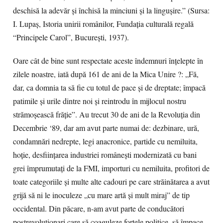
deschisă la adevăr şi închisă la minciuni şi la linguşire.” (Sursa:
I. Lupaş, Istoria unirii românilor, Fundaţia culturală regală
“Principele Carol”, Bucureşti, 1937).
Oare cât de bine sunt respectate aceste îndemnuri înțelepte în
zilele noastre, iată după 161 de ani de la Mica Unire ?: „Fă,
dar, ca domnia ta să fie cu totul de pace şi de dreptate; împacă
patimile şi urile dintre noi şi reintrodu în mijlocul nostru
strămoşească frăţie”. Au trecut 30 de ani de la Revoluția din
Decembrie ‘89, dar am avut parte numai de: dezbinare, ură,
condamnări nedrepte, legi anacronice, partide cu nemiluita,
hoție, desființarea industriei românești modernizată cu bani
grei împrumutați de la FMI, importuri cu nemiluita, profitori de
toate categoriile și multe alte cadouri pe care străinătarea a avut
grijă să ni le inoculeze „cu mare artă și mult miraj” de tip
occidental. Din păcare, n-am avut parte de conducători
postrevoluționari care să coaguleze forțele politice, să împace