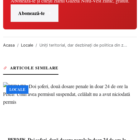
Abonează-te și citești ziarul Gazeta Nord-Vest zilnic, gratuit.
Abonează-te
Acasa
Locale
Uniți teritorial, dar dezbinați de politica din z...
ARTICOLE SIMILARE
LOCALE
PERMIS. Doi șoferi, două dosare penale în doar 24 de ore la