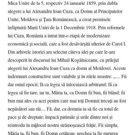
Mica Unire de la 5, respectiv 24 ianuarie 1859, prin dubla
alegere a lui Alexandru Ioan Cuza, ca Domn al Principatelor
Unite, Moldova și Țara Românească, a creat premisele
înfăptuirii Marii Uniri de la 1 Decembrie 1918. Prin reformele
lui Cuza, România a intrat într-o etapă de modernizare
economică și socială, care a fost desăvărșită ulterior de Carol I.
Din arhivele istoriei am selectat câteva idei pe care le-am
descoperit în discursul lui Mihail Kogălniceanu, cu prilejul
alegerii lui Alexandru Ioan Cuza ca domn al Moldovei. Aceste
îndemnuri constructive sunt valabile și în zilele noastre: „… Fii
dar omul epocii; fă ca legea să înlocuiască arbitrarul; fă ca
legea să fie tare, iar tu, Măria ta, ca Domn fii bun, fii blând; fii
bun mai ales cu acei pentru care mai toţi Domnii trecuţi au fost
nepăsători sau răi… Fă, dar, ca domnia ta să fie cu totul de
pace şi de dreptate; împacă patimile şi urile dintre noi şi
reintrodu în mijlocul nostru strămoşească frăţie. Fii simplu,
Măria ta, fii bun, fii Domn cetăţean; urechea ta fie pururea