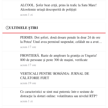
ALCOOL. Șofer beat criță, prins în trafic la Satu Mare!
Alcoolemie uriașă descoperită de polițiști
acum 1 zi
ULTIMELE ȘTIRI
PERMIS. Doi șoferi, două dosare penale în doar 24 de ore
la Petea! Unul avea permisul suspendat, celălalt nu a avut
niciodată permis
acum 17 ore
FRONTIERĂ. Razie de amploare la granița cu Ungaria!
800 de persoane și peste 300 de mașini, verificate
acum 17 ore
VERTICALI PENTRU ROMÂNIA: JURNAL DE
CĂLĂTORIE FIJET
acum 19 ore
Ce caracteristici se simt mai puternic într-o sesiune de
distracție la sloturi online: volatilitatea sau nivelul RTP?
acum 1 zi