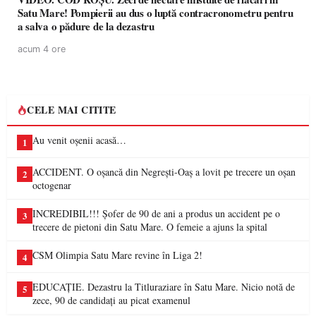
Satu Mare! Pompierii au dus o luptă contracronometru pentru
a salva o pădure de la dezastru
acum 4 ore
CELE MAI CITITE
Au venit oșenii acasă…
1
ACCIDENT. O oșancă din Negrești-Oaș a lovit pe trecere un oșan
2
octogenar
INCREDIBIL!!! Șofer de 90 de ani a produs un accident pe o
3
trecere de pietoni din Satu Mare. O femeie a ajuns la spital
CSM Olimpia Satu Mare revine în Liga 2!
4
EDUCAȚIE. Dezastru la Titluraziare în Satu Mare. Nicio notă de
5
zece, 90 de candidați au picat examenul