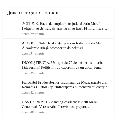
DIN ACEEAȘI CATEGORIE
ACȚIUNE. Razie de amploare în județul Satu Mare!
Polițiștii au dat sute de amenzi și au lăsat 14 șoferi fără
permis într-o singură zi
acum 29 minute
ALCOOL. Șofer beat criță, prins în trafic la Satu Mare!
Alcoolemie uriașă descoperită de polițiști
acum 31 minute
INCONȘTIENȚĂ. Un oșan de 72 de ani, prins la volan
fără permis! Polițiștii l-au cadorosit cu un dosar penal
acum 35 minute
Patronatul Producătorilor Industriali de Medicamente din
România (PRIMER): “Întreruperea alimentării cu energie
electrică a fabricilor de medicamente va pune în pericol
acum 42 minute
accesul pacienților la medicamente esențiale
GASTRONOMIE Se încing ceaunele la Satu Mare!
Concursul „Veress Ádám” revine cu preparate
spectaculoase, premii și un jurat de renume
acum 48 minute