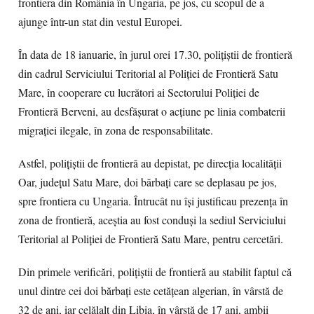
frontiera din România în Ungaria, pe jos, cu scopul de a
ajunge într-un stat din vestul Europei.
În data de 18 ianuarie, în jurul orei 17.30, poliţiştii de frontieră
din cadrul Serviciului Teritorial al Poliţiei de Frontieră Satu
Mare, în cooperare cu lucrători ai Sectorului Poliției de
Frontieră Berveni, au desfășurat o acțiune pe linia combaterii
migraţiei ilegale, în zona de responsabilitate.
Astfel, polițiștii de frontieră au depistat, pe direcția localității
Oar, județul Satu Mare, doi bărbați care se deplasau pe jos,
spre frontiera cu Ungaria. Întrucât nu îşi justificau prezenţa în
zona de frontieră, aceștia au fost conduși la sediul Serviciului
Teritorial al Poliţiei de Frontieră Satu Mare, pentru cercetări.
Din primele verificări, poliţiştii de frontieră au stabilit faptul că
unul dintre cei doi bărbaţi este cetăţean algerian, în vârstă de
32 de ani, iar celălalt din Libia, în vârstă de 17 ani, ambii