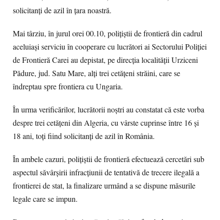
solicitanți de azil în ţara noastră.
Mai târziu, în jurul orei 00.10, polițiștii de frontieră din cadrul
aceluiași serviciu în cooperare cu lucrători ai Sectorului Poliției
de Frontieră Carei au depistat, pe direcția localității Urziceni
Pădure, jud. Satu Mare, alţi trei cetățeni străini, care se
îndreptau spre frontiera cu Ungaria.
În urma verificărilor, lucrătorii noștri au constatat că este vorba
despre trei cetățeni din Algeria, cu vârste cuprinse între 16 și
18 ani, toți fiind solicitanți de azil în România.
În ambele cazuri, poliţiştii de frontieră efectuează cercetări sub
aspectul săvârșirii infracțiunii de tentativă de trecere ilegală a
frontierei de stat, la finalizare urmând a se dispune măsurile
legale care se impun.