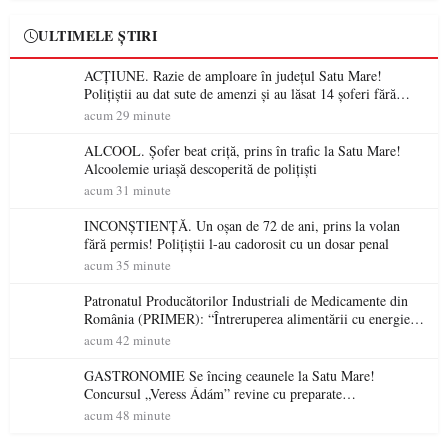
ULTIMELE ȘTIRI
ACȚIUNE. Razie de amploare în județul Satu Mare!
Polițiștii au dat sute de amenzi și au lăsat 14 șoferi fără
permis într-o singură zi
acum 29 minute
ALCOOL. Șofer beat criță, prins în trafic la Satu Mare!
Alcoolemie uriașă descoperită de polițiști
acum 31 minute
INCONȘTIENȚĂ. Un oșan de 72 de ani, prins la volan
fără permis! Polițiștii l-au cadorosit cu un dosar penal
acum 35 minute
Patronatul Producătorilor Industriali de Medicamente din
România (PRIMER): “Întreruperea alimentării cu energie
electrică a fabricilor de medicamente va pune în pericol
acum 42 minute
accesul pacienților la medicamente esențiale
GASTRONOMIE Se încing ceaunele la Satu Mare!
Concursul „Veress Ádám” revine cu preparate
spectaculoase, premii și un jurat de renume
acum 48 minute