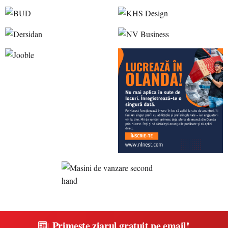
Primește ziarul gratuit pe email!