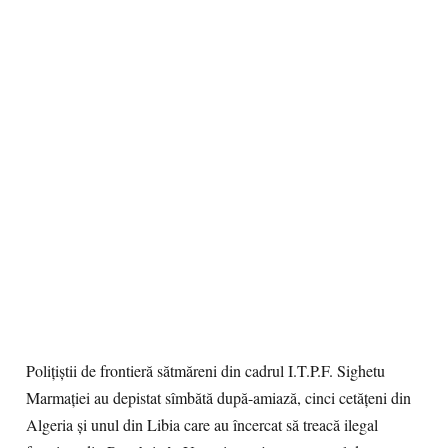
Poliţiştii de frontieră sătmăreni din cadrul I.T.P.F. Sighetu
Marmației au depistat sîmbătă după-amiază, cinci cetăţeni din
Algeria și unul din Libia care au încercat să treacă ilegal