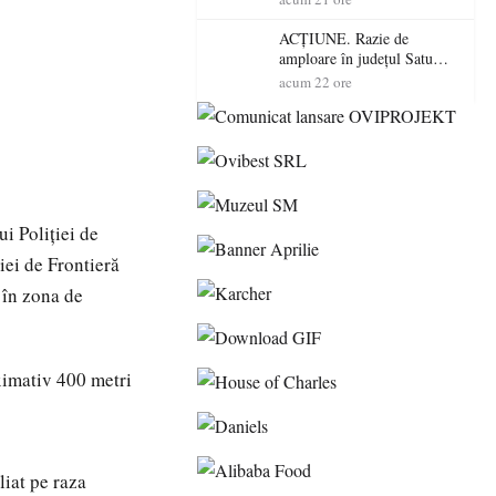
volatilitatea sau nivelul
RTP?
ACȚIUNE. Razie de
amploare în județul Satu
Mare! Polițiștii au dat sute
acum 22 ore
de amenzi și au lăsat 14
șoferi fără permis într-o
singură zi
ui Poliției de
ției de Frontieră
 în zona de
oximativ 400 metri
liat pe raza