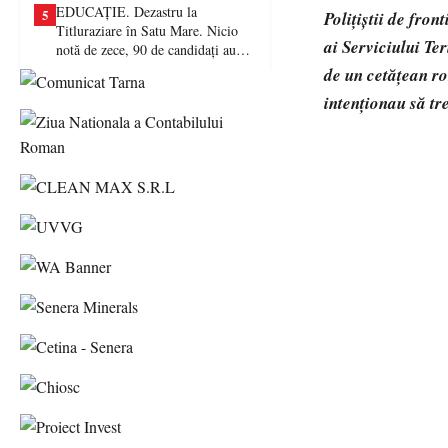
EDUCAȚIE. Dezastru la
5
Poliţiştii de fron
Titluraziare în Satu Mare. Nicio
ai Serviciului Te
notă de zece, 90 de candidați au
picat examenul
de un cetăţean ro
intenţionau să tr