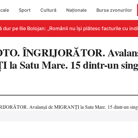
cale
Sport
Cultură
Naționale
Bursa zvonurilor
 pe Ilie Bolojan: „Românii nu își plătesc facturile cu indic
TO. ÎNGRIJORĂTOR. Avalanș
la Satu Mare. 15 dintr-un si
0