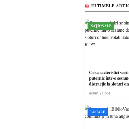
ULTIMELE ARTI
NAȚIONALE
Ce caracteristici se s
puternic într-o sesiun
distracție la sloturi on
volatilitatea sau nive
acum 21 ore
LOCALE