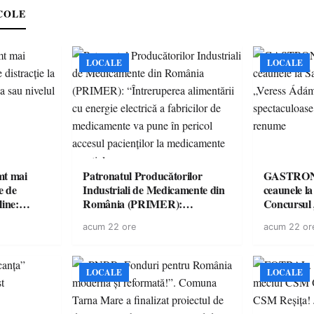
COLE
LOCALE
LOCALE
imt mai
Patronatul Producătorilor
GASTRONOMIE 
e de
Industriali de Medicamente din
ceaunele l
line:
România (PRIMER):
Concursul
lul RTP?
“Întreruperea alimentării cu
revine cu 
acum 22 ore
acum 22 or
energie electrică a fabricilor de
spectaculoa
medicamente va pune în pericol
de renume
accesul pacienților la
medicamente esențiale
LOCALE
LOCALE