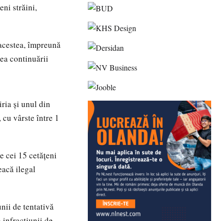
eni străini,
 acestea, împreună
rea continuării
iria și unul din
, cu vârste între 1
e cei 15 cetățeni
eacă ilegal
unii de tentativă
 infracţiunii de