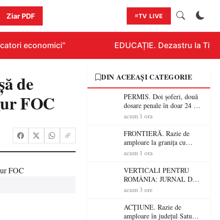
Ziar PDF
TV LIVE
atori economici”
EDUCAȚIE. Dezastru la Titluraz
ă de
DIN ACEEAȘI CATEGORIE
ngur FOC
PERMIS. Doi șoferi, două
dosare penale în doar 24 de
ore la Petea! Unul avea
acum 1 ora
permisul suspendat, celălalt
nu a avut niciodată permis
FRONTIERĂ. Razie de
amploare la granița cu
Ungaria! 800 de persoane și
acum 1 ora
peste 300 de mașini,
verificate
VERTICALI PENTRU
ROMÂNIA: JURNAL DE
CĂLĂTORIE FIJET
acum 3 ore
ACȚIUNE. Razie de
amploare în județul Satu