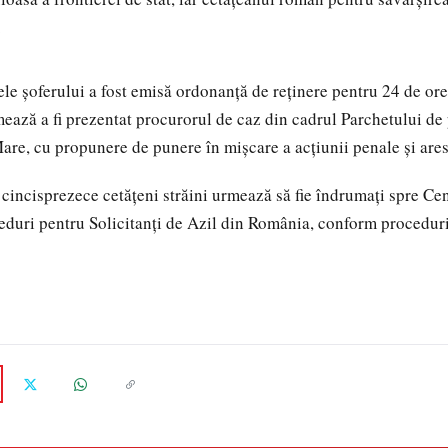
.
le şoferului a fost emisă ordonanţă de reţinere pentru 24 de ore,
rmează a fi prezentat procurorul de caz din cadrul Parchetului de
are, cu propunere de punere în mișcare a acțiunii penale și ares
cincisprezece cetățeni străini urmează să fie îndrumați spre Ce
eduri pentru Solicitanți de Azil din România, conform proceduri