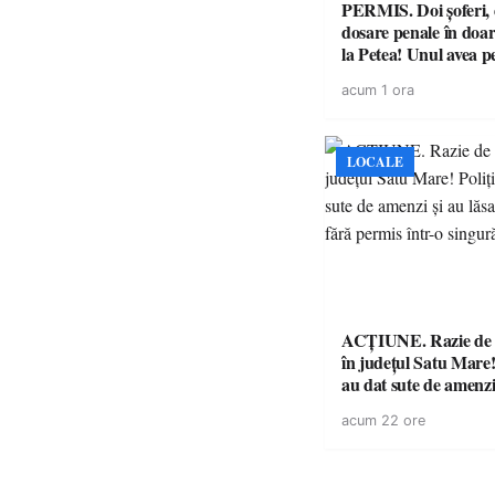
PERMIS. Doi șoferi,
dosare penale în doar
la Petea! Unul avea p
suspendat, celălalt nu
acum 1 ora
niciodată permis
LOCALE
ACȚIUNE. Razie de 
în județul Satu Mare! P
au dat sute de amenzi 
14 șoferi fără permis 
acum 22 ore
singură zi