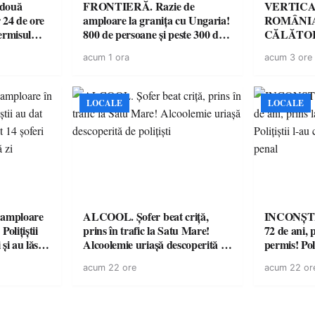
 două
FRONTIERĂ. Razie de
VERTICA
 24 de ore
amploare la granița cu Ungaria!
ROMÂNIA
ermisul
800 de persoane și peste 300 de
CĂLĂTOR
 a avut
mașini, verificate
acum 1 ora
acum 3 ore
LOCALE
LOCALE
amploare
ALCOOL. Șofer beat criță,
INCONȘTI
olițiștii
prins în trafic la Satu Mare!
72 de ani, 
și au lăsat
Alcoolemie uriașă descoperită de
permis! Poli
într-o
polițiști
cu un dosa
acum 22 ore
acum 22 or