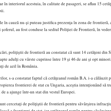
ar în interiorul acestuia, în calitate de pasageri, se aflau 15 cetăţ
ii.
le în cauză nu-și puteau justifica prezența în zona de frontieră,
 șoferul, au fost conduse la sediul Poliției de Frontieră, în vede
cări, poliţiştii de frontieră au constatat că sunt 14 cetățeni din S
şapte adulți cu vârste cuprinse între 19 și 46 de ani și opt minori
anţi de azil în România.
ilor, s-a constatat faptul că cetăţeanul român B.A. i-a călăuzit p
ropierea frontierei de stat cu Ungaria, aceștia intenţionând să tr
 de a ajunge într-un stat din vestul Europei.
sunt cercetaţi de poliţiştii de frontieră pentru săvârşirea infracţi
loasă a frontierei de stat, iar cetăţeanul român pentru săvârşirea