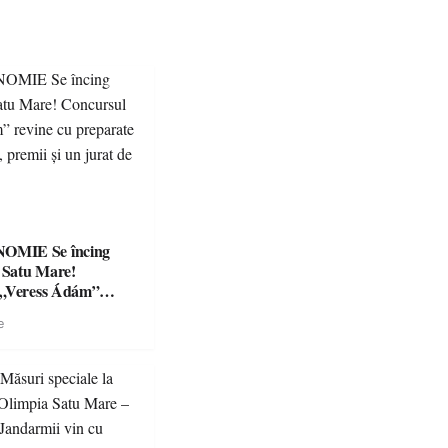
Se încing
a Satu Mare!
 „Veress Ádám”
preparate
e
se, premii și un jurat