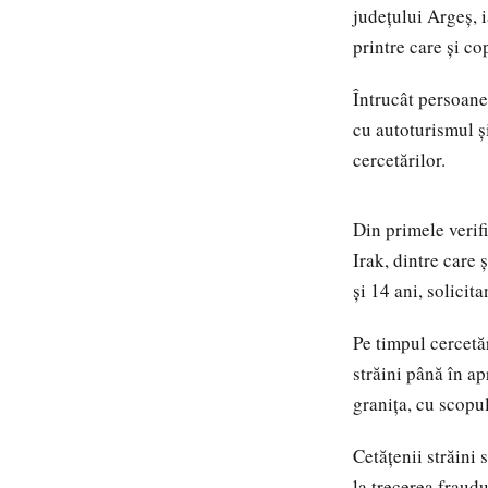
județului Argeș, i
printre care și cop
Întrucât persoane
cu autoturismul şi
cercetărilor.
Din primele verifi
Irak, dintre care 
şi 14 ani, solicit
Pe timpul cercetăr
străini până în ap
granița, cu scopul
Cetăţenii străini 
la trecerea fraudu