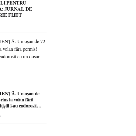
LI PENTRU
: JURNAL DE
IE FIJET
ENȚĂ. Un oșan de
prins la volan fără
țiștii l-au cadorosit
r penal
e