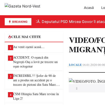
Acasă
Lo
REPLICĂ. Deputatul PSD Mircea Govor îl atacă dur
BREAKING
VIDEO/FO
CELE MAI CITITE
MIGRANȚI 
Au venit oșenii acasă…
1
ACCIDENT. O oșancă din
2
Negrești-Oaș a lovit pe trecere un
LOCALE
16.01.2020 00:0
•
oșan octogenar
INCREDIBIL!!! Șofer de 90 de
3
ani a produs un accident pe o
trecere de pietoni din Satu Mare. O
||
femeie a ajuns la spital
CSM Olimpia Satu Mare revine în
4
Liga 2!