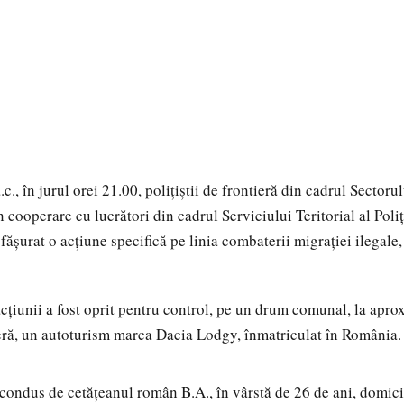
.c., în jurul orei 21.00, poliţiştii de frontieră din cadrul Sectorul
n cooperare cu lucrători din cadrul Serviciului Teritorial al Poli
ăşurat o acțiune specifică pe linia combaterii migraţiei ilegale,
 acțiunii a fost oprit pentru control, pe un drum comunal, la apr
ieră, un autoturism marca Dacia Lodgy, înmatriculat în România.
condus de cetățeanul român B.A., în vârstă de 26 de ani, domici