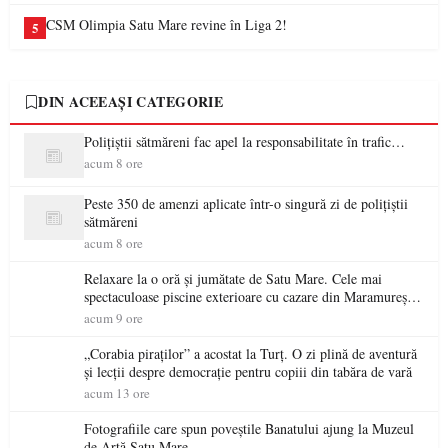
CSM Olimpia Satu Mare revine în Liga 2!
5
DIN ACEEAȘI CATEGORIE
Polițiștii sătmăreni fac apel la responsabilitate în trafic…
acum 8 ore
Peste 350 de amenzi aplicate într-o singură zi de polițiștii
sătmăreni
acum 8 ore
Relaxare la o oră și jumătate de Satu Mare. Cele mai
spectaculoase piscine exterioare cu cazare din Maramureș,
ideale pentru o escapadă de vară
acum 9 ore
„Corabia piraților” a acostat la Turț. O zi plină de aventură
și lecții despre democrație pentru copiii din tabăra de vară
acum 13 ore
Fotografiile care spun poveștile Banatului ajung la Muzeul
de Artă Satu Mare