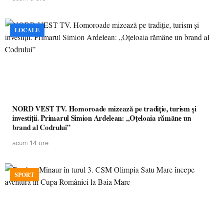
LOCALE
NORD VEST TV. Homoroade mizează pe tradiție, turism și
investiții. Primarul Simion Ardelean: „Oțeloaia rămâne un
brand al Codrului”
acum 14 ore
SPORT