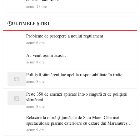
acum 13 ore
ULTIMELE ȘTIRI
Probleme de percepere a noului regulament
acum 6 ore
Au venit oșenii acasă…
acum 8 ore
Polițiștii sătmăreni fac apel la responsabilitate în trafic…
acum 8 ore
Peste 350 de amenzi aplicate într-o singură zi de polițiștii
sătmăreni
acum 8 ore
Relaxare la o oră și jumătate de Satu Mare. Cele mai
spectaculoase piscine exterioare cu cazare din Maramureș,
ideale pentru o escapadă de vară
acum 9 ore