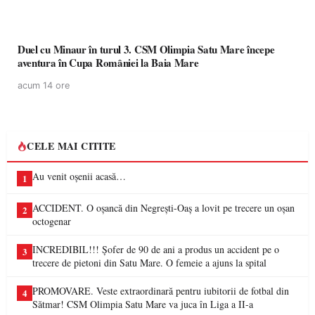
Duel cu Minaur în turul 3. CSM Olimpia Satu Mare începe
aventura în Cupa României la Baia Mare
acum 14 ore
CELE MAI CITITE
Au venit oșenii acasă…
1
ACCIDENT. O oșancă din Negrești-Oaș a lovit pe trecere un oșan
2
octogenar
INCREDIBIL!!! Șofer de 90 de ani a produs un accident pe o
3
trecere de pietoni din Satu Mare. O femeie a ajuns la spital
PROMOVARE. Veste extraordinară pentru iubitorii de fotbal din
4
Sătmar! CSM Olimpia Satu Mare va juca în Liga a II-a