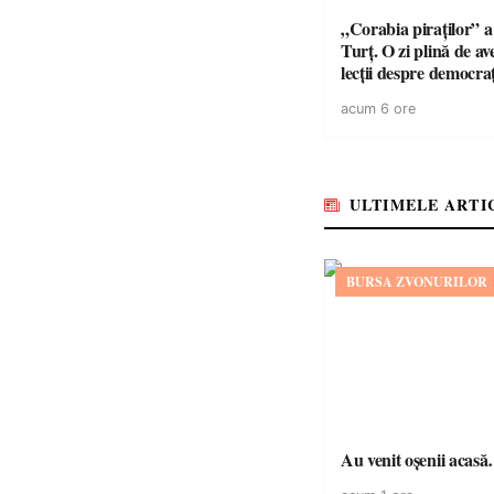
„Corabia piraților” a 
Turț. O zi plină de av
lecții despre democra
copiii din tabăra de 
acum 6 ore
ULTIMELE ARTI
BURSA ZVONURILOR
Au venit oșenii acas