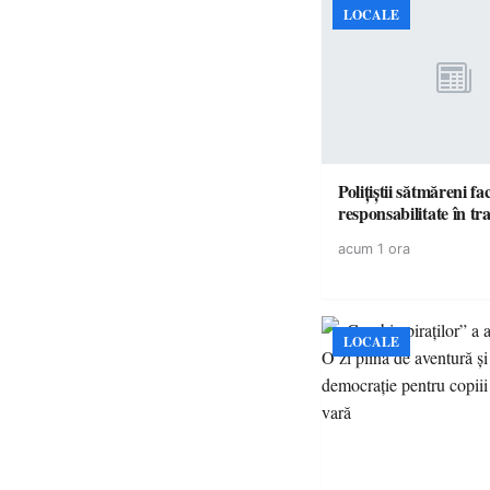
LOCALE
Polițiștii sătmăreni fa
responsabilita
acum 1 ora
LOCALE