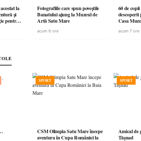
acostat la
Fotografiile care spun poveștile
60 de copii
entură și
Banatului ajung la Muzeul de
descoperit 
ție pentru
Artă Satu Mare
Casa Muze
vară
acum 6 ore
acum 7 ore
COLE
SPORT
SPORT
ă…
CSM Olimpia Satu Mare începe
Amical de 
aventura în Cupa României la
Tășnad