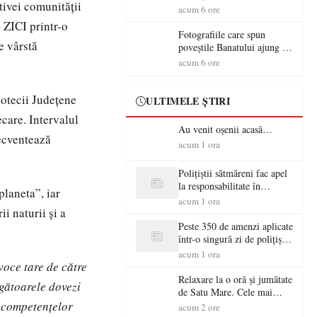
tivei comunității
aventură și lecții despre
acum 6 ore
democrație pentru copiii din
 ZICI printr-o
tabăra de vară
Fotografiile care spun
de vârstă
poveștile Banatului ajung la
Muzeul de Artă Satu Mare
acum 6 ore
iotecii Județene
ULTIMELE ȘTIRI
ecare. Intervalul
Au venit oșenii acasă…
recventează
acum 1 ora
Polițiștii sătmăreni fac apel
la responsabilitate în
planeta”, iar
trafic…
acum 1 ora
ii naturii și a
Peste 350 de amenzi aplicate
într-o singură zi de polițiștii
sătmăreni
acum 1 ora
voce tare de către
Relaxare la o oră și jumătate
ngătoarele dovezi
de Satu Mare. Cele mai
ea competențelor
spectaculoase piscine
acum 2 ore