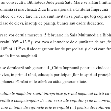
a an consecutiv, Biblioteca Județeană Satu Mare se alătură iniția
mânia și marchează Ziua Internațională a Cititului Împreună –
blice, cu voce tare, la care sunt invitați să participe toți copiii 
clase de elevi, însoțiți de părinți, bunici sau cadre didactice.
ri se vor derula miercuri, 5 februarie, în Sala Multimedia a Bibl
00
00
ervalul 09
–13
și vor avea o întindere de o jumătate de oră, fi
00
00
e 10
și 11
va fi alocat grupurilor de preșcolari și elevi care f
are în limba maghiară.
an se derulează sub genericul „Citim împreună pentru a vindeca 
 viza, în primul rând, educația participanților în spiritul protejăr
e planeta Pământ ni le oferă cu atâta generaozitate.
ultatele amplelor studii întreprinse privind impactul citirii cu 
voltării competențelor de citit-scris ale copiilor și de la convi
 tare la toate disciplinele este esențială (...) pentru dezvoltar