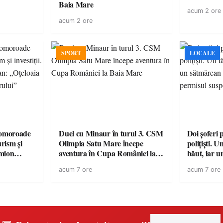
Baia Mare
acum 2 ore
acum 2 ore
SPORT
LOCALE
omoroade
Duel cu Minaur în turul 3. CSM
Doi șoferi 
urism și
Olimpia Satu Mare începe
polițiști. 
aventura în Cupa României la
băut, iar u
 rămâne un
Baia Mare
la volan c
acum 7 ore
acum 7 ore