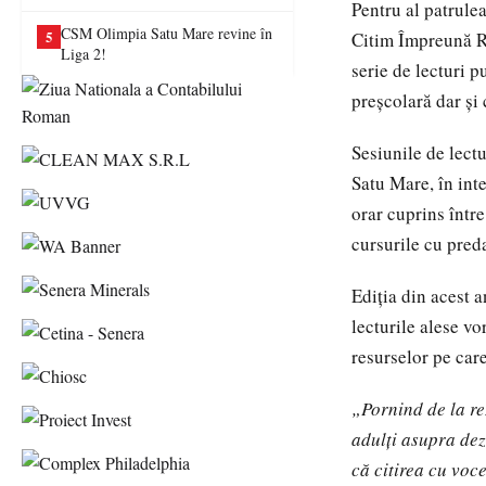
Pentru al patrule
CSM Olimpia Satu Mare revine în
5
Citim Împreună Ro
Liga 2!
serie de lecturi pu
preșcolară dar și 
Sesiunile de lectu
Satu Mare, în int
orar cuprins într
cursurile cu pred
Ediția din acest 
lecturile alese vor
resurselor pe car
„Pornind de la rez
adulți asupra dez
că citirea cu voce