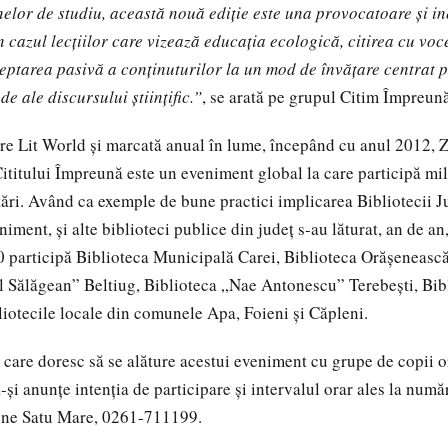
inelor de studiu, această nouă ediție este una provocatoare și i
n cazul lecțiilor care vizează educația ecologică, citirea cu voc
ceptarea pasivă a conținuturilor la un mod de învăţare centrat 
e ale discursului științific.”
, se arată pe grupul Citim Împreu
re Lit World şi marcată anual în lume, începând cu anul 2012, 
Cititului Împreună este un eveniment global la care participă m
ţări. Având ca exemple de bune practici implicarea Bibliotecii 
iment, și alte biblioteci publice din județ s-au lăturat, an de a
0 participă Biblioteca Municipală Carei, Biblioteca Orășeneasc
l Sălăgean” Beltiug, Biblioteca „Nae Antonescu” Terebești, Bib
liotecile locale din comunele Apa, Foieni și Căpleni.
 care doresc să se alăture acestui eveniment cu grupe de copii or
ă-și anunțe intenția de participare și intervalul orar ales la numă
țene Satu Mare, 0261-711199.