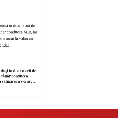
prinși în doar o oră de
Un tânăr conducea
n sătmărean s-a urcat
u permisul suspendat