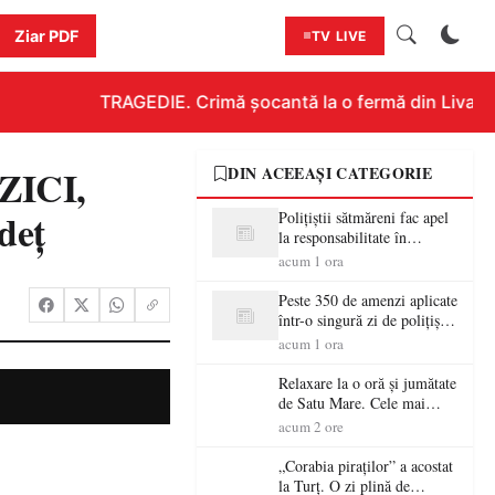
Ziar PDF
TV LIVE
TRAGEDIE. Crimă șocantă la o fermă din Livada!!!
 ZICI,
DIN ACEEAȘI CATEGORIE
udeț
Polițiștii sătmăreni fac apel
la responsabilitate în
trafic…
acum 1 ora
Peste 350 de amenzi aplicate
într-o singură zi de polițiștii
sătmăreni
acum 1 ora
Relaxare la o oră și jumătate
de Satu Mare. Cele mai
spectaculoase piscine
acum 2 ore
exterioare cu cazare din
Maramureș, ideale pentru o
„Corabia piraților” a acostat
escapadă de vară
la Turț. O zi plină de