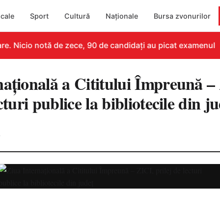
cale
Sport
Cultură
Naționale
Bursa zvonurilor
. Nicio notă de zece, 90 de candidați au picat examenul
națională a Cititului Împreună –
cturi publice la bibliotecile din j
0