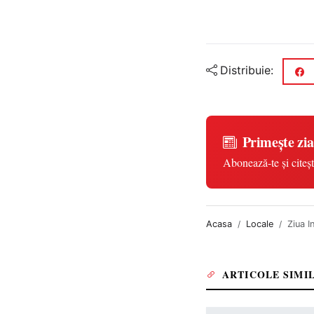
Distribuie:
Primește zia
Abonează-te și citeșt
Acasa
Locale
Ziua I
ARTICOLE SIMI