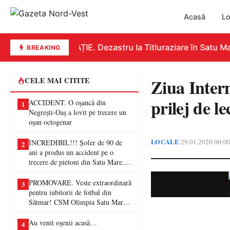
Acasă
Lo
EDUCAȚIE. Dezastru la Titluraziare în Satu Mare
BREAKING
Ziua Inter
CELE MAI CITITE
prilej de le
ACCIDENT. O oșancă din
1
Negrești-Oaș a lovit pe trecere un
oșan octogenar
LOCALE
29.01.2020 00:0
•
INCREDIBIL!!! Șofer de 90 de
2
ani a produs un accident pe o
trecere de pietoni din Satu Mare. O
femeie a ajuns la spital
PROMOVARE. Veste extraordinară
3
pentru iubitorii de fotbal din
Sătmar! CSM Olimpia Satu Mare
va juca în Liga a II-a
Au venit oșenii acasă…
4