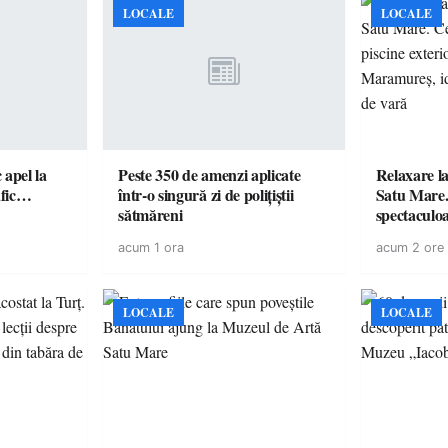
LOCALE
LOCALE
c apel la
Peste 350 de amenzi aplicate
Relaxare la
te în trafic…
într-o singură zi de polițiștii
Satu Mare.
sătmăreni
spectaculoa
cu cazare di
acum 1 ora
acum 2 ore
pentru o e
LOCALE
LOCALE