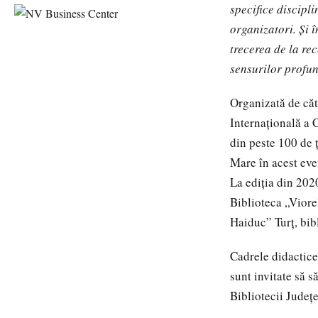
specifice discipl
organizatori. Și î
trecerea de la re
sensurilor profund
Organizată de căt
Internaţională a 
din peste 100 de 
Mare în acest even
La ediția din 202
Biblioteca „Viore
Haiduc” Turț, bib
Cadrele didactice
sunt invitate să s
Bibliotecii Jude