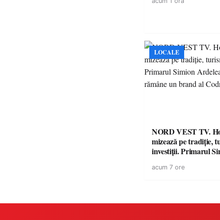
acum 1 ora
LOCALE
NORD VEST TV. H
mizează pe tradiție, t
investiții. Primarul Simion
Ardelean: „Oțeloaia
acum 7 ore
brand al Codrului”