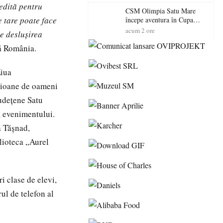
exterioare cu cazare din
nedită pentru
Maramureș, ideale pentru o
CSM Olimpia Satu Mare
escapadă de vară
e tare poate face
începe aventura în Cupa
României la Baia Mare
acum 2 ore
pe deslușirea
nă România.
Ziua
ilioane de oameni
Județene Satu
n, evenimentului.
ă Tășnad,
lioteca „Aurel
i clase de elevi,
rul de telefon al