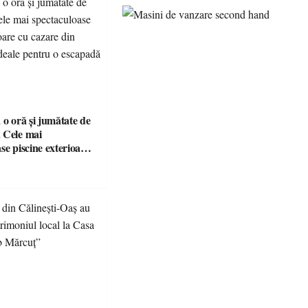
 o oră și jumătate de
 Cele mai
se piscine exterioare
n Maramureș, ideale
scapadă de vară