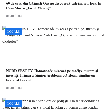
60 de copii din Călinești-Oaș au descoperit patrimoniul local la
Casa Muzeu „Iacob Mărcuț”
acum 1 ora
LOCALE
NORD VEST TV. Homoroade mizează pe tradiție, turism și
investiții. Primarul Simion Ardelean: „Oțeloaia rămâne un
brand al Codrului”
acum 1 ora
LOCALE