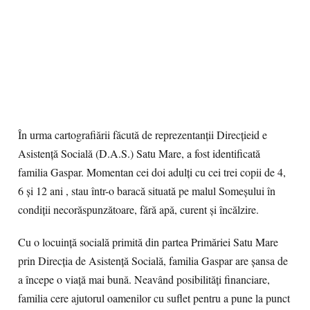
În urma cartografiării făcută de reprezentanții Direcțieid e
Asistență Socială (D.A.S.) Satu Mare, a fost identificată
familia Gaspar. Momentan cei doi adulți cu cei trei copii de 4,
6 și 12 ani , stau într-o baracă situată pe malul Someșului în
condiții necorăspunzătoare, fără apă, curent și încălzire.
Cu o locuință socială primită din partea Primăriei Satu Mare
prin Direcția de Asistență Socială, familia Gaspar are șansa de
a începe o viață mai bună. Neavând posibilități financiare,
familia cere ajutorul oamenilor cu suflet pentru a pune la punct