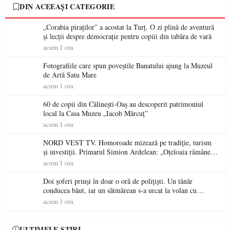
DIN ACEEAȘI CATEGORIE
„Corabia piraților” a acostat la Turț. O zi plină de aventură
și lecții despre democrație pentru copiii din tabăra de vară
acum 1 ora
Fotografiile care spun poveștile Banatului ajung la Muzeul
de Artă Satu Mare
acum 1 ora
60 de copii din Călinești-Oaș au descoperit patrimoniul
local la Casa Muzeu „Iacob Mărcuț”
acum 1 ora
NORD VEST TV. Homoroade mizează pe tradiție, turism
și investiții. Primarul Simion Ardelean: „Oțeloaia rămâne
un brand al Codrului”
acum 1 ora
Doi șoferi prinși în doar o oră de polițiști. Un tânăr
conducea băut, iar un sătmărean s-a urcat la volan cu
permisul suspendat
acum 1 ora
ULTIMELE ȘTIRI