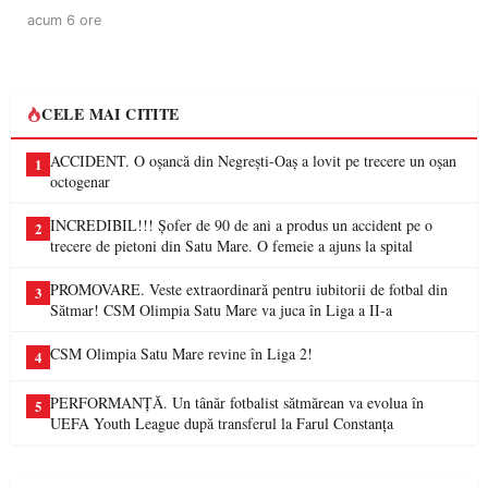
acum 6 ore
CELE MAI CITITE
ACCIDENT. O oșancă din Negrești-Oaș a lovit pe trecere un oșan
1
octogenar
INCREDIBIL!!! Șofer de 90 de ani a produs un accident pe o
2
trecere de pietoni din Satu Mare. O femeie a ajuns la spital
PROMOVARE. Veste extraordinară pentru iubitorii de fotbal din
3
Sătmar! CSM Olimpia Satu Mare va juca în Liga a II-a
CSM Olimpia Satu Mare revine în Liga 2!
4
PERFORMANȚĂ. Un tânăr fotbalist sătmărean va evolua în
5
UEFA Youth League după transferul la Farul Constanța