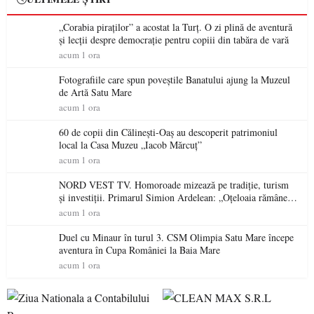
„Corabia piraților” a acostat la Turț. O zi plină de aventură
și lecții despre democrație pentru copiii din tabăra de vară
acum 1 ora
Fotografiile care spun poveștile Banatului ajung la Muzeul
de Artă Satu Mare
acum 1 ora
60 de copii din Călinești-Oaș au descoperit patrimoniul
local la Casa Muzeu „Iacob Mărcuț”
acum 1 ora
NORD VEST TV. Homoroade mizează pe tradiție, turism
și investiții. Primarul Simion Ardelean: „Oțeloaia rămâne
un brand al Codrului”
acum 1 ora
Duel cu Minaur în turul 3. CSM Olimpia Satu Mare începe
aventura în Cupa României la Baia Mare
acum 1 ora