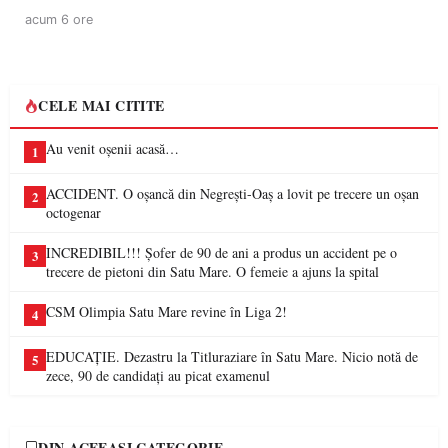
acum 6 ore
CELE MAI CITITE
Au venit oșenii acasă…
1
ACCIDENT. O oșancă din Negrești-Oaș a lovit pe trecere un oșan
2
octogenar
INCREDIBIL!!! Șofer de 90 de ani a produs un accident pe o
3
trecere de pietoni din Satu Mare. O femeie a ajuns la spital
CSM Olimpia Satu Mare revine în Liga 2!
4
EDUCAȚIE. Dezastru la Titluraziare în Satu Mare. Nicio notă de
5
zece, 90 de candidați au picat examenul
DIN ACEEAȘI CATEGORIE