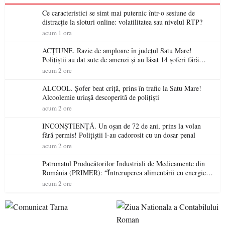
Ce caracteristici se simt mai puternic într-o sesiune de
distracție la sloturi online: volatilitatea sau nivelul RTP?
acum 1 ora
ACȚIUNE. Razie de amploare în județul Satu Mare!
Polițiștii au dat sute de amenzi și au lăsat 14 șoferi fără
permis într-o singură zi
acum 2 ore
ALCOOL. Șofer beat criță, prins în trafic la Satu Mare!
Alcoolemie uriașă descoperită de polițiști
acum 2 ore
INCONȘTIENȚĂ. Un oșan de 72 de ani, prins la volan
fără permis! Polițiștii l-au cadorosit cu un dosar penal
acum 2 ore
Patronatul Producătorilor Industriali de Medicamente din
România (PRIMER): “Întreruperea alimentării cu energie
electrică a fabricilor de medicamente va pune în pericol
acum 2 ore
accesul pacienților la medicamente esențiale