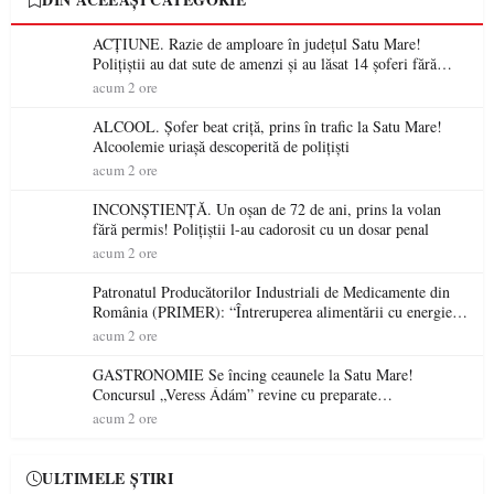
ACȚIUNE. Razie de amploare în județul Satu Mare!
Polițiștii au dat sute de amenzi și au lăsat 14 șoferi fără
permis într-o singură zi
acum 2 ore
ALCOOL. Șofer beat criță, prins în trafic la Satu Mare!
Alcoolemie uriașă descoperită de polițiști
acum 2 ore
INCONȘTIENȚĂ. Un oșan de 72 de ani, prins la volan
fără permis! Polițiștii l-au cadorosit cu un dosar penal
acum 2 ore
Patronatul Producătorilor Industriali de Medicamente din
România (PRIMER): “Întreruperea alimentării cu energie
electrică a fabricilor de medicamente va pune în pericol
acum 2 ore
accesul pacienților la medicamente esențiale
GASTRONOMIE Se încing ceaunele la Satu Mare!
Concursul „Veress Ádám” revine cu preparate
spectaculoase, premii și un jurat de renume
acum 2 ore
ULTIMELE ȘTIRI