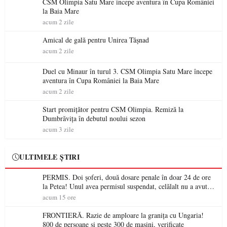
CSM Olimpia Satu Mare începe aventura în Cupa României
la Baia Mare
acum 2 zile
Amical de gală pentru Unirea Tășnad
acum 2 zile
Duel cu Minaur în turul 3. CSM Olimpia Satu Mare începe
aventura în Cupa României la Baia Mare
acum 2 zile
Start promițător pentru CSM Olimpia. Remiză la
Dumbrăvița în debutul noului sezon
acum 3 zile
ULTIMELE ȘTIRI
PERMIS. Doi șoferi, două dosare penale în doar 24 de ore
la Petea! Unul avea permisul suspendat, celălalt nu a avut
niciodată permis
acum 15 ore
FRONTIERĂ. Razie de amploare la granița cu Ungaria!
800 de persoane și peste 300 de mașini, verificate