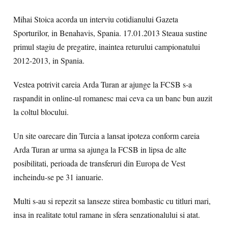
Mihai Stoica acorda un interviu cotidianului Gazeta
Sporturilor, in Benahavis, Spania. 17.01.2013 Steaua sustine
primul stagiu de pregatire, inaintea returului campionatului
2012-2013, in Spania.
Vestea potrivit careia Arda Turan ar ajunge la FCSB s-a
raspandit in online-ul romanesc mai ceva ca un banc bun auzit
la coltul blocului.
Un site oarecare din Turcia a lansat ipoteza conform careia
Arda Turan ar urma sa ajunga la FCSB in lipsa de alte
posibilitati, perioada de transferuri din Europa de Vest
incheindu-se pe 31 ianuarie.
Multi s-au si repezit sa lanseze stirea bombastic cu titluri mari,
insa in realitate totul ramane in sfera senzationalului si atat.