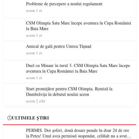
Probleme de percepere a noului regulament
acum 1 zi
CSM Olimpia Satu Mare începe aventura în Cupa României
la Baia Mare
acum 1 zi
Amical de gală pentru Unirea Tășnad
acum 1 zi
Duel cu Minaur în turul 3. CSM Olimpia Satu Mare începe
aventura în Cupa României la Baia Mare
acum 1 zi
Start promițător pentru CSM Olimpia. Remiză la
Dumbrăvița în debutul noului sezon
acum 2 zile
ULTIMELE ȘTIRI
PERMIS. Doi șoferi, două dosare penale în doar 24 de ore
la Petea! Unul avea permisul suspendat, celălalt nu a avut