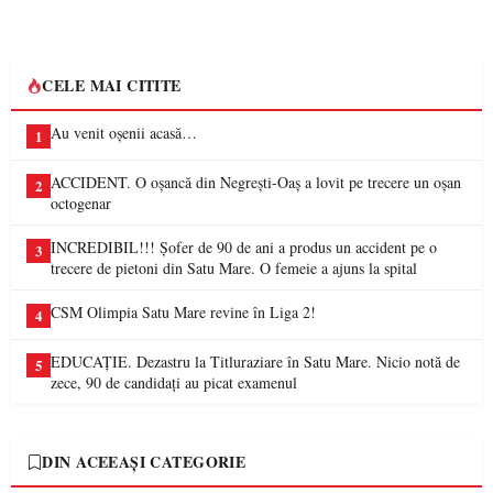
CELE MAI CITITE
Au venit oșenii acasă…
1
ACCIDENT. O oșancă din Negrești-Oaș a lovit pe trecere un oșan
2
octogenar
INCREDIBIL!!! Șofer de 90 de ani a produs un accident pe o
3
trecere de pietoni din Satu Mare. O femeie a ajuns la spital
CSM Olimpia Satu Mare revine în Liga 2!
4
EDUCAȚIE. Dezastru la Titluraziare în Satu Mare. Nicio notă de
5
zece, 90 de candidați au picat examenul
DIN ACEEAȘI CATEGORIE