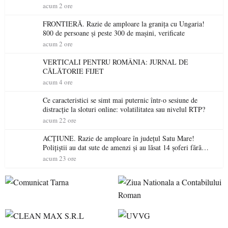
niciodată permis
acum 2 ore
FRONTIERĂ. Razie de amploare la granița cu Ungaria!
800 de persoane și peste 300 de mașini, verificate
acum 2 ore
VERTICALI PENTRU ROMÂNIA: JURNAL DE
CĂLĂTORIE FIJET
acum 4 ore
Ce caracteristici se simt mai puternic într-o sesiune de
distracție la sloturi online: volatilitatea sau nivelul RTP?
acum 22 ore
ACȚIUNE. Razie de amploare în județul Satu Mare!
Polițiștii au dat sute de amenzi și au lăsat 14 șoferi fără
permis într-o singură zi
acum 23 ore