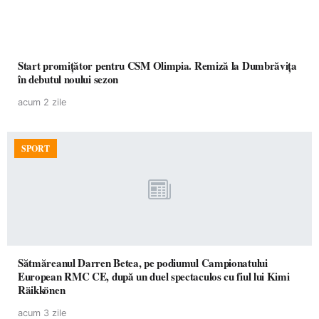
Start promițător pentru CSM Olimpia. Remiză la Dumbrăvița
în debutul noului sezon
acum 2 zile
SPORT
Sătmăreanul Darren Betea, pe podiumul Campionatului
European RMC CE, după un duel spectaculos cu fiul lui Kimi
Räikkönen
acum 3 zile