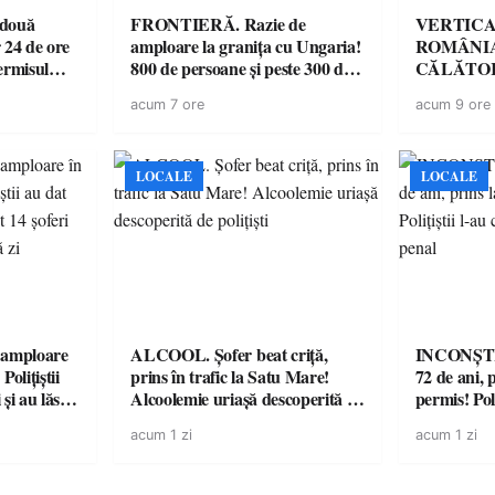
 două
FRONTIERĂ. Razie de
VERTICA
 24 de ore
amploare la granița cu Ungaria!
ROMÂNIA
ermisul
800 de persoane și peste 300 de
CĂLĂTOR
 a avut
mașini, verificate
acum 7 ore
acum 9 ore
LOCALE
LOCALE
amploare
ALCOOL. Șofer beat criță,
INCONȘTI
olițiștii
prins în trafic la Satu Mare!
72 de ani, 
și au lăsat
Alcoolemie uriașă descoperită de
permis! Poli
într-o
polițiști
cu un dosa
acum 1 zi
acum 1 zi