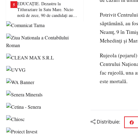
EDUCAȚIE. Dezastru la
5
Titluraziare în Satu Mare. Nicio
Potrivit Centrulu
notă de zece, 90 de candidați au
picat examenul
săptămână, au fos
Neamț, 9 în Timiș
Mehedinți și Mar
Rujeola (pojarul) 
Centrului Naţiona
fac rujeolă, una a
este mortală.
Distribuie: