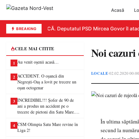
Acasă
Lo
REPLICĂ. Deputatul PSD Mircea Govor îl atacă du
BREAKING
Noi cazuri 
CELE MAI CITITE
Au venit oșenii acasă…
1
LOCALE
02.02.2020 00:0
•
ACCIDENT. O oșancă din
2
Negrești-Oaș a lovit pe trecere un
oșan octogenar
INCREDIBIL!!! Șofer de 90 de
3
ani a produs un accident pe o
trecere de pietoni din Satu Mare. O
femeie a ajuns la spital
În ultima săptămâ
CSM Olimpia Satu Mare revine în
4
secund la numărul
Liga 2!
de cazuri în ultim