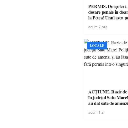
PERMIS. Doi șoferi,
dosare penale în doar
la Petea! Unul avea p
suspendat, celălalt nu
acum 7 ore
niciodată permis
LOCALE
ACȚIUNE. Razie de 
în județul Satu Mare! P
au dat sute de amenzi 
14 șoferi fără permis 
acum 1 zi
singură zi