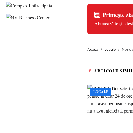
Primește zia
Abonează-te și citeșt
Acasa
Locale
Noi ca
ARTICOLE SIMI
LOCALE