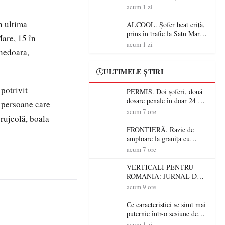
Mare! Polițiștii au dat sute
acum 1 zi
de amenzi și au lăsat 14
n ultima
șoferi fără permis într-o
ALCOOL. Șofer beat criță,
singură zi
prins în trafic la Satu Mare!
Mare, 15 în
Alcoolemie uriașă
acum 1 zi
unedoara,
descoperită de polițiști
ULTIMELE ȘTIRI
 potrivit
PERMIS. Doi șoferi, două
dosare penale în doar 24 de
u persoane care
ore la Petea! Unul avea
acum 7 ore
 rujeolă, boala
permisul suspendat, celălalt
nu a avut niciodată permis
FRONTIERĂ. Razie de
amploare la granița cu
Ungaria! 800 de persoane și
acum 7 ore
peste 300 de mașini,
verificate
VERTICALI PENTRU
ROMÂNIA: JURNAL DE
CĂLĂTORIE FIJET
acum 9 ore
Ce caracteristici se simt mai
puternic într-o sesiune de
distracție la sloturi online:
acum 1 zi