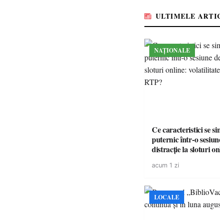
ULTIMELE ARTI
NAȚIONALE
Ce caracteristici se s
puternic într-o sesiun
distracție la sloturi on
volatilitatea sau nive
acum 1 zi
LOCALE