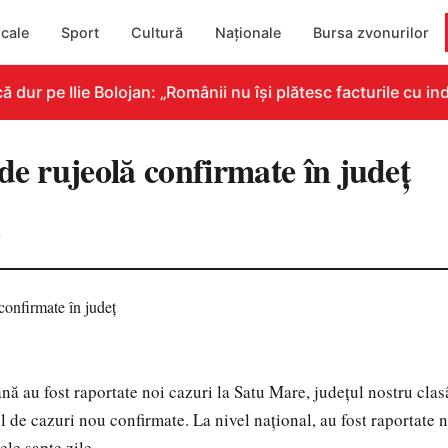
cale
Sport
Cultură
Naționale
Bursa zvonurilor
r pe Ilie Bolojan: „Românii nu își plătesc facturile cu indi
de rujeolă confirmate în județ
0
nă au fost raportate noi cazuri la Satu Mare, județul nostru cla
 de cazuri nou confirmate. La nivel național, au fost raportate 
ele șapte zile.