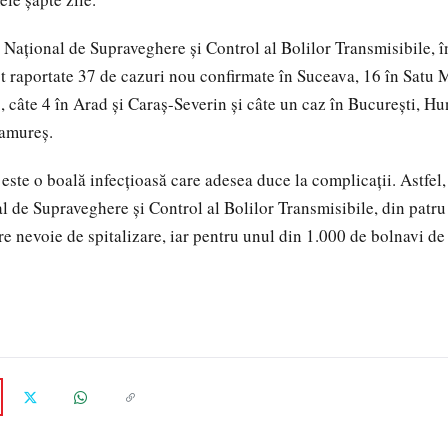
i Naţional de Supraveghere şi Control al Bolilor Transmisibile, î
t raportate 37 de cazuri nou confirmate în Suceava, 16 în Satu 
, câte 4 în Arad și Caraș-Severin și câte un caz în București, H
amureș.
este o boală infecţioasă care adesea duce la complicaţii. Astfel,
l de Supraveghere şi Control al Bolilor Transmisibile, din patr
re nevoie de spitalizare, iar pentru unul din 1.000 de bolnavi de