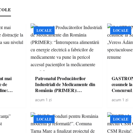
COLE
LOCALE
LOCALE
imt mai
Patronatul Producătorilor
GASTRONOMIE 
e de
Industriali de Medicamente din
ceaunele l
line:
România (PRIMER):
Concursul
lul RTP?
“Întreruperea alimentării cu
revine cu 
acum 1 zi
acum 1 zi
energie electrică a fabricilor de
spectaculoa
medicamente va pune în pericol
de renume
accesul pacienților la
medicamente esențiale
LOCALE
LOCALE