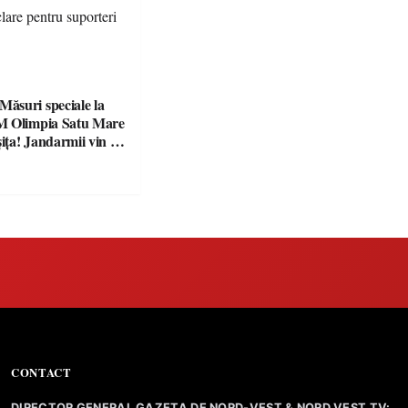
suri speciale la
M Olimpia Satu Mare
ța! Jandarmii vin cu
e clare pentru
CONTACT
DIRECTOR GENERAL GAZETA DE NORD-VEST & NORD VEST TV: