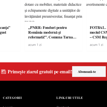
canța”
„PNRR: Fonduri pentru
FOTBAL. Mă
ugust
România modernă și
meciul CS
reformată!”. Comuna Tarna
– CSM Reși
Mare a finalizat proiectul de
avertisment
acum 1 zi
acum 1 zi
dotare cu mobilier, materiale
suporteri
didactice și echipamente digitale
a unităților de învățământ
preuniversitar, finanțat prin
PNRR
Primește ziarul gratuit pe email!
Abonează-te
CATEGORII
LINK-URI UTILE