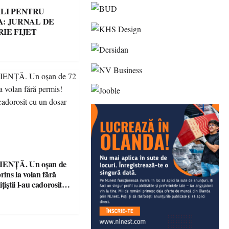
LI PENTRU
: JURNAL DE
IE FIJET
ENȚĂ. Un oșan de
prins la volan fără
țiștii l-au cadorosit
r penal