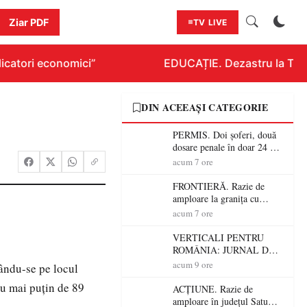
Ziar PDF
TV LIVE
catori economici”
EDUCAȚIE. Dezastru la Titlur
DIN ACEEAȘI CATEGORIE
PERMIS. Doi șoferi, două
dosare penale în doar 24 de
ore la Petea! Unul avea
acum 7 ore
permisul suspendat, celălalt
nu a avut niciodată permis
FRONTIERĂ. Razie de
amploare la granița cu
Ungaria! 800 de persoane și
acum 7 ore
peste 300 de mașini,
verificate
VERTICALI PENTRU
ROMÂNIA: JURNAL DE
CĂLĂTORIE FIJET
acum 9 ore
sându-se pe locul
nu mai puțin de 89
ACȚIUNE. Razie de
amploare în județul Satu