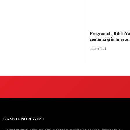
Programul „BiblioVa
continuă și în luna a
acum 1 zi
GAZETA NORD-VEST