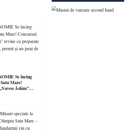
Se încing
a Satu Mare!
 „Veress Ádám”
preparate
se, premii și un jurat